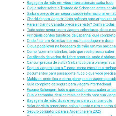
Bagagem de mão em vôos internacionais: saiba tudo
O que saber sobre o Tratado de Schengen antes de via
Saiba o preço de um seguro saúde internacional em 2
Checklist para viagem: dicas práticas para organizar t
Para entrar no Canadá precisa de visto? Confira todas 
Tudo sobre seguro para viagem: coberturas, dicas e c
Principais pontos turísticos da Espanha: guia completo
Onde ficar em Bruxelas: bairros, hospedagem e dicas
O que pode levar na bagagem de mão em voo naciona
Como fazer intercâmbio: tudo que você precisa saber
Certificado de vacina de febre amarela: onde é obrigat
Cancun precisa de visto? Saiba tudo para planejar sua
Seguro viagem para a Europa: como escolher o melhor
Documentos para passaporte: tudo o que você precisa
Maldivas: onde fica e como planejar sua viagem paradi
Guia completo de seguro para viagem internacional
Espaço Schengen: tudo o que você precisa saber antes 
Qual o tamanho ideal da mala de bordo para sua viag
Bagagem de mão: dicas e regras para voar tranquilo
Valor do visto americano: saiba quanto custa e como ti
Seguro obrigatório para a Argentina em 2025