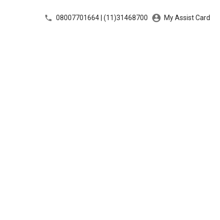
08007701664 | (11)31468700
My Assist Card