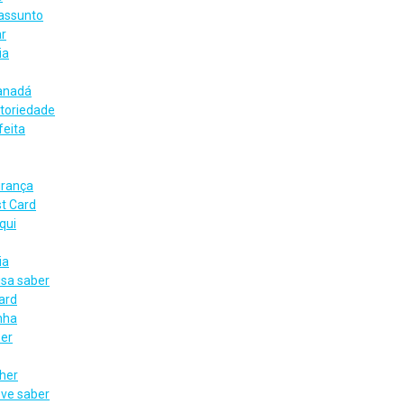
 assunto
r
ia
Canadá
atoriedade
feita
urança
st Card
qui
ia
sa saber
ard
nha
ber
her
eve saber