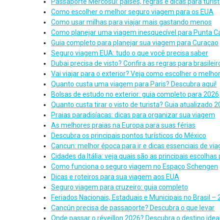
Passaporte Mercosul: países, regras e dicas para turis
Como escolher o melhor seguro viagem para os EUA
Como usar milhas para viajar mais gastando menos
Como planejar uma viagem inesquecível para Punta C
Guia completo para planejar sua viagem para Curaçao
Seguro viagem EUA: tudo o que você precisa saber
Dubai precisa de visto? Confira as regras para brasileir
Vai viajar para o exterior? Veja como escolher o melho
Quanto custa uma viagem para Paris? Descubra aqui!
Bolsas de estudo no exterior: guia completo para 2026
Quanto custa tirar o visto de turista? Guia atualizado 
Praias paradisíacas: dicas para organizar sua viagem
As melhores praias na Europa para suas férias
Descubra os principais pontos turísticos do México
Cancun: melhor época para ir e dicas essenciais de vi
Cidades da Itália: veja quais são as principais escolha
Como funciona o seguro viagem no Espaço Schengen
Dicas e roteiros para sua viagem aos EUA
Seguro viagem para cruzeiro: guia completo
Feriados Nacionais, Estaduais e Municipais no Brasil –
Cancún precisa de passaporte? Descubra o que levar
Onde passar o réveillon 2026? Descubra o destino idea