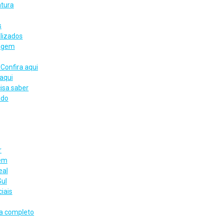
ntura
s
lizados
iagem
Confira aqui
aqui
cisa saber
ado
r
gem
eal
Sul
iais
ia completo