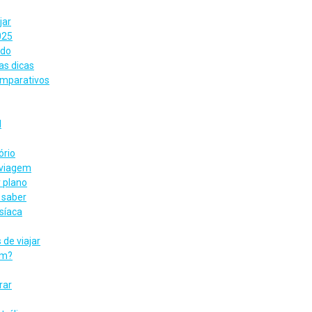
jar
025
udo
as dicas
omparativos
l
ório
 viagem
 plano
 saber
síaca
de viajar
em?
rar