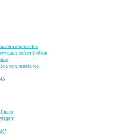
aíso sem imprevistos
 em quais países é válida
saber
ria para brasileiros
 46
 Tópico
 viagem
360°