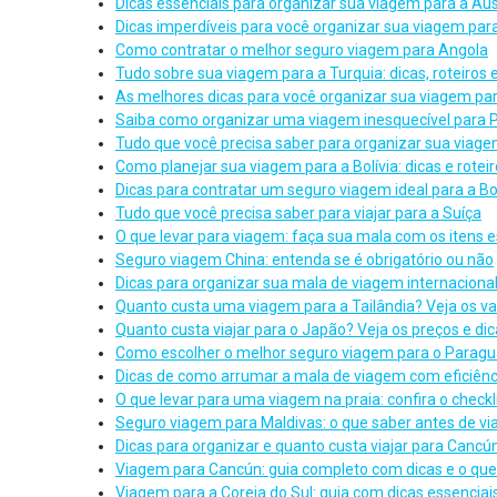
Dicas essenciais para organizar sua viagem para a Aus
Dicas imperdíveis para você organizar sua viagem par
Como contratar o melhor seguro viagem para Angola
Tudo sobre sua viagem para a Turquia: dicas, roteiros 
As melhores dicas para você organizar sua viagem par
Saiba como organizar uma viagem inesquecível para 
Tudo que você precisa saber para organizar sua viag
Como planejar sua viagem para a Bolívia: dicas e rotei
Dicas para contratar um seguro viagem ideal para a Bol
Tudo que você precisa saber para viajar para a Suíça
O que levar para viagem: faça sua mala com os itens e
Seguro viagem China: entenda se é obrigatório ou não
Dicas para organizar sua mala de viagem internaciona
Quanto custa uma viagem para a Tailândia? Veja os va
Quanto custa viajar para o Japão? Veja os preços e di
Como escolher o melhor seguro viagem para o Paragu
Dicas de como arrumar a mala de viagem com eficiênc
O que levar para uma viagem na praia: confira o checkl
Seguro viagem para Maldivas: o que saber antes de via
Dicas para organizar e quanto custa viajar para Cancú
Viagem para Cancún: guia completo com dicas e o que
Viagem para a Coreia do Sul: guia com dicas essenciai