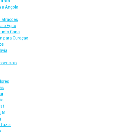
trália
a a Angola
e atrações
a o Egito
Punta Cana
em para Curaçao
ros
ívia
ssenciais
l
lores
cas
ai
ia
ist
jar
n
 fazer
s