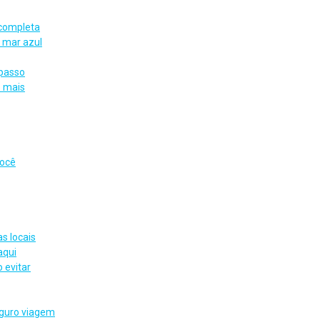
 completa
 mar azul
 passo
e mais
você
s locais
aqui
 evitar
eguro viagem