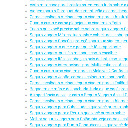
Visto mexicano para brasileiros: entenda tudo sobre o
Viagem para o Paraguai: documentação e como chega
Como escolher o melhor seguro viagem para a Austrál
Quanto custa e como planejar sua viagem ao Egito
Tudo o que você precise saber sobre seguro viagem 
Seguro viagem México: tudo sobre coberturas e obrig
Seguro viagem Cancún: proteção para sua viagem per
Seguro viagem: o que é e por que é tão importante
Seguro viagem: qual é o melhor e como escolher
Seguro viagem Itália: conheça o país da bota com seg
Seguro viagem internacional para Multidestinos - Assi
Quanto custa uma viagem para as Maldivas? Confira a
Seguro viagem Japão: como escolher a melhor opção
Como escolher o melhor seguro viagem para a Tailând
Bagagem de mão e despachada: tudo o que você preci
A importância de viajar com o Seguro Viagem Assist C
Como escolher o melhor seguro viagem para a Alema
Seguro viagem para Cuba: tudo o que você precisa sa
Seguro viagem para o Peru: o que você precisa saber
Melhor seguro viagem para Colômbia: veja como escol
Seguro viagem para Punta Cana: dicas e o que você d