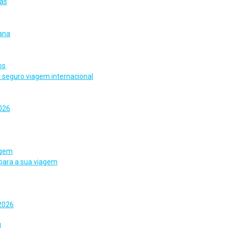
tas
ana
os
r seguro viagem internacional
2026
agem
s para a sua viagem
 2026
l