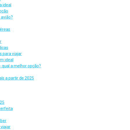
 ideal
opção
 avião?
aéreas
r
dicas
 para viajar
m ideal
- qual a melhor opção?
ís a partir de 2025
025
erfeita
aber
viajar