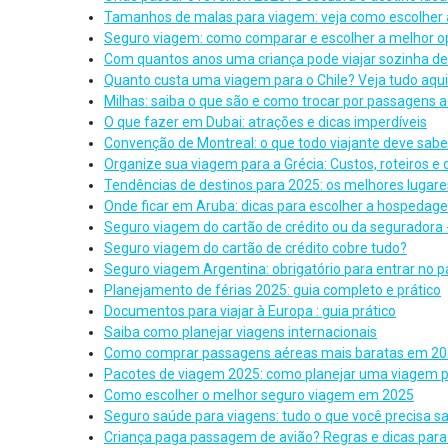
Tamanhos de malas para viagem: veja como escolher a
Seguro viagem: como comparar e escolher a melhor 
Com quantos anos uma criança pode viajar sozinha de
Quanto custa uma viagem para o Chile? Veja tudo aqui
Milhas: saiba o que são e como trocar por passagens 
O que fazer em Dubai: atrações e dicas imperdíveis
Convenção de Montreal: o que todo viajante deve sabe
Organize sua viagem para a Grécia: Custos, roteiros e 
Tendências de destinos para 2025: os melhores lugares
Onde ficar em Aruba: dicas para escolher a hospedage
Seguro viagem do cartão de crédito ou da seguradora 
Seguro viagem do cartão de crédito cobre tudo?
Seguro viagem Argentina: obrigatório para entrar no pa
Planejamento de férias 2025: guia completo e prático
Documentos para viajar à Europa : guia prático
Saiba como planejar viagens internacionais
Como comprar passagens aéreas mais baratas em 2
Pacotes de viagem 2025: como planejar uma viagem p
Como escolher o melhor seguro viagem em 2025
Seguro saúde para viagens: tudo o que você precisa s
Criança paga passagem de avião? Regras e dicas para 