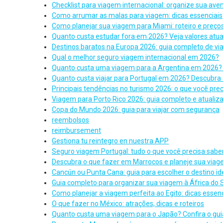
Checklist para viagem internacional: organize sua ave
Como arrumar as malas para viagem: dicas essenciais
Como planejar sua viagem para Miami: roteiro e preço
Quanto custa estudar fora em 2026? Veja valores atua
Destinos baratos na Europa 2026: guia completo de v
Qual o melhor seguro viagem internacional em 2026?
Quanto custa uma viagem para a Argentina em 2026? 
Quanto custa viajar para Portugal em 2026? Descubra 
Principais tendências no turismo 2026: o que você pre
Viagem para Porto Rico 2026: guia completo e atualiz
Copa do Mundo 2026: guia para viajar com segurança
reembolsos
reimbursement
Gestiona tu reintegro en nuestra APP
Seguro viagem Portugal: tudo o que você precisa sabe
Descubra o que fazer em Marrocos e planeje sua via
Cancún ou Punta Cana: guia para escolher o destino id
Guia completo para organizar sua viagem à África do 
Como planejar a viagem perfeita ao Egito: dicas essenc
O que fazer no México: atrações, dicas e roteiros
Quanto custa uma viagem para o Japão? Confira o gu