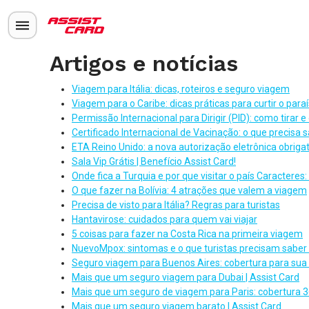
Artigos e notícias
Viagem para Itália: dicas, roteiros e seguro viagem
Viagem para o Caribe: dicas práticas para curtir o par
Permissão Internacional para Dirigir (PID): como tirar e
Certificado Internacional de Vacinação: o que precisa 
ETA Reino Unido: a nova autorização eletrônica obrigató
Sala Vip Grátis | Benefício Assist Card!
Onde fica a Turquia e por que visitar o país Caracteres:
O que fazer na Bolívia: 4 atrações que valem a viagem
Precisa de visto para Itália? Regras para turistas
Hantavirose: cuidados para quem vai viajar
5 coisas para fazer na Costa Rica na primeira viagem
NuevoMpox: sintomas e o que turistas precisam saber
Seguro viagem para Buenos Aires: cobertura para sua
Mais que um seguro viagem para Dubai | Assist Card
Mais que um seguro de viagem para Paris: cobertura 
Mais que um seguro viagem barato | Assist Card