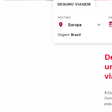
SEGURO VIAGEM
DESTINO
D
Europa
Origem:
Brasil
D
u
v
A Eu
Com 
popu