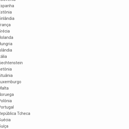
Espanha
Estônia
inlândia
França
Grécia
Holanda
Hungria
slândia
tália
Liechtenstein
Letônia
ituânia
Luxemburgo
Malta
Noruega
Polônia
Portugal
República Tcheca
Suécia
Suíça