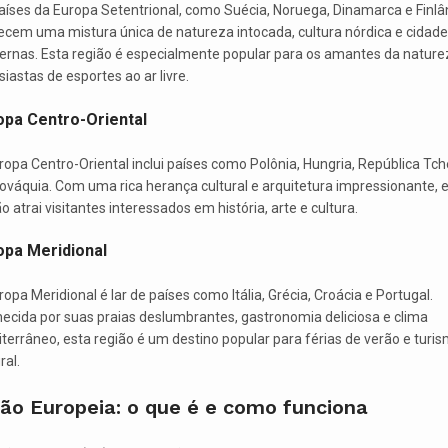
aíses da Europa Setentrional, como Suécia, Noruega, Dinamarca e Finlâ
ecem uma mistura única de natureza intocada, cultura nórdica e cidade
rnas. Esta região é especialmente popular para os amantes da nature
iastas de esportes ao ar livre.
opa Centro-Oriental
ropa Centro-Oriental inclui países como Polônia, Hungria, República Tc
lováquia. Com uma rica herança cultural e arquitetura impressionante, 
o atrai visitantes interessados em história, arte e cultura.
opa Meridional
opa Meridional é lar de países como Itália, Grécia, Croácia e Portugal.
ecida por suas praias deslumbrantes, gastronomia deliciosa e clima
terrâneo, esta região é um destino popular para férias de verão e turi
ral.
ião Europeia: o que é e como funciona