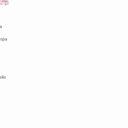
a
ropa
 são