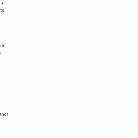
 e
te.
até
s
anos.