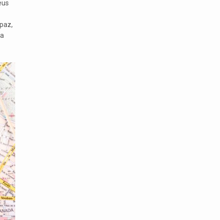
eus
paz,
na