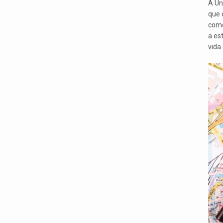
A Un
que 
comé
a es
vida