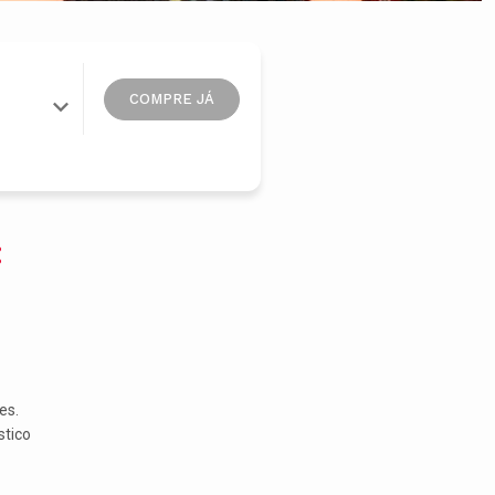
COMPRE JÁ
:
es.
stico