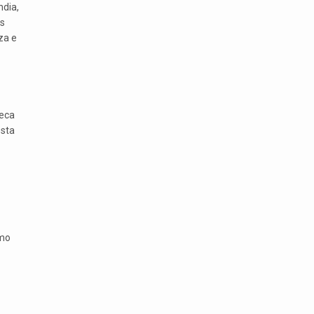
ndia,
s
za e
heca
esta
smo