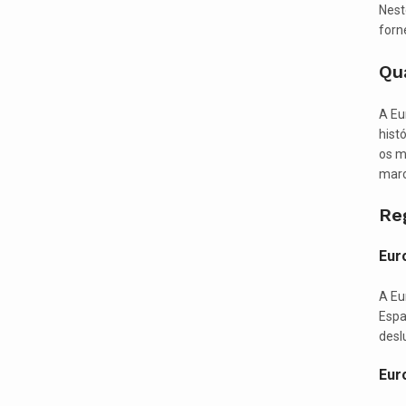
Nest
forn
Qu
A Eu
hist
os m
marc
Re
Eur
A Eu
Espa
desl
Eur