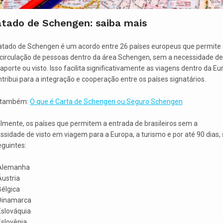
atado de Schengen: saiba mais
atado de Schengen é um acordo entre 26 países europeus que permite 
e circulação de pessoas dentro da área Schengen, sem a necessidade de
aporte ou visto. Isso facilita significativamente as viagens dentro da Eu
ntribui para a integração e cooperação entre os países signatários.
 também:
O que é Carta de Schengen ou Seguro Schengen
lmente, os países que permitem a entrada de brasileiros sem a
ssidade de visto em viagem para a Europa, a turismo e por até 90 dias,
eguintes:
Alemanha
Áustria
Bélgica
Dinamarca
Eslováquia
Eslovênia