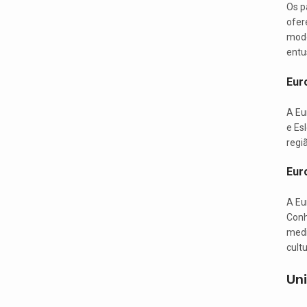
Os p
ofer
mode
entus
Eur
A Eu
e Es
regiã
Eur
A Eur
Conh
medi
cultu
Un