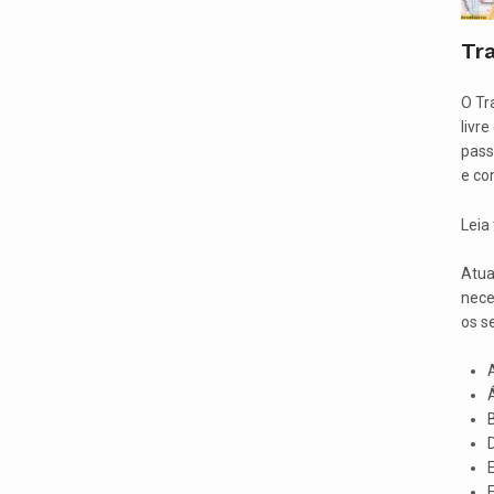
Tr
O Tr
livr
pass
e co
Leia
Atua
nece
os s