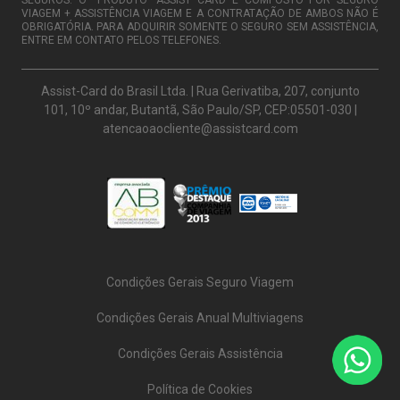
SEGUROS. O “PRODUTO” ASSIST CARD É COMPOSTO POR SEGURO
VIAGEM + ASSISTÊNCIA VIAGEM E A CONTRATAÇÃO DE AMBOS NÃO É
OBRIGATÓRIA. PARA ADQUIRIR SOMENTE O SEGURO SEM ASSISTÊNCIA,
ENTRE EM CONTATO PELOS TELEFONES.
Assist-Card do Brasil Ltda. | Rua Gerivatiba, 207, conjunto
101, 10º andar, Butantã, São Paulo/SP, CEP:05501-030 |
atencaoaocliente@assistcard.com
Condições Gerais Seguro Viagem
Condições Gerais Anual Multiviagens
Condições Gerais Assistência
Política de Cookies