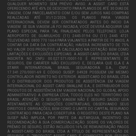
QUALQUER MOMENTO SEM PRÉVIO AVISO. A ASSIST CARD ESTÁ
OFERECENDO ATÉ 45% DE DESCONTO PARA PLANOS DE ATÉ 30 DIAS DE
VIAGEM, COM PARCELAMENTO COM E/OU SEM JUROS NAS COMPRAS
REALIZADAS ATÉ 31/12/2026. OS PLANOS PARA VIAGEM
INTERNACIONAL DEVEM SER CONTRATADOS ANTES DO INÍCIO DA
VIAGEM. SE SUA VIAGEM JÁ FOI INICIADA, VOCÊ DEVERÁ ADQUIRIR UM
PLANO ESPECIAL PARA TAL FINALIDADE PELOS TELEFONES: LOJA
AEROPORTO DE GUARULHOS: (11) 2445-3194 OU (11) 2445 4721
TELEVENDAS: 0800 770 1664 PARA VIAJANTES A PARTIR DE 70 ANOS, A
CONTAR DA DATA DA CONTRATAÇÃO, HAVERÁ INCREMENTO DE 75%
NO VALOR DOS PRODUTOS JÁ CALCULADO NA COTAÇÃO BEM COMO
LIMITAÇÕES E EXCLUSÕES ESPECIAIS. A ASSIST-CARD DO BRASIL LTDA
INSCRITA NO CNPJ 00.027.571/0001-10 É REPRESENTANTE DE
SEGUROS, EM CARÁTER NÃO EXCLUSIVO E, DECLARA QUE ELA E A
STARR INTERNATIONAL BRASIL SEGURADORA S.A., CNPJ:
17.341.270/0001-69 E CÓDIGO SUSEP: 04928 POSSUEM UM MESMO
CONTROLADOR INDIRETO NO EXTERIOR. ASSIST-CARD DO BRASIL LTDA
É O DISTRIBUIDOR DOS PRODUTOS DE ASSISTÊNCIA EM VIAGEM
INTERNACIONAL DO ASSIST CARD SMALLINE S.A., E DISTRIBUIDOR DOS
PRODUTOS DE ASSISTÊNCIA EM VIAGEM NACIONAL DO GLOBAL APOIO
ADMINISTRATIVO A EMPRESA LTDA, TODOS ELES NO TERRITÓRIO DO
BRASIL. ATENÇÃO: O SEGURO VIAGEM NÃO É SEGURO SAÚDE! LEIA
ATENTAMENTE AS CONDIÇÕES CONTRATUAIS, OBSERVANDO SEUS
DIREITOS E OBRIGAÇÕES, BEM COMO O LIMITE DO CAPITAL SEGURADO
CONTRATADO PARA CADA COBERTURA. O REGISTRO DESTE PLANO NA
SUSEP NÃO IMPLICA, POR PARTE DA AUTARQUIA, INCENTIVO OU
RECOMENDAÇÃO À SUA COMERCIALIZAÇÃO. SOBRE OS VALORES DE
PRÊMIO DE SEGURO, ESTÃO INCLUÍDOS 16% DE REMUNERAÇÃO PAGOS
À ASSIST-CARD DO BRASIL LTDA A TÍTULO DE REPRESENTAÇÃO DE