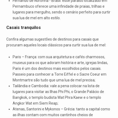
Fernando de Noronha - Brasil: esse paraíso localizado em
Pernambuco oferece uma infinidade de praias, trilhas e
lugares para mergulho, sendo o cenário perfeito para curtir
sua lua de mel em alto estilo.
Casais tranquilos
Confira algumas sugestões de destinos para casais que
procuram aqueles locais clássicos para curtir sua lua de mel:
Paris – França: com sua arquitetura e cafés charmosos,
museus para os que adoram história e arte, igrejas lindas,
Paris é um dos destinos mais escolhidos pelos casais.
Passeio para conhecer a Torre Eiffel e o Sacre Coeur em
Montmartre são tudo que uma lua de mel precisa;
Tailândia e Cambodia: vale a pena colocar na lista de
lugares para visitar as Ilhas Phi Phi, o Grande Palácio de
Bangkok, o templo budista Wat Phra Kaew e o templo
Angkor Wat em Siem Reap;
Atenas, Santorini e Mykonos – Grécia: tanto a capital como
as ilhas contam com muitos cantinhos cheios de