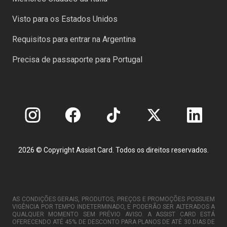
Visto para os Estados Unidos
Requisitos para entrar na Argentina
Precisa de passaporte para Portugal
2026 © Copyright Assist Card. Todos os direitos reservados.
AS CONDIÇÕES GERAIS, PRODUTOS, PREÇOS E PROMOÇÕES POSSUEM
VIGÊNCIA POR TEMPO INDETERMINADO, E PODERÃO SER ALTERADOS A
QUALQUER MOMENTO SEM PRÉVIO AVISO. A ASSIST CARD ESTÁ
OFERECENDO ATÉ 45% DE DESCONTO PARA PLANOS DE ATÉ 30 DIAS DE