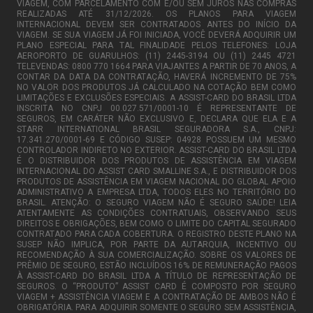
VIAGEM, COM PARCELAMENTO COM E/OU SEM JUROS NAS COMPRAS
REALIZADAS ATÉ 31/12/2026. OS PLANOS PARA VIAGEM
INTERNACIONAL DEVEM SER CONTRATADOS ANTES DO INÍCIO DA
VIAGEM. SE SUA VIAGEM JÁ FOI INICIADA, VOCÊ DEVERÁ ADQUIRIR UM
PLANO ESPECIAL PARA TAL FINALIDADE PELOS TELEFONES: LOJA
AEROPORTO DE GUARULHOS: (11) 2445-3194 OU (11) 2445 4721
TELEVENDAS: 0800 770 1664 PARA VIAJANTES A PARTIR DE 70 ANOS, A
CONTAR DA DATA DA CONTRATAÇÃO, HAVERÁ INCREMENTO DE 75%
NO VALOR DOS PRODUTOS JÁ CALCULADO NA COTAÇÃO BEM COMO
LIMITAÇÕES E EXCLUSÕES ESPECIAIS. A ASSIST-CARD DO BRASIL LTDA
INSCRITA NO CNPJ 00.027.571/0001-10 É REPRESENTANTE DE
SEGUROS, EM CARÁTER NÃO EXCLUSIVO E, DECLARA QUE ELA E A
STARR INTERNATIONAL BRASIL SEGURADORA S.A., CNPJ:
17.341.270/0001-69 E CÓDIGO SUSEP: 04928 POSSUEM UM MESMO
CONTROLADOR INDIRETO NO EXTERIOR. ASSIST-CARD DO BRASIL LTDA
É O DISTRIBUIDOR DOS PRODUTOS DE ASSISTÊNCIA EM VIAGEM
INTERNACIONAL DO ASSIST CARD SMALLINE S.A., E DISTRIBUIDOR DOS
PRODUTOS DE ASSISTÊNCIA EM VIAGEM NACIONAL DO GLOBAL APOIO
ADMINISTRATIVO A EMPRESA LTDA, TODOS ELES NO TERRITÓRIO DO
BRASIL. ATENÇÃO: O SEGURO VIAGEM NÃO É SEGURO SAÚDE! LEIA
ATENTAMENTE AS CONDIÇÕES CONTRATUAIS, OBSERVANDO SEUS
DIREITOS E OBRIGAÇÕES, BEM COMO O LIMITE DO CAPITAL SEGURADO
CONTRATADO PARA CADA COBERTURA. O REGISTRO DESTE PLANO NA
SUSEP NÃO IMPLICA, POR PARTE DA AUTARQUIA, INCENTIVO OU
RECOMENDAÇÃO À SUA COMERCIALIZAÇÃO. SOBRE OS VALORES DE
PRÊMIO DE SEGURO, ESTÃO INCLUÍDOS 16% DE REMUNERAÇÃO PAGOS
À ASSIST-CARD DO BRASIL LTDA A TÍTULO DE REPRESENTAÇÃO DE
SEGUROS. O “PRODUTO” ASSIST CARD É COMPOSTO POR SEGURO
VIAGEM + ASSISTÊNCIA VIAGEM E A CONTRATAÇÃO DE AMBOS NÃO É
OBRIGATÓRIA. PARA ADQUIRIR SOMENTE O SEGURO SEM ASSISTÊNCIA,