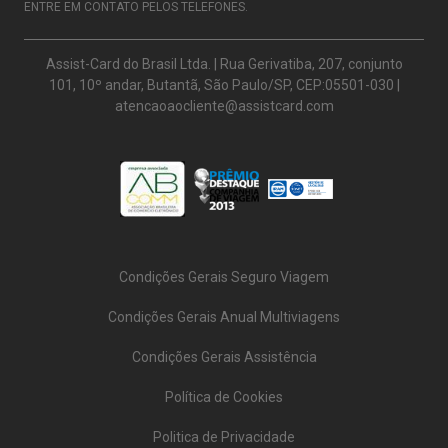
ENTRE EM CONTATO PELOS TELEFONES.
Assist-Card do Brasil Ltda. | Rua Gerivatiba, 207, conjunto
101, 10º andar, Butantã, São Paulo/SP, CEP:05501-030 |
atencaoaocliente@assistcard.com
Condições Gerais Seguro Viagem
Condições Gerais Anual Multiviagens
Condições Gerais Assistência
Política de Cookies
Politica de Privacidade