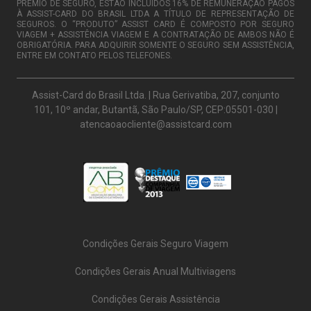
PRÊMIO DE SEGURO, ESTÃO INCLUÍDOS 16% DE REMUNERAÇÃO PAGOS
À ASSIST-CARD DO BRASIL LTDA A TÍTULO DE REPRESENTAÇÃO DE
SEGUROS. O “PRODUTO” ASSIST CARD É COMPOSTO POR SEGURO
VIAGEM + ASSISTÊNCIA VIAGEM E A CONTRATAÇÃO DE AMBOS NÃO É
OBRIGATÓRIA. PARA ADQUIRIR SOMENTE O SEGURO SEM ASSISTÊNCIA,
ENTRE EM CONTATO PELOS TELEFONES.
Assist-Card do Brasil Ltda. | Rua Gerivatiba, 207, conjunto
101, 10º andar, Butantã, São Paulo/SP, CEP:05501-030 |
atencaoaocliente@assistcard.com
Condições Gerais Seguro Viagem
Condições Gerais Anual Multiviagens
Condições Gerais Assistência