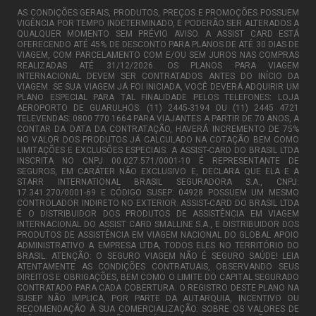
AS CONDIÇÕES GERAIS, PRODUTOS, PREÇOS E PROMOÇÕES POSSUEM
VIGÊNCIA POR TEMPO INDETERMINADO, E PODERÃO SER ALTERADOS A
QUALQUER MOMENTO SEM PRÉVIO AVISO. A ASSIST CARD ESTÁ
OFERECENDO ATÉ 45% DE DESCONTO PARA PLANOS DE ATÉ 30 DIAS DE
VIAGEM, COM PARCELAMENTO COM E/OU SEM JUROS NAS COMPRAS
REALIZADAS ATÉ 31/12/2026. OS PLANOS PARA VIAGEM
INTERNACIONAL DEVEM SER CONTRATADOS ANTES DO INÍCIO DA
VIAGEM. SE SUA VIAGEM JÁ FOI INICIADA, VOCÊ DEVERÁ ADQUIRIR UM
PLANO ESPECIAL PARA TAL FINALIDADE PELOS TELEFONES: LOJA
AEROPORTO DE GUARULHOS: (11) 2445-3194 OU (11) 2445 4721
TELEVENDAS: 0800 770 1664 PARA VIAJANTES A PARTIR DE 70 ANOS, A
CONTAR DA DATA DA CONTRATAÇÃO, HAVERÁ INCREMENTO DE 75%
NO VALOR DOS PRODUTOS JÁ CALCULADO NA COTAÇÃO BEM COMO
LIMITAÇÕES E EXCLUSÕES ESPECIAIS. A ASSIST-CARD DO BRASIL LTDA
INSCRITA NO CNPJ 00.027.571/0001-10 É REPRESENTANTE DE
SEGUROS, EM CARÁTER NÃO EXCLUSIVO E, DECLARA QUE ELA E A
STARR INTERNATIONAL BRASIL SEGURADORA S.A., CNPJ:
17.341.270/0001-69 E CÓDIGO SUSEP: 04928 POSSUEM UM MESMO
CONTROLADOR INDIRETO NO EXTERIOR. ASSIST-CARD DO BRASIL LTDA
É O DISTRIBUIDOR DOS PRODUTOS DE ASSISTÊNCIA EM VIAGEM
INTERNACIONAL DO ASSIST CARD SMALLINE S.A., E DISTRIBUIDOR DOS
PRODUTOS DE ASSISTÊNCIA EM VIAGEM NACIONAL DO GLOBAL APOIO
ADMINISTRATIVO A EMPRESA LTDA, TODOS ELES NO TERRITÓRIO DO
BRASIL. ATENÇÃO: O SEGURO VIAGEM NÃO É SEGURO SAÚDE! LEIA
ATENTAMENTE AS CONDIÇÕES CONTRATUAIS, OBSERVANDO SEUS
DIREITOS E OBRIGAÇÕES, BEM COMO O LIMITE DO CAPITAL SEGURADO
CONTRATADO PARA CADA COBERTURA. O REGISTRO DESTE PLANO NA
SUSEP NÃO IMPLICA, POR PARTE DA AUTARQUIA, INCENTIVO OU
RECOMENDAÇÃO À SUA COMERCIALIZAÇÃO. SOBRE OS VALORES DE