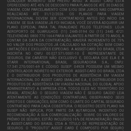
QUALQUER MOMENTO SEM PRÉVIO AVISO. A ASSIST CARD ESTÁ
OFERECENDO ATÉ 45% DE DESCONTO PARA PLANOS DE ATÉ 30 DIAS DE
VIAGEM, COM PARCELAMENTO COM E/OU SEM JUROS NAS COMPRAS
REALIZADAS ATÉ 31/12/2026. OS PLANOS PARA VIAGEM
INTERNACIONAL DEVEM SER CONTRATADOS ANTES DO INÍCIO DA
VIAGEM. SE SUA VIAGEM JÁ FOI INICIADA, VOCÊ DEVERÁ ADQUIRIR UM
PLANO ESPECIAL PARA TAL FINALIDADE PELOS TELEFONES: LOJA
AEROPORTO DE GUARULHOS: (11) 2445-3194 OU (11) 2445 4721
TELEVENDAS: 0800 770 1664 PARA VIAJANTES A PARTIR DE 70 ANOS, A
CONTAR DA DATA DA CONTRATAÇÃO, HAVERÁ INCREMENTO DE 75%
NO VALOR DOS PRODUTOS JÁ CALCULADO NA COTAÇÃO BEM COMO
LIMITAÇÕES E EXCLUSÕES ESPECIAIS. A ASSIST-CARD DO BRASIL LTDA
INSCRITA NO CNPJ 00.027.571/0001-10 É REPRESENTANTE DE
SEGUROS, EM CARÁTER NÃO EXCLUSIVO E, DECLARA QUE ELA E A
STARR INTERNATIONAL BRASIL SEGURADORA S.A., CNPJ:
17.341.270/0001-69 E CÓDIGO SUSEP: 04928 POSSUEM UM MESMO
CONTROLADOR INDIRETO NO EXTERIOR. ASSIST-CARD DO BRASIL LTDA
É O DISTRIBUIDOR DOS PRODUTOS DE ASSISTÊNCIA EM VIAGEM
INTERNACIONAL DO ASSIST CARD SMALLINE S.A., E DISTRIBUIDOR DOS
PRODUTOS DE ASSISTÊNCIA EM VIAGEM NACIONAL DO GLOBAL APOIO
ADMINISTRATIVO A EMPRESA LTDA, TODOS ELES NO TERRITÓRIO DO
BRASIL. ATENÇÃO: O SEGURO VIAGEM NÃO É SEGURO SAÚDE! LEIA
ATENTAMENTE AS CONDIÇÕES CONTRATUAIS, OBSERVANDO SEUS
DIREITOS E OBRIGAÇÕES, BEM COMO O LIMITE DO CAPITAL SEGURADO
CONTRATADO PARA CADA COBERTURA. O REGISTRO DESTE PLANO NA
SUSEP NÃO IMPLICA, POR PARTE DA AUTARQUIA, INCENTIVO OU
RECOMENDAÇÃO À SUA COMERCIALIZAÇÃO. SOBRE OS VALORES DE
PRÊMIO DE SEGURO, ESTÃO INCLUÍDOS 16% DE REMUNERAÇÃO PAGOS
À ASSIST-CARD DO BRASIL LTDA A TÍTULO DE REPRESENTAÇÃO DE
SEGUROS. O “PRODUTO” ASSIST CARD É COMPOSTO POR SEGURO