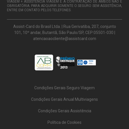
VIAGEM + ASSISTÊNCIA VIAGEM E A CONTRATAÇÃO DE AMBOS NÃO É
OBRIGATÓRIA. PARA ADQUIRIR SOMENTE O SEGURO SEM ASSISTÊNCIA,
ENTRE EM CONTATO PELOS TELEFONES.
Assist-Card do Brasil Ltda. | Rua Gerivatiba, 207, conjunto
101, 10º andar, Butantã, São Paulo/SP, CEP:05501-030 |
atencaoaocliente@assistcard.com
Condições Gerais Seguro Viagem
Condições Gerais Anual Multiviagens
Condições Gerais Assistência
Política de Cookies