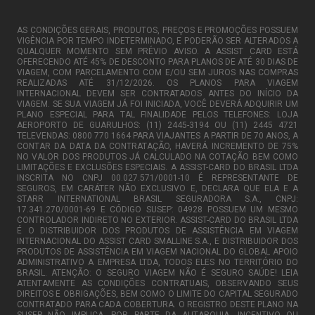
AS CONDIÇÕES GERAIS, PRODUTOS, PREÇOS E PROMOÇÕES POSSUEM
VIGÊNCIA POR TEMPO INDETERMINADO, E PODERÃO SER ALTERADOS A
QUALQUER MOMENTO SEM PRÉVIO AVISO. A ASSIST CARD ESTÁ
OFERECENDO ATÉ 45% DE DESCONTO PARA PLANOS DE ATÉ 30 DIAS DE
VIAGEM, COM PARCELAMENTO COM E/OU SEM JUROS NAS COMPRAS
REALIZADAS ATÉ 31/12/2026. OS PLANOS PARA VIAGEM
INTERNACIONAL DEVEM SER CONTRATADOS ANTES DO INÍCIO DA
VIAGEM. SE SUA VIAGEM JÁ FOI INICIADA, VOCÊ DEVERÁ ADQUIRIR UM
PLANO ESPECIAL PARA TAL FINALIDADE PELOS TELEFONES: LOJA
AEROPORTO DE GUARULHOS: (11) 2445-3194 OU (11) 2445 4721
TELEVENDAS: 0800 770 1664 PARA VIAJANTES A PARTIR DE 70 ANOS, A
CONTAR DA DATA DA CONTRATAÇÃO, HAVERÁ INCREMENTO DE 75%
NO VALOR DOS PRODUTOS JÁ CALCULADO NA COTAÇÃO BEM COMO
LIMITAÇÕES E EXCLUSÕES ESPECIAIS. A ASSIST-CARD DO BRASIL LTDA
INSCRITA NO CNPJ 00.027.571/0001-10 É REPRESENTANTE DE
SEGUROS, EM CARÁTER NÃO EXCLUSIVO E, DECLARA QUE ELA E A
STARR INTERNATIONAL BRASIL SEGURADORA S.A., CNPJ:
17.341.270/0001-69 E CÓDIGO SUSEP: 04928 POSSUEM UM MESMO
CONTROLADOR INDIRETO NO EXTERIOR. ASSIST-CARD DO BRASIL LTDA
É O DISTRIBUIDOR DOS PRODUTOS DE ASSISTÊNCIA EM VIAGEM
INTERNACIONAL DO ASSIST CARD SMALLINE S.A., E DISTRIBUIDOR DOS
PRODUTOS DE ASSISTÊNCIA EM VIAGEM NACIONAL DO GLOBAL APOIO
ADMINISTRATIVO A EMPRESA LTDA, TODOS ELES NO TERRITÓRIO DO
BRASIL. ATENÇÃO: O SEGURO VIAGEM NÃO É SEGURO SAÚDE! LEIA
ATENTAMENTE AS CONDIÇÕES CONTRATUAIS, OBSERVANDO SEUS
DIREITOS E OBRIGAÇÕES, BEM COMO O LIMITE DO CAPITAL SEGURADO
CONTRATADO PARA CADA COBERTURA. O REGISTRO DESTE PLANO NA
SUSEP NÃO IMPLICA, POR PARTE DA AUTARQUIA, INCENTIVO OU