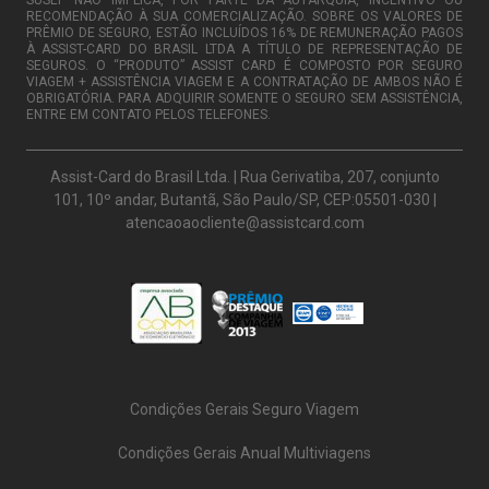
RECOMENDAÇÃO À SUA COMERCIALIZAÇÃO. SOBRE OS VALORES DE
PRÊMIO DE SEGURO, ESTÃO INCLUÍDOS 16% DE REMUNERAÇÃO PAGOS
À ASSIST-CARD DO BRASIL LTDA A TÍTULO DE REPRESENTAÇÃO DE
SEGUROS. O “PRODUTO” ASSIST CARD É COMPOSTO POR SEGURO
VIAGEM + ASSISTÊNCIA VIAGEM E A CONTRATAÇÃO DE AMBOS NÃO É
OBRIGATÓRIA. PARA ADQUIRIR SOMENTE O SEGURO SEM ASSISTÊNCIA,
ENTRE EM CONTATO PELOS TELEFONES.
Assist-Card do Brasil Ltda. | Rua Gerivatiba, 207, conjunto
101, 10º andar, Butantã, São Paulo/SP, CEP:05501-030 |
atencaoaocliente@assistcard.com
Condições Gerais Seguro Viagem
Condições Gerais Anual Multiviagens