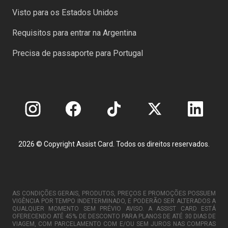
Visto para os Estados Unidos
Requisitos para entrar na Argentina
Precisa de passaporte para Portugal
2026 © Copyright Assist Card. Todos os direitos reservados.
AS CONDIÇÕES GERAIS, PRODUTOS, PREÇOS E PROMOÇÕES POSSUEM
VIGÊNCIA POR TEMPO INDETERMINADO, E PODERÃO SER ALTERADOS A
QUALQUER MOMENTO SEM PRÉVIO AVISO. A ASSIST CARD ESTÁ
OFERECENDO ATÉ 45% DE DESCONTO PARA PLANOS DE ATÉ 30 DIAS DE
VIAGEM, COM PARCELAMENTO COM E/OU SEM JUROS NAS COMPRAS