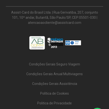
Assist-Card do Brasil Ltda. | Rua Gerivatiba, 207, conjunto
101, 10º andar, Butantã, São Paulo/SP, CEP:05501-030 |
atencaoaocliente@assistcard.com
Condições Gerais Seguro Viagem
Condições Gerais Anual Multiviagens
Condições Gerais Assistência
Política de Cookies
Politica de Privacidade