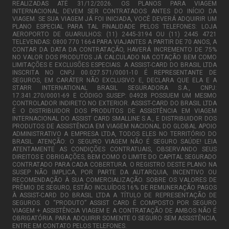
REALIZADAS ATÉ 31/12/2026. OS PLANOS PARA VIAGEM
INTERNACIONAL DEVEM SER CONTRATADOS ANTES DO INÍCIO DA
VIAGEM. SE SUA VIAGEM JÁ FOI INICIADA, VOCÊ DEVERÁ ADQUIRIR UM
PLANO ESPECIAL PARA TAL FINALIDADE PELOS TELEFONES: LOJA
AEROPORTO DE GUARULHOS: (11) 2445-3194 OU (11) 2445 4721
TELEVENDAS: 0800 770 1664 PARA VIAJANTES A PARTIR DE 70 ANOS, A
CONTAR DA DATA DA CONTRATAÇÃO, HAVERÁ INCREMENTO DE 75%
NO VALOR DOS PRODUTOS JÁ CALCULADO NA COTAÇÃO BEM COMO
LIMITAÇÕES E EXCLUSÕES ESPECIAIS. A ASSIST-CARD DO BRASIL LTDA
INSCRITA NO CNPJ 00.027.571/0001-10 É REPRESENTANTE DE
SEGUROS, EM CARÁTER NÃO EXCLUSIVO E, DECLARA QUE ELA E A
STARR INTERNATIONAL BRASIL SEGURADORA S.A., CNPJ:
17.341.270/0001-69 E CÓDIGO SUSEP: 04928 POSSUEM UM MESMO
CONTROLADOR INDIRETO NO EXTERIOR. ASSIST-CARD DO BRASIL LTDA
É O DISTRIBUIDOR DOS PRODUTOS DE ASSISTÊNCIA EM VIAGEM
INTERNACIONAL DO ASSIST CARD SMALLINE S.A., E DISTRIBUIDOR DOS
PRODUTOS DE ASSISTÊNCIA EM VIAGEM NACIONAL DO GLOBAL APOIO
ADMINISTRATIVO A EMPRESA LTDA, TODOS ELES NO TERRITÓRIO DO
BRASIL. ATENÇÃO: O SEGURO VIAGEM NÃO É SEGURO SAÚDE! LEIA
ATENTAMENTE AS CONDIÇÕES CONTRATUAIS, OBSERVANDO SEUS
DIREITOS E OBRIGAÇÕES, BEM COMO O LIMITE DO CAPITAL SEGURADO
CONTRATADO PARA CADA COBERTURA. O REGISTRO DESTE PLANO NA
SUSEP NÃO IMPLICA, POR PARTE DA AUTARQUIA, INCENTIVO OU
RECOMENDAÇÃO À SUA COMERCIALIZAÇÃO. SOBRE OS VALORES DE
PRÊMIO DE SEGURO, ESTÃO INCLUÍDOS 16% DE REMUNERAÇÃO PAGOS
À ASSIST-CARD DO BRASIL LTDA A TÍTULO DE REPRESENTAÇÃO DE
SEGUROS. O “PRODUTO” ASSIST CARD É COMPOSTO POR SEGURO
VIAGEM + ASSISTÊNCIA VIAGEM E A CONTRATAÇÃO DE AMBOS NÃO É
OBRIGATÓRIA. PARA ADQUIRIR SOMENTE O SEGURO SEM ASSISTÊNCIA,
ENTRE EM CONTATO PELOS TELEFONES.