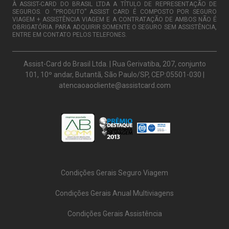
À ASSIST-CARD DO BRASIL LTDA A TÍTULO DE REPRESENTAÇÃO DE
SEGUROS. O “PRODUTO” ASSIST CARD É COMPOSTO POR SEGURO
VIAGEM + ASSISTÊNCIA VIAGEM E A CONTRATAÇÃO DE AMBOS NÃO É
OBRIGATÓRIA. PARA ADQUIRIR SOMENTE O SEGURO SEM ASSISTÊNCIA,
ENTRE EM CONTATO PELOS TELEFONES.
Assist-Card do Brasil Ltda. | Rua Gerivatiba, 207, conjunto
101, 10º andar, Butantã, São Paulo/SP, CEP:05501-030 |
atencaoaocliente@assistcard.com
Condições Gerais Seguro Viagem
Condições Gerais Anual Multiviagens
Condições Gerais Assistência