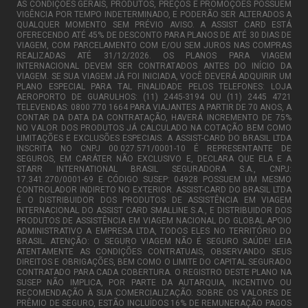
AS CONDIÇÕES GERAIS, PRODUTOS, PREÇOS E PROMOÇÕES POSSUEM
VIGÊNCIA POR TEMPO INDETERMINADO, E PODERÃO SER ALTERADOS A
QUALQUER MOMENTO SEM PRÉVIO AVISO. A ASSIST CARD ESTÁ
OFERECENDO ATÉ 45% DE DESCONTO PARA PLANOS DE ATÉ 30 DIAS DE
VIAGEM, COM PARCELAMENTO COM E/OU SEM JUROS NAS COMPRAS
REALIZADAS ATÉ 31/12/2026. OS PLANOS PARA VIAGEM
INTERNACIONAL DEVEM SER CONTRATADOS ANTES DO INÍCIO DA
VIAGEM. SE SUA VIAGEM JÁ FOI INICIADA, VOCÊ DEVERÁ ADQUIRIR UM
PLANO ESPECIAL PARA TAL FINALIDADE PELOS TELEFONES: LOJA
AEROPORTO DE GUARULHOS: (11) 2445-3194 OU (11) 2445 4721
TELEVENDAS: 0800 770 1664 PARA VIAJANTES A PARTIR DE 70 ANOS, A
CONTAR DA DATA DA CONTRATAÇÃO, HAVERÁ INCREMENTO DE 75%
NO VALOR DOS PRODUTOS JÁ CALCULADO NA COTAÇÃO BEM COMO
LIMITAÇÕES E EXCLUSÕES ESPECIAIS. A ASSIST-CARD DO BRASIL LTDA
INSCRITA NO CNPJ 00.027.571/0001-10 É REPRESENTANTE DE
SEGUROS, EM CARÁTER NÃO EXCLUSIVO E, DECLARA QUE ELA E A
STARR INTERNATIONAL BRASIL SEGURADORA S.A., CNPJ:
17.341.270/0001-69 E CÓDIGO SUSEP: 04928 POSSUEM UM MESMO
CONTROLADOR INDIRETO NO EXTERIOR. ASSIST-CARD DO BRASIL LTDA
É O DISTRIBUIDOR DOS PRODUTOS DE ASSISTÊNCIA EM VIAGEM
INTERNACIONAL DO ASSIST CARD SMALLINE S.A., E DISTRIBUIDOR DOS
PRODUTOS DE ASSISTÊNCIA EM VIAGEM NACIONAL DO GLOBAL APOIO
ADMINISTRATIVO A EMPRESA LTDA, TODOS ELES NO TERRITÓRIO DO
BRASIL. ATENÇÃO: O SEGURO VIAGEM NÃO É SEGURO SAÚDE! LEIA
ATENTAMENTE AS CONDIÇÕES CONTRATUAIS, OBSERVANDO SEUS
DIREITOS E OBRIGAÇÕES, BEM COMO O LIMITE DO CAPITAL SEGURADO
CONTRATADO PARA CADA COBERTURA. O REGISTRO DESTE PLANO NA
SUSEP NÃO IMPLICA, POR PARTE DA AUTARQUIA, INCENTIVO OU
RECOMENDAÇÃO À SUA COMERCIALIZAÇÃO. SOBRE OS VALORES DE
PRÊMIO DE SEGURO, ESTÃO INCLUÍDOS 16% DE REMUNERAÇÃO PAGOS