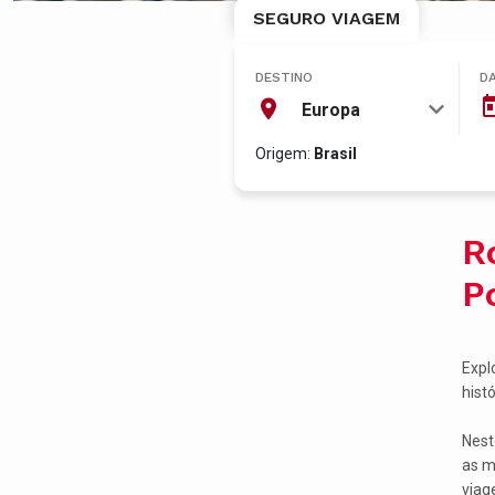
SEGURO VIAGEM
DESTINO
D
Europa
Origem:
Brasil
R
P
Expl
hist
Nest
as m
viag