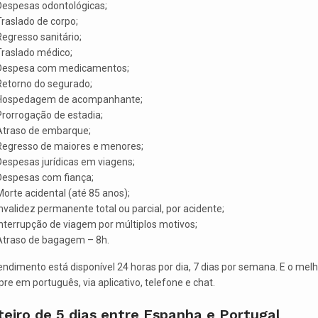
Despesas odontológicas;
raslado de corpo;
egresso sanitário;
Traslado médico;
Despesa com medicamentos;
Retorno do segurado;
Hospedagem de acompanhante;
Prorrogação de estadia;
Atraso de embarque;
Regresso de maiores e menores;
Despesas jurídicas em viagens;
Despesas com fiança;
orte acidental (até 85 anos);
nvalidez permanente total ou parcial, por acidente;
nterrupção de viagem por múltiplos motivos;
Atraso de bagagem – 8h.
endimento está disponível 24 horas por dia, 7 dias por semana. E o melh
re em português, via aplicativo, telefone e chat.
eiro de 5 dias entre Espanha e Portugal