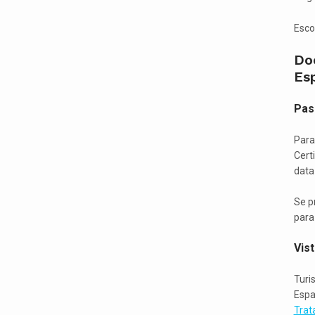
Esco
Do
Es
Pas
Para
Cert
data
Se p
para
Vis
Turi
Espa
Trat