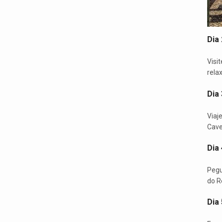
Dia 
Visi
rela
Dia 
Viaje
Cave
Dia 
Pegu
do Re
Dia 