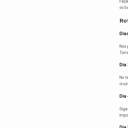
Faça
os ba
Rot
Dias
Nos 
Torr
Dia 
No te
cruz
Dia
Siga
impo
Dia 