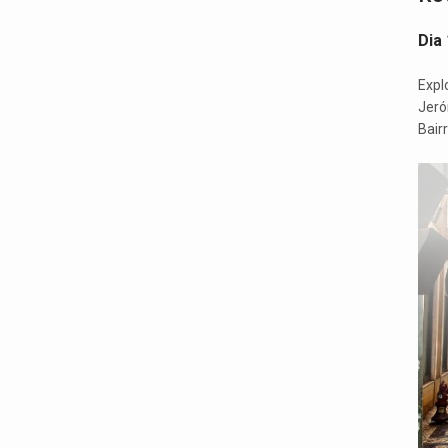
Dia 
Expl
Jeró
Bairr