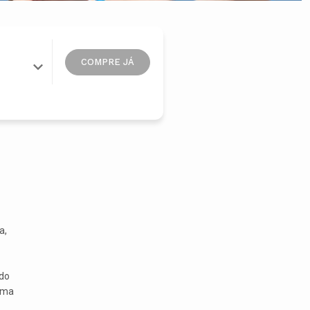
COMPRE JÁ
a,
ndo
uma