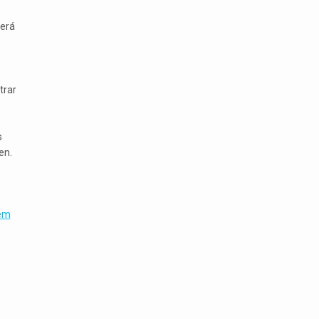
será
trar
s
en.
gem