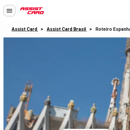
Assist Card
>
Assist Card Brasil
>
Roteiro Espanha