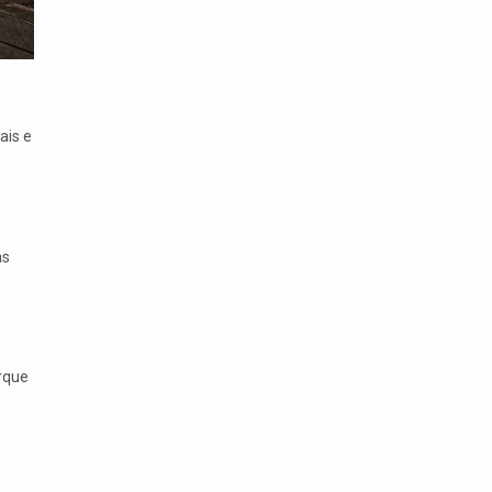
ais e
as
rque