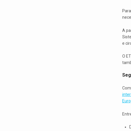
Para
neces
A pa
Sist
e cir
O ET
tamb
Seg
Como
inte
Euro
Entr