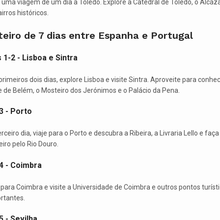
 uma viagem de um dia a Toledo. Explore a Catedral de Toledo, o Alcáza
irros históricos.
eiro de 7 dias entre Espanha e Portugal
 1-2 - Lisboa e Sintra
primeiros dois dias, explore Lisboa e visite Sintra. Aproveite para conhec
e de Belém, o Mosteiro dos Jerónimos e o Palácio da Pena.
3 - Porto
rceiro dia, viaje para o Porto e descubra a Ribeira, a Livraria Lello e faç
eiro pelo Rio Douro.
 4 - Coimbra
 para Coimbra e visite a Universidade de Coimbra e outros pontos turíst
rtantes.
5 - Sevilha