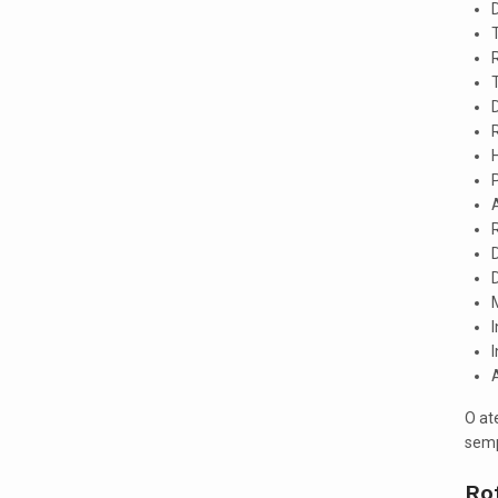
T
R
M
I
I
O at
semp
Rot