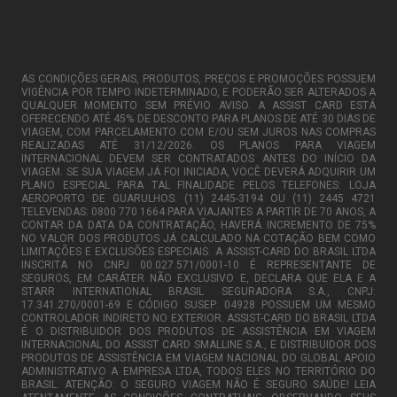
AS CONDIÇÕES GERAIS, PRODUTOS, PREÇOS E PROMOÇÕES POSSUEM
VIGÊNCIA POR TEMPO INDETERMINADO, E PODERÃO SER ALTERADOS A
QUALQUER MOMENTO SEM PRÉVIO AVISO. A ASSIST CARD ESTÁ
OFERECENDO ATÉ 45% DE DESCONTO PARA PLANOS DE ATÉ 30 DIAS DE
VIAGEM, COM PARCELAMENTO COM E/OU SEM JUROS NAS COMPRAS
REALIZADAS ATÉ 31/12/2026. OS PLANOS PARA VIAGEM
INTERNACIONAL DEVEM SER CONTRATADOS ANTES DO INÍCIO DA
VIAGEM. SE SUA VIAGEM JÁ FOI INICIADA, VOCÊ DEVERÁ ADQUIRIR UM
PLANO ESPECIAL PARA TAL FINALIDADE PELOS TELEFONES: LOJA
AEROPORTO DE GUARULHOS: (11) 2445-3194 OU (11) 2445 4721
TELEVENDAS: 0800 770 1664 PARA VIAJANTES A PARTIR DE 70 ANOS, A
CONTAR DA DATA DA CONTRATAÇÃO, HAVERÁ INCREMENTO DE 75%
NO VALOR DOS PRODUTOS JÁ CALCULADO NA COTAÇÃO BEM COMO
LIMITAÇÕES E EXCLUSÕES ESPECIAIS. A ASSIST-CARD DO BRASIL LTDA
INSCRITA NO CNPJ 00.027.571/0001-10 É REPRESENTANTE DE
SEGUROS, EM CARÁTER NÃO EXCLUSIVO E, DECLARA QUE ELA E A
STARR INTERNATIONAL BRASIL SEGURADORA S.A., CNPJ:
17.341.270/0001-69 E CÓDIGO SUSEP: 04928 POSSUEM UM MESMO
CONTROLADOR INDIRETO NO EXTERIOR. ASSIST-CARD DO BRASIL LTDA
É O DISTRIBUIDOR DOS PRODUTOS DE ASSISTÊNCIA EM VIAGEM
INTERNACIONAL DO ASSIST CARD SMALLINE S.A., E DISTRIBUIDOR DOS
PRODUTOS DE ASSISTÊNCIA EM VIAGEM NACIONAL DO GLOBAL APOIO
ADMINISTRATIVO A EMPRESA LTDA, TODOS ELES NO TERRITÓRIO DO
BRASIL. ATENÇÃO: O SEGURO VIAGEM NÃO É SEGURO SAÚDE! LEIA