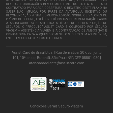
ATENTAMENTE AS CONDIÇÕES CONTRATUAIS, OBSERVANDO SEUS
DIREITOS E OBRIGAÇÕES, BEM COMO O LIMITE DO CAPITAL SEGURADO
CONTRATADO PARA CADA COBERTURA. O REGISTRO DESTE PLANO NA
SUSEP NÃO IMPLICA, POR PARTE DA AUTARQUIA, INCENTIVO OU
RECOMENDAÇÃO À SUA COMERCIALIZAÇÃO. SOBRE OS VALORES DE
PRÊMIO DE SEGURO, ESTÃO INCLUÍDOS 16% DE REMUNERAÇÃO PAGOS
À ASSIST-CARD DO BRASIL LTDA A TÍTULO DE REPRESENTAÇÃO DE
SEGUROS. O “PRODUTO” ASSIST CARD É COMPOSTO POR SEGURO
VIAGEM + ASSISTÊNCIA VIAGEM E A CONTRATAÇÃO DE AMBOS NÃO É
OBRIGATÓRIA. PARA ADQUIRIR SOMENTE O SEGURO SEM ASSISTÊNCIA,
ENTRE EM CONTATO PELOS TELEFONES.
Assist-Card do Brasil Ltda. | Rua Gerivatiba, 207, conjunto
101, 10º andar, Butantã, São Paulo/SP, CEP:05501-030 |
atencaoaocliente@assistcard.com
Condições Gerais Seguro Viagem