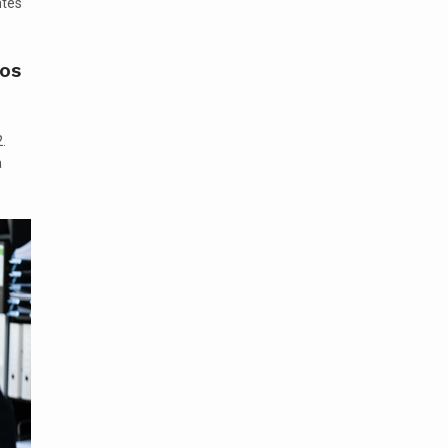
ntes
dos
.
a