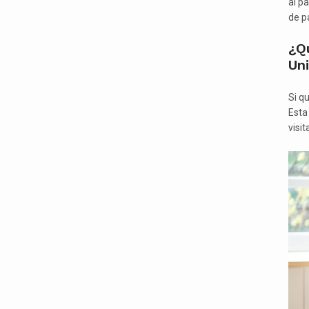
al p
de pa
¿Qu
Un
Si q
Esta
visit