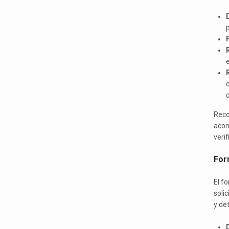
R
e
c
Reco
acons
veri
For
El f
solic
y det