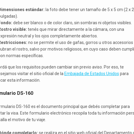
Dimensiones estándar:
la foto debe tener un tamaño de 5 x 5 cm (2 x 2
pulgadas).
Fondo:
debe ser blanco o de color claro, sin sombras ni objetos visibles.
ostro visible:
tenés que mirar directamente a la cámara, con una
xpresión neutral y los ojos completamente abiertos.
Restricciones:
no se permite el uso de gafas, gorros u otros accesorios
ubran el rostro, salvo por motivos religiosos, en cuyo caso deben cumpli
con normas específicas.
rdá que los requisitos pueden cambiar sin previo aviso. Por eso, te
ejamos visitar el sitio oficial de la
Embajada de Estados Unidos
para
ficar esta información.
mulario DS-160
ormulario DS-160 es el documento principal que debés completar para
itar la visa. Este formulario electrónico recopila toda tu información per
alla el motivo de tu viaje.
Dónde completarlo:
se realiza en el sitio web oficial del Departamento 