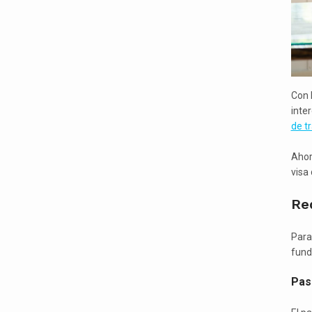
Con 
inte
de t
Ahor
visa
Req
Para
fund
Pas