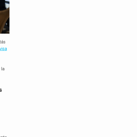
tás
visa
 la
s