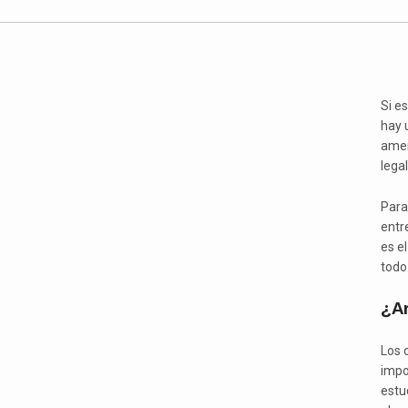
Si e
hay 
amer
legal
Para
entr
es e
todo
¿A
Los 
impor
estud