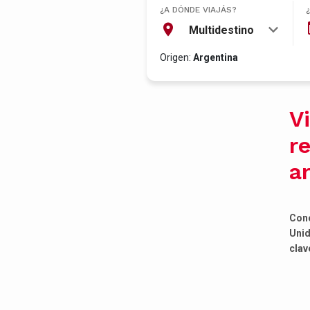
¿A DÓNDE VIAJÁS?
Multidestino
Origen:
Argentina
V
r
a
Cono
Unid
clav