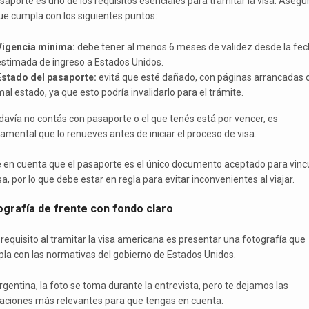
asaporte es uno de los requisitos esenciales para tramitar la visa. Asegu
ue cumpla con los siguientes puntos:
Vigencia mínima:
debe tener al menos 6 meses de validez desde la fe
estimada de ingreso a Estados Unidos.
Estado del pasaporte:
evitá que esté dañado, con páginas arrancadas 
al estado, ya que esto podría invalidarlo para el trámite.
odavía no contás con pasaporte o el que tenés está por vencer, es
amental que lo renueves antes de iniciar el proceso de visa.
 en cuenta que el pasaporte es el único documento aceptado para vinc
sa, por lo que debe estar en regla para evitar inconvenientes al viajar.
ografía de frente con fondo claro
 requisito al tramitar la visa americana es presentar una fotografía que
la con las normativas del gobierno de Estados Unidos.
rgentina, la foto se toma durante la entrevista, pero te dejamos las
caciones más relevantes para que tengas en cuenta: