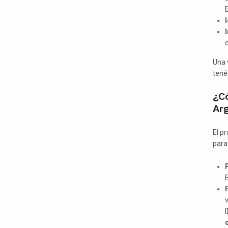
c
Una 
tené
¿C
Ar
El p
para
v
I