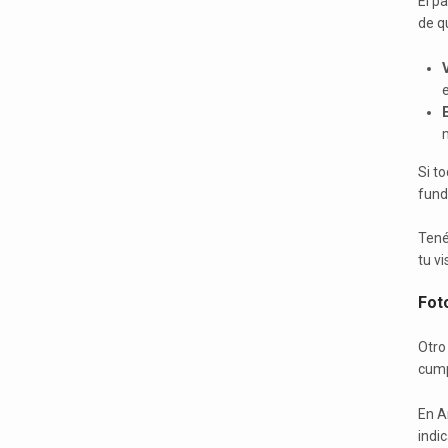
El p
de q
m
Si t
fund
Tené
tu vi
Fot
Otro
cump
En A
indi