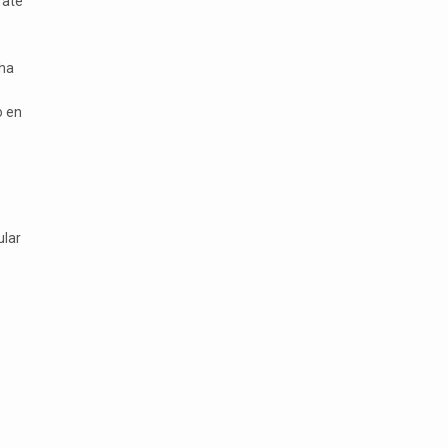
rate
cha
o en
ular