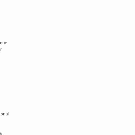
 que
r
sonal
de