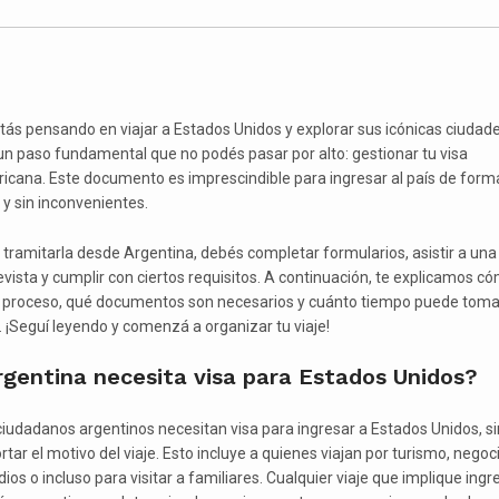
stás pensando en viajar a Estados Unidos y explorar sus icónicas ciudade
un paso fundamental que no podés pasar por alto: gestionar tu visa
icana. Este documento es imprescindible para ingresar al país de form
 y sin inconvenientes.
 tramitarla desde Argentina, debés completar formularios, asistir a una
evista y cumplir con ciertos requisitos. A continuación, te explicamos c
l proceso, qué documentos son necesarios y cuánto tiempo puede toma
. ¡Seguí leyendo y comenzá a organizar tu viaje!
rgentina necesita visa para Estados Unidos?
ciudadanos argentinos necesitan visa para ingresar a Estados Unidos, si
tar el motivo del viaje. Esto incluye a quienes viajan por turismo, negoc
ios o incluso para visitar a familiares. Cualquier viaje que implique ingr