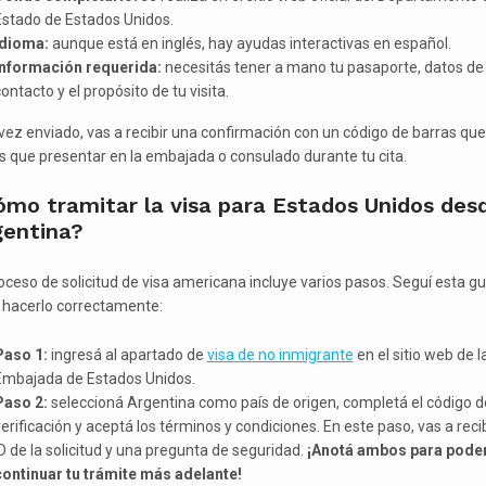
Estado de Estados Unidos.
Idioma:
aunque está en inglés, hay ayudas interactivas en español.
Información requerida:
necesitás tener a mano tu pasaporte, datos de
ontacto y el propósito de tu visita.
vez enviado, vas a recibir una confirmación con un código de barras que
s que presentar en la embajada o consulado durante tu cita.
ómo tramitar la visa para Estados Unidos des
gentina?
roceso de solicitud de visa americana incluye varios pasos. Seguí esta gu
 hacerlo correctamente:
Paso 1:
ingresá al apartado de
visa de no inmigrante
en el sitio web de l
Embajada de Estados Unidos.
Paso 2:
seleccioná Argentina como país de origen, completá el código d
erificación y aceptá los términos y condiciones. En este paso, vas a recib
D de la solicitud y una pregunta de seguridad.
¡Anotá ambos para pode
continuar tu trámite más adelante!