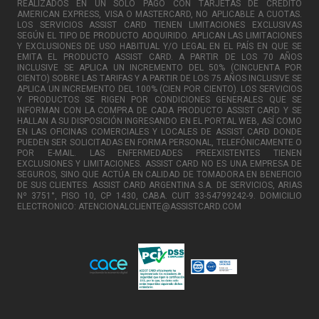
REALIZADOS EN UN SOLO PAGO CON TARJETAS DE CRÉDITO
AMERICAN EXPRESS, VISA O MASTERCARD, NO APLICABLE A CUOTAS.
LOS SERVICIOS ASSIST CARD TIENEN LIMITACIONES EXCLUSIVAS
SEGÚN EL TIPO DE PRODUCTO ADQUIRIDO. APLICAN LAS LIMITACIONES
Y EXCLUSIONES DE USO HABITUAL Y/O LEGAL EN EL PAÍS EN QUE SE
EMITA EL PRODUCTO ASSIST CARD. A PARTIR DE LOS 70 AÑOS
INCLUSIVE SE APLICA UN INCREMENTO DEL 50% (CINCUENTA POR
CIENTO) SOBRE LAS TARIFAS Y A PARTIR DE LOS 75 AÑOS INCLUSIVE SE
APLICA UN INCREMENTO DEL 100% (CIEN POR CIENTO). LOS SERVICIOS
Y PRODUCTOS SE RIGEN POR CONDICIONES GENERALES QUE SE
INFORMAN CON LA COMPRA DE CADA PRODUCTO ASSIST CARD Y SE
HALLAN A SU DISPOSICIÓN INGRESANDO EN EL PORTAL WEB, ASÍ COMO
EN LAS OFICINAS COMERCIALES Y LOCALES DE ASSIST CARD DONDE
PUEDEN SER SOLICITADAS EN FORMA PERSONAL, TELEFÓNICAMENTE O
POR E-MAIL. LAS ENFERMEDADES PREEXISTENTES TIENEN
EXCLUSIONES Y LIMITACIONES. ASSIST CARD NO ES UNA EMPRESA DE
SEGUROS, SINO QUE ACTÚA EN CALIDAD DE TOMADORA EN BENEFICIO
DE SUS CLIENTES. ASSIST CARD ARGENTINA S.A. DE SERVICIOS, ARIAS
Nº 3751°, PISO 10, CP 1430, CABA. CUIT 33-54799242-9. DOMICILIO
ELECTRONICO: ATENCIONALCLIENTE@ASSISTCARD.COM