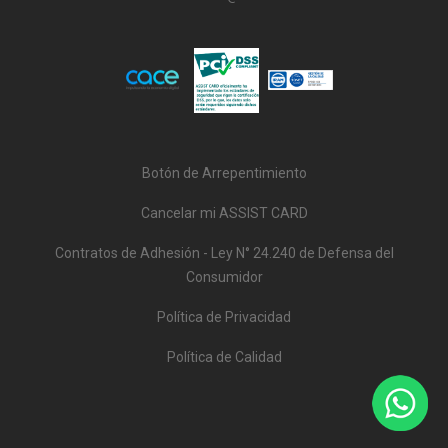
Botón de Arrepentimiento
Cancelar mi ASSIST CARD
Contratos de Adhesión - Ley N° 24.240 de Defensa del
Consumidor
Política de Privacidad
Política de Calidad