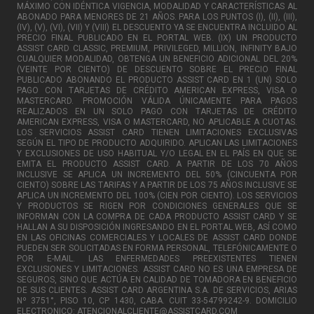
MÁXIMO CON IDÉNTICA VIGENCIA, MODALIDAD Y CARACTERÍSTICAS AL
ABONADO PARA MENORES DE 21 AÑOS. PARA LOS PUNTOS (I), (II), (III),
(IV), (V), (VI), (VII) Y (VIII) EL DESCUENTO YA SE ENCUENTRA INCLUIDO AL
PRECIO FINAL PUBLICADO EN EL PORTAL WEB. (IX) UN PRODUCTO
ASSIST CARD CLASSIC, PREMIUM, PRIVILEGED, MILLION, INFINITY BAJO
CUALQUIER MODALIDAD, OBTENGA UN BENEFICIO ADICIONAL DEL 20%
(VEINTE POR CIENTO) DE DESCUENTO SOBRE EL PRECIO FINAL
PUBLICADO ABONANDO EL PRODUCTO ASSIST CARD EN 1 (UN) SOLO
PAGO CON TARJETAS DE CRÉDITO AMERICAN EXPRESS, VISA O
MASTERCARD. PROMOCIÓN VÁLIDA ÚNICAMENTE PARA PAGOS
REALIZADOS EN UN SOLO PAGO CON TARJETAS DE CRÉDITO
AMERICAN EXPRESS, VISA O MASTERCARD, NO APLICABLE A CUOTAS.
LOS SERVICIOS ASSIST CARD TIENEN LIMITACIONES EXCLUSIVAS
SEGÚN EL TIPO DE PRODUCTO ADQUIRIDO. APLICAN LAS LIMITACIONES
Y EXCLUSIONES DE USO HABITUAL Y/O LEGAL EN EL PAÍS EN QUE SE
EMITA EL PRODUCTO ASSIST CARD. A PARTIR DE LOS 70 AÑOS
INCLUSIVE SE APLICA UN INCREMENTO DEL 50% (CINCUENTA POR
CIENTO) SOBRE LAS TARIFAS Y A PARTIR DE LOS 75 AÑOS INCLUSIVE SE
APLICA UN INCREMENTO DEL 100% (CIEN POR CIENTO). LOS SERVICIOS
Y PRODUCTOS SE RIGEN POR CONDICIONES GENERALES QUE SE
INFORMAN CON LA COMPRA DE CADA PRODUCTO ASSIST CARD Y SE
HALLAN A SU DISPOSICIÓN INGRESANDO EN EL PORTAL WEB, ASÍ COMO
EN LAS OFICINAS COMERCIALES Y LOCALES DE ASSIST CARD DONDE
PUEDEN SER SOLICITADAS EN FORMA PERSONAL, TELEFÓNICAMENTE O
POR E-MAIL. LAS ENFERMEDADES PREEXISTENTES TIENEN
EXCLUSIONES Y LIMITACIONES. ASSIST CARD NO ES UNA EMPRESA DE
SEGUROS, SINO QUE ACTÚA EN CALIDAD DE TOMADORA EN BENEFICIO
DE SUS CLIENTES. ASSIST CARD ARGENTINA S.A. DE SERVICIOS, ARIAS
Nº 3751°, PISO 10, CP 1430, CABA. CUIT 33-54799242-9. DOMICILIO
ELECTRONICO: ATENCIONALCLIENTE@ASSISTCARD.COM