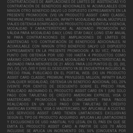
CONTRATACIONES DE AMPLIACIONES DE LÍMITES DE ASISTENCIAS Y/O
CONTRATACIÓN DE BENEFICIOS ADICIONALES; NI ACUMULABLES CON
NINGÚN OTRO BENEFICIO SALVO LO DISPUESTO EXPRESAMENTE EN LA
PRESENTE PROMOCION. (VII) UN PRODUCTO ASSIST CARD CLASSIC,
PREMIUM, PRIVILEGED, MILLION, INFINITY MODALIDAD ANUAL MÚLTIPLES
VIAJES OBTENGA BONIFICADO UN PRODUCTO CON IDÉNTICA VIGENCIA,
MODALIDAD Y CARACTERÍSTICAS AL ABONADO. PROMOCIÓN NO
VÁLIDA PARA MODALIDAD DAILY, LONG STAY DAILY, LONG STAY ANUAL
NI PARA CONTRATACIONES DE AMPLIACIONES DE LÍMITES DE
ASISTENCIAS Y/O CONTRATACIÓN DE BENEFICIOS ADICIONALES; NI
ACUMULABLE CON NINGÚN OTRO BENEFICIO SALVO LO DISPUESTO
EXPRESAMENTE EN LA PRESENTE PROMOCION. A SU VEZ, PARA EL
PUNTO (VII) OBTENGA POR USD 100 HASTA 4 PRODUCTOS COMO
MÁXIMO CON IDÉNTICA VIGENCIA, MODALIDAD Y CARACTERÍSTICAS AL
ABONADO PARA MENORES DE 21 AÑOS. PARA LOS PUNTOS (I), (II), (III),
(IV), (V), (VI), (VII) Y (VIII) EL DESCUENTO YA SE ENCUENTRA INCLUIDO AL
PRECIO FINAL PUBLICADO EN EL PORTAL WEB. (IX) UN PRODUCTO
ASSIST CARD CLASSIC, PREMIUM, PRIVILEGED, MILLION, INFINITY BAJO
CUALQUIER MODALIDAD, OBTENGA UN BENEFICIO ADICIONAL DEL 20%
(VEINTE POR CIENTO) DE DESCUENTO SOBRE EL PRECIO FINAL
PUBLICADO ABONANDO EL PRODUCTO ASSIST CARD EN 1 (UN) SOLO
PAGO CON TARJETAS DE CRÉDITO AMERICAN EXPRESS, VISA O
MASTERCARD. PROMOCIÓN VÁLIDA ÚNICAMENTE PARA PAGOS
REALIZADOS EN UN SOLO PAGO CON TARJETAS DE CRÉDITO
AMERICAN EXPRESS, VISA O MASTERCARD, NO APLICABLE A CUOTAS.
LOS SERVICIOS ASSIST CARD TIENEN LIMITACIONES EXCLUSIVAS
SEGÚN EL TIPO DE PRODUCTO ADQUIRIDO. APLICAN LAS LIMITACIONES
Y EXCLUSIONES DE USO HABITUAL Y/O LEGAL EN EL PAÍS EN QUE SE
EMITA EL PRODUCTO ASSIST CARD. A PARTIR DE LOS 70 AÑOS
INCLUSIVE SE APLICA UN INCREMENTO DEL 50% (CINCUENTA POR