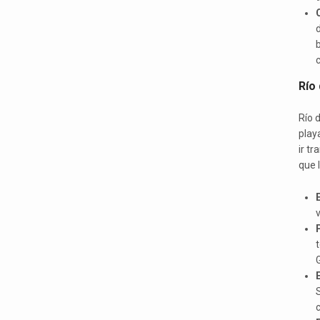
d
b
c
Río 
Río 
play
ir t
que 
v