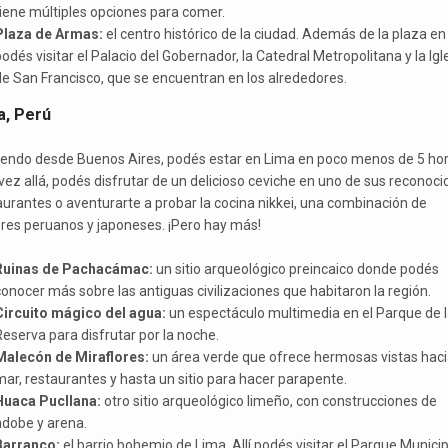
iene múltiples opciones para comer.
Plaza de Armas:
el centro histórico de la ciudad. Además de la plaza en 
odés visitar el Palacio del Gobernador, la Catedral Metropolitana y la Igl
e San Francisco, que se encuentran en los alrededores.
a, Perú
iendo desde Buenos Aires, podés estar en Lima en poco menos de 5 hor
vez allá, podés disfrutar de un delicioso ceviche en uno de sus reconoci
aurantes o aventurarte a probar la cocina nikkei, una combinación de
res peruanos y japoneses. ¡Pero hay más!
Ruinas de Pachacámac:
un sitio arqueológico preincaico donde podés
onocer más sobre las antiguas civilizaciones que habitaron la región.
Circuito mágico del agua:
un espectáculo multimedia en el Parque de l
eserva para disfrutar por la noche.
Malecón de Miraflores:
un área verde que ofrece hermosas vistas haci
ar, restaurantes y hasta un sitio para hacer parapente.
Huaca Pucllana:
otro sitio arqueológico limeño, con construcciones de
adobe y arena.
Barranco:
el barrio bohemio de Lima. Allí podés visitar el Parque Municip