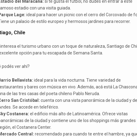
Estadio del Maracaná:
si te gusta el fútbol, no dudes en entrar a este
amoso estadio con una visita guiada.
Parque Lage:
ideal para hacer un picnic con el cerro del Corcovado de f
iene un palacio de estilo europeo y hermosos jardines para recorrer.
iago, Chile
e interesa el turismo urbano con un toque de naturaleza, Santiago de Chi
excelente opción para tu escapada de Semana Santa.
 podés ver ahí?
arrio Bellavista:
ideal para la vida nocturna. Tiene variedad de
restaurantes y bares con música en vivo. Además, acá está La Chascona
na de las tres casas del poeta chileno Pablo Neruda.
Cerro San Cristóbal:
cuenta con una vista panorámica de la ciudad y de
ndes. Se accede en teleférico.
Sky Costanera:
el edificio más alto de Latinoamérica. Ofrece vistas
panorámicas de la ciudad y contiene uno de los shoppings más grandes 
egión, el Costanera Center.
Mercado Central:
recomendado para cuando te entre el hambre, ya qu