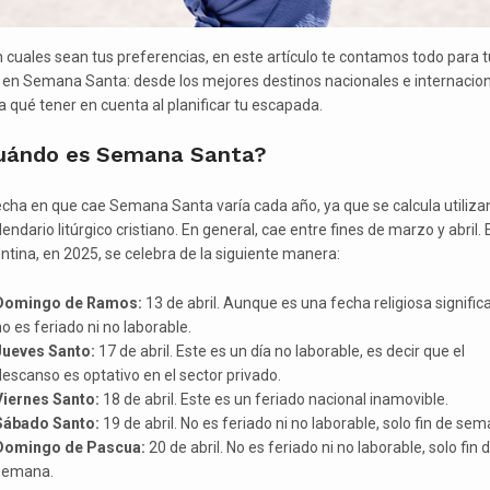
 cuales sean tus preferencias, en este artículo te contamos todo para t
e en Semana Santa: desde los mejores destinos nacionales e internacion
a qué tener en cuenta al planificar tu escapada.
uándo es Semana Santa?
echa en que cae Semana Santa varía cada año, ya que se calcula utiliz
lendario litúrgico cristiano. En general, cae entre fines de marzo y abril. 
ntina, en 2025, se celebra de la siguiente manera:
Domingo de Ramos:
13 de abril. Aunque es una fecha religiosa significa
o es feriado ni no laborable.
Jueves Santo:
17 de abril. Este es un día no laborable, es decir que el
escanso es optativo en el sector privado.
Viernes Santo:
18 de abril. Este es un feriado nacional inamovible.
Sábado Santo:
19 de abril. No es feriado ni no laborable, solo fin de sem
Domingo de Pascua:
20 de abril. No es feriado ni no laborable, solo fin 
semana.