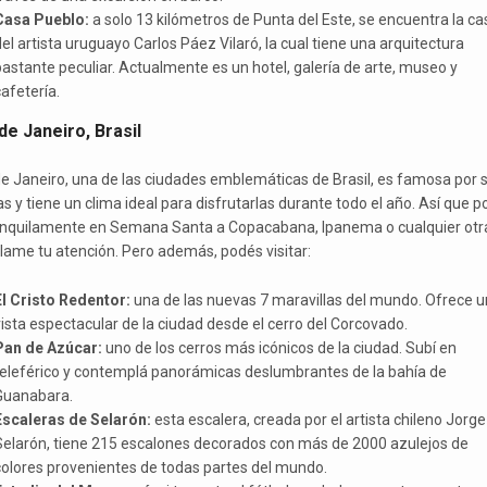
Casa Pueblo:
a solo 13 kilómetros de Punta del Este, se encuentra la ca
el artista uruguayo Carlos Páez Vilaró, la cual tiene una arquitectura
astante peculiar. Actualmente es un hotel, galería de arte, museo y
afetería.
de Janeiro, Brasil
de Janeiro, una de las ciudades emblemáticas de Brasil, es famosa por 
as y tiene un clima ideal para disfrutarlas durante todo el año. Así que 
ranquilamente en Semana Santa a Copacabana, Ipanema o cualquier otr
llame tu atención. Pero además, podés visitar:
El Cristo Redentor:
una de las nuevas 7 maravillas del mundo. Ofrece 
ista espectacular de la ciudad desde el cerro del Corcovado.
Pan de Azúcar:
uno de los cerros más icónicos de la ciudad. Subí en
teleférico y contemplá panorámicas deslumbrantes de la bahía de
Guanabara.
Escaleras de Selarón:
esta escalera, creada por el artista chileno Jorge
Selarón, tiene 215 escalones decorados con más de 2000 azulejos de
colores provenientes de todas partes del mundo.