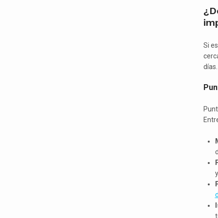
¿D
imp
Si e
cerc
días.
Pun
Punt
Entr
d
y
I
t