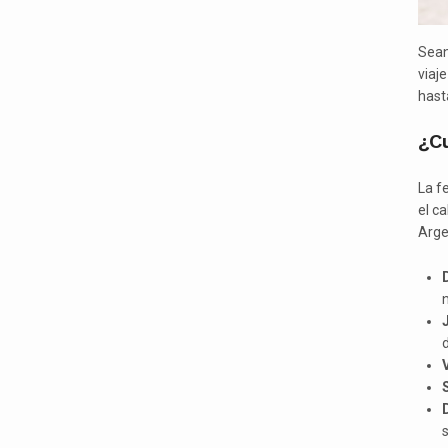
Sean
viaj
hast
¿C
La f
el ca
Arge
n
d