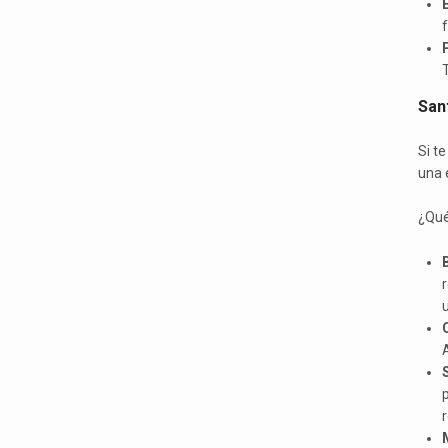
f
T
Sant
Si t
una 
¿Qué
B
u
A
r