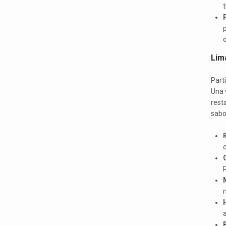
t
p
d
Lim
Part
Una 
rest
sabo
c
R
m