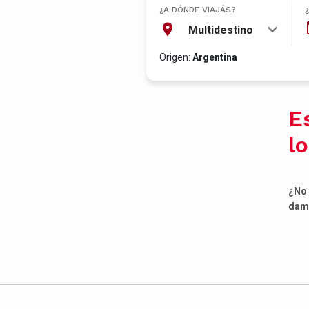
¿A DÓNDE VIAJÁS?
Multidestino
Origen:
Argentina
E
l
¿No 
damo