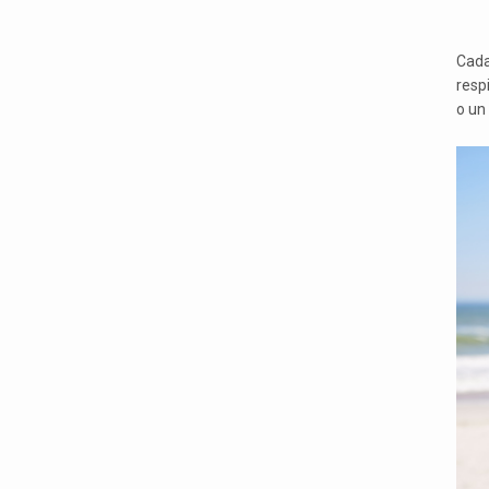
Cada
resp
o un 