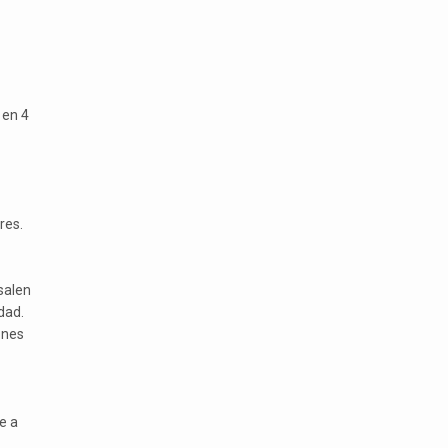
 en 4
res.
salen
dad.
ones
e a