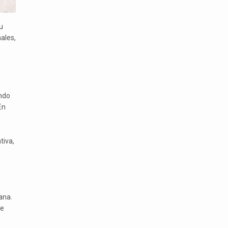
u
ales,
ando
En
tiva,
ana.
de