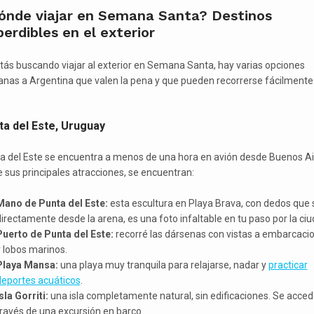
ónde viajar en Semana Santa? Destinos
erdibles en el exterior
stás buscando viajar al exterior en Semana Santa, hay varias opciones
anas a Argentina que valen la pena y que pueden recorrerse fácilmente
ta del Este, Uruguay
a del Este se encuentra a menos de una hora en avión desde Buenos Ai
e sus principales atracciones, se encuentran:
Mano de Punta del Este:
esta escultura en Playa Brava, con dedos que 
irectamente desde la arena, es una foto infaltable en tu paso por la ciu
Puerto de Punta del Este:
recorré las dársenas con vistas a embarcaci
 lobos marinos.
Playa Mansa:
una playa muy tranquila para relajarse, nadar y
practicar
deportes acuáticos
.
sla Gorriti:
una isla completamente natural, sin edificaciones. Se acced
ravés de una excursión en barco.