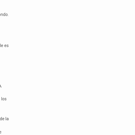
ondo.
le es
,
 los
de la
e