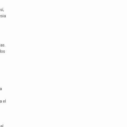
sí,
esia
as.
dos
a
a el
al