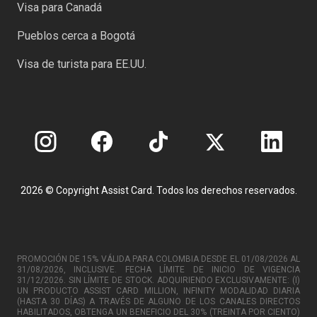
Visa para Canadá
Pueblos cerca a Bogotá
Visa de turista para EE.UU.
2026 © Copyright Assist Card. Todos los derechos reservados.
PROMOCIÓN DE 15% VÁLIDA PARA COLOMBIA DESDE EL 01/08/2026 AL
31/08/2026, INCLUSIVE. FECHA LÍMITE DE INICIO DE VIGENCIA
31/12/2026. SIN LÍMITE DE STOCK. ADQUIRIENDO EXCLUSIVAMENTE: (I)
UN PRODUCTO ASSIST CARD MILLION, INFINITY MODALIDAD DIARIA
(HASTA 30 DÍAS) A TRAVÉS DE ALGUNO DE LOS CANALES DIRECTOS
HABILITADOS, OBTENGA UN BENEFICIO DEL 30% (TREINTA POR CIENTO)