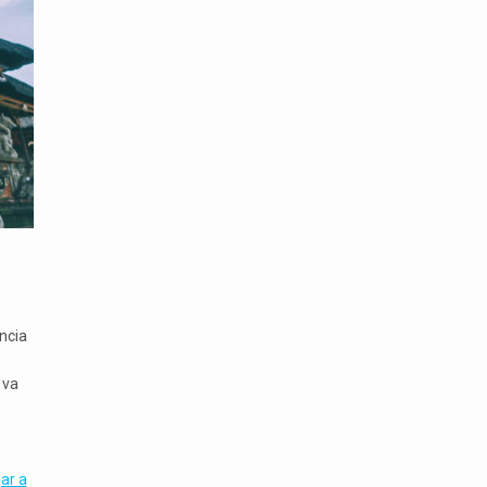
ncia
 va
jar a