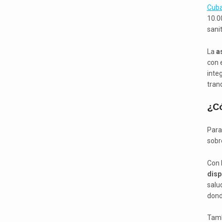
Cub
10.0
sanit
La
a
con 
inte
tranq
¿Có
Para
sobr
Con 
disp
salud
dond
Tamb