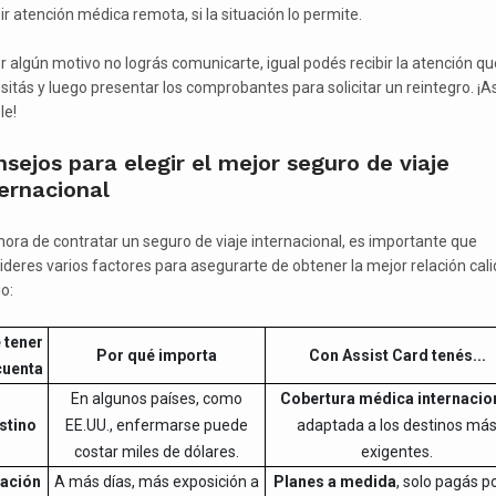
ir atención médica remota, si la situación lo permite.
or algún motivo no lográs comunicarte, igual podés recibir la atención qu
sitás y luego presentar los comprobantes para solicitar un reintegro. ¡As
le!
sejos para elegir el mejor seguro de viaje
ernacional
 hora de contratar un seguro de viaje internacional, es importante que
ideres varios factores para asegurarte de obtener la mejor relación cal
o:
 tener
Por qué importa
Con Assist Card tenés...
cuenta
En algunos países, como
Cobertura médica internacio
stino
EE.UU., enfermarse puede
adaptada a los destinos má
costar miles de dólares.
exigentes.
ación
A más días, más exposición a
Planes a medida
, solo pagás po