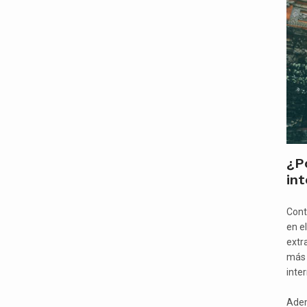
¿Po
int
Cont
en e
extr
más 
inter
Adem