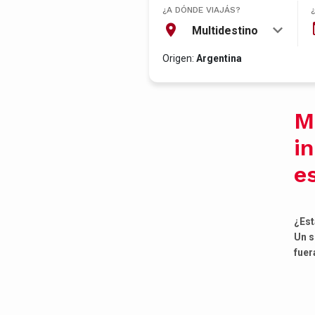
¿A DÓNDE VIAJÁS?
Multidestino
Origen:
Argentina
M
in
e
¿Est
Un s
fuer