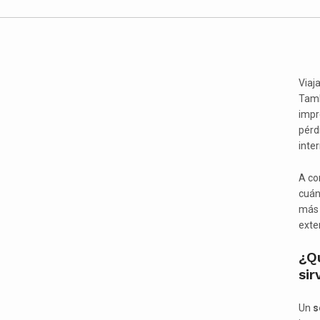
Viaj
Tamb
impr
pérd
inte
A co
cuán
más 
exter
¿Qu
sir
Un
s