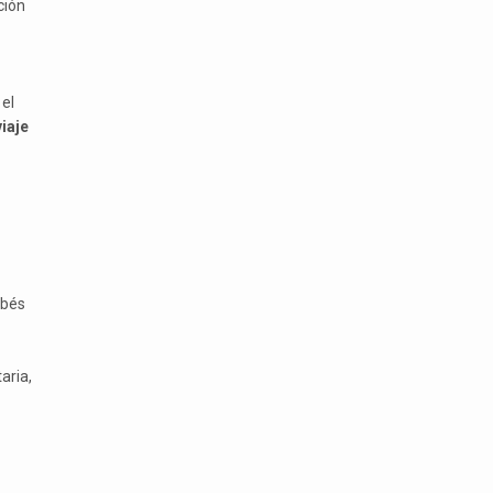
ción
el
iaje
ebés
aria,