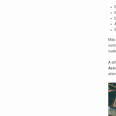
A
R
Más 
cont
cual
A di
Assi
aten