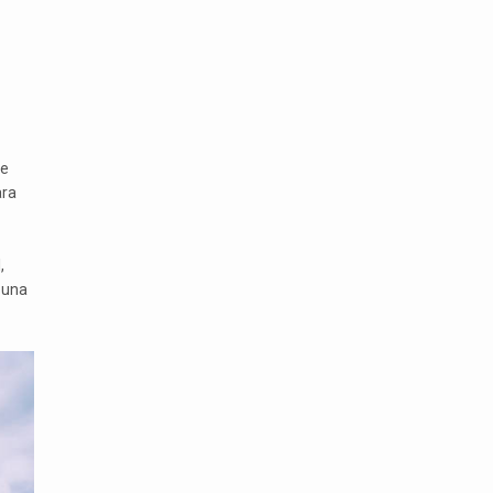
de
ara
,
 una