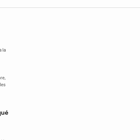
 la
re,
les
qué