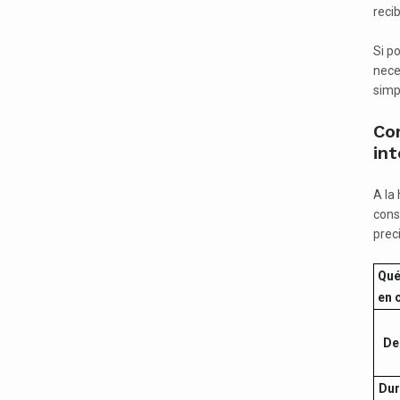
recib
Si p
nece
simp
Con
int
A la
cons
preci
Qué
en 
De
Dur