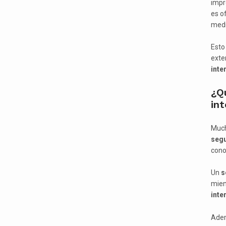
impr
es o
medi
Esto
exte
inte
¿Q
int
Much
segu
cono
Un
s
mien
inte
Adem