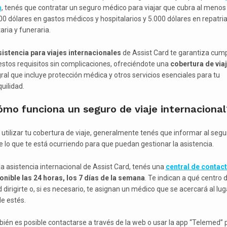
a
, tenés que contratar un seguro médico para viajar que cubra al menos
00 dólares en gastos médicos y hospitalarios y 5.000 dólares en repatri
aria y funeraria.
sistencia para viajes internacionales
de Assist Card te garantiza cump
estos requisitos sin complicaciones, ofreciéndote una
cobertura de via
gral que incluye protección médica y otros servicios esenciales para tu
uilidad.
mo funciona un seguro de viaje internacional
 utilizar tu cobertura de viaje, generalmente tenés que informar al segu
e lo que te está ocurriendo para que puedan gestionar la asistencia.
la asistencia internacional de Assist Card, tenés una
central de contac
onible las 24 horas, los 7 días de la semana
. Te indican a qué centro 
 dirigirte o, si es necesario, te asignan un médico que se acercará al lug
e estés.
ién es posible contactarse a través de la web o usar la app “Telemed” 