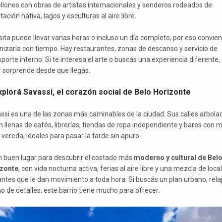
llones con obras de artistas internacionales y senderos rodeados de
ación nativa, lagos y esculturas al aire libre.
isita puede llevar varias horas o incluso un día completo, por eso convie
nizarla con tiempo. Hay restaurantes, zonas de descanso y servicio de
porte interno. Si te interesa el arte o buscás una experiencia diferente,
r sorprende desde que llegás.
xplorá Savassi, el corazón social de Belo Horizonte
ssi es una de las zonas más caminables de la ciudad. Sus calles arbola
n llenas de cafés, librerías, tiendas de ropa independiente y bares con 
 vereda, ideales para pasar la tarde sin apuro.
n buen lugar para descubrir el costado más
moderno y cultural de Bel
zonte
, con vida nocturna activa, ferias al aire libre y una mezcla de loca
tantes que le dan movimiento a toda hora. Si buscás un plan urbano, rela
no de detalles, este barrio tiene mucho para ofrecer.