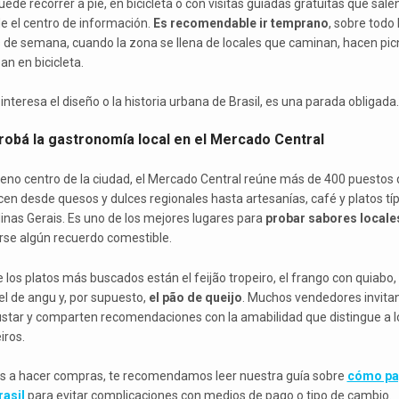
ede recorrer a pie, en bicicleta o con visitas guiadas gratuitas que sale
e el centro de información.
Es recomendable ir temprano
, sobre todo 
s de semana, cuando la zona se llena de locales que caminan, hacen picn
an en bicicleta.
 interesa el diseño o la historia urbana de Brasil, es una parada obligada.
Probá la gastronomía local en el Mercado Central
leno centro de la ciudad, el Mercado Central reúne más de 400 puestos
cen desde quesos y dulces regionales hasta artesanías, café y platos tí
inas Gerais. Es uno de los mejores lugares para
probar sabores locale
arse algún recuerdo comestible.
e los platos más buscados están el feijão tropeiro, el frango con quiabo, 
el de angu y, por supuesto,
el pão de queijo
. Muchos vendedores invita
star y comparten recomendaciones con la amabilidad que distingue a l
iros.
as a hacer compras, te recomendamos leer nuestra guía sobre
cómo pa
rasil
para evitar complicaciones con medios de pago o tipo de cambio.