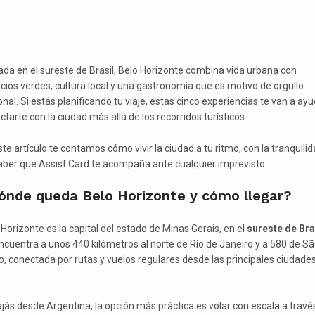
ada en el sureste de Brasil, Belo Horizonte combina vida urbana con
cios verdes, cultura local y una gastronomía que es motivo de orgullo
nal. Si estás planificando tu viaje, estas cinco experiencias te van a ayu
tarte con la ciudad más allá de los recorridos turísticos.
te artículo te contamos cómo vivir la ciudad a tu ritmo, con la tranquili
aber que Assist Card te acompaña ante cualquier imprevisto.
ónde queda Belo Horizonte y cómo llegar?
 Horizonte es la capital del estado de Minas Gerais, en el
sureste de Bra
ncuentra a unos 440 kilómetros al norte de Río de Janeiro y a 580 de S
o, conectada por rutas y vuelos regulares desde las principales ciudades
iajás desde Argentina, la opción más práctica es volar con escala a travé