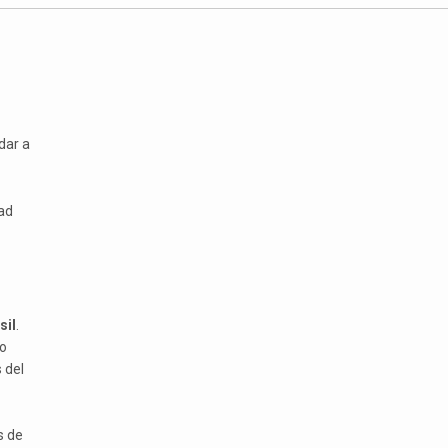
dar a
dad
sil
.
ão
 del
s de