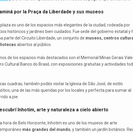
Caminá por la Praça da Liberdade y sus museos
 plaza es uno de los espacios más elegantes de la ciudad, rodeada por
cios históricos y jardines bien cuidados. Fue sede del gobierno estatal y 
a parte del Circuito Liberdade, un conjunto de
museos, centros cultur
bliotecas
abiertos al público.
nos de los espacios más destacados son el Memorial Minas Gerais Vale 
ro Cultural Banco do Brasil, con exposiciones gratuitas y actividades tod
cas cuadras, también podés visitar la Iglesia de São José, de estilo
ótico, una de las más queridas por los locales y perfecta para sumar al
rido a pie.
escubrí Inhotim, arte y naturaleza a cielo abierto
a hora de Belo Horizonte, Inhotim es uno de los museos de arte
temporáneo
más grandes del mundo
, y también un jardín botánico. R