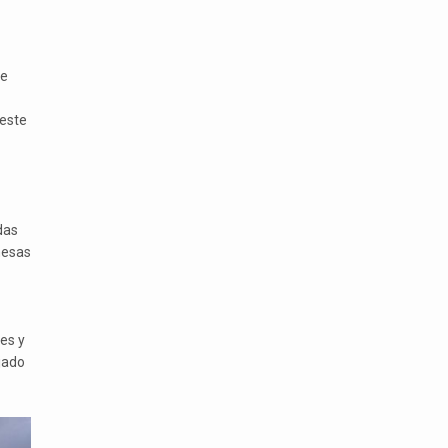
ne
 este
das
mesas
o
les y
jado