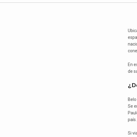
Ubic
espa
nacio
conec
En es
de s
¿D
Belo
Se e
Paul
país.
Si v