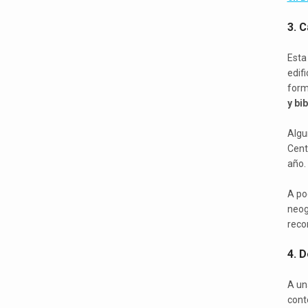
3. 
Esta
edifi
form
y bi
Algu
Cent
año.
A po
neog
recor
4. D
A un
con