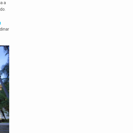
ca a
do.
a
dinar