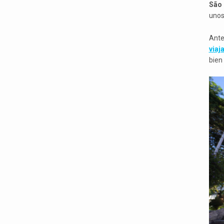
São 
unos
Ante
viaja
bien