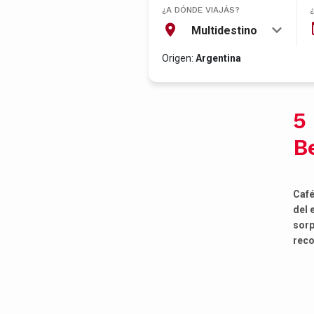
¿A DÓNDE VIAJÁS?
Multidestino
Origen:
Argentina
5
B
Café
del 
sorp
reco