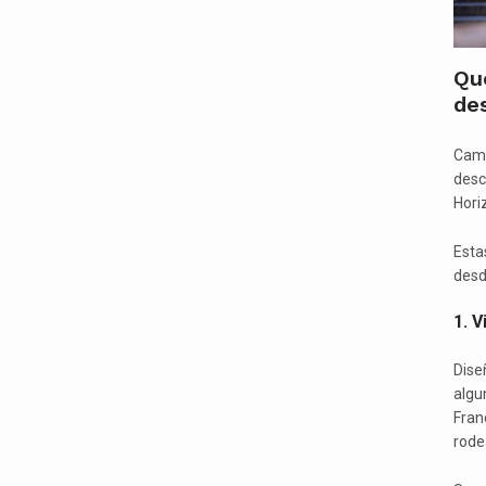
Qué
des
Cami
desc
Hori
Esta
desd
1. V
Dise
algu
Franc
rode