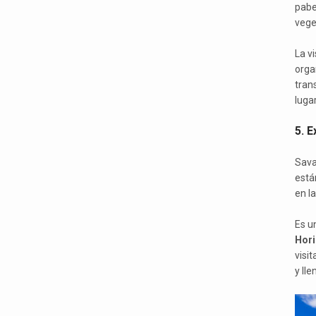
pabe
veget
La v
orga
trans
luga
5. E
Sava
está
en la
Es u
Hori
visi
y lle