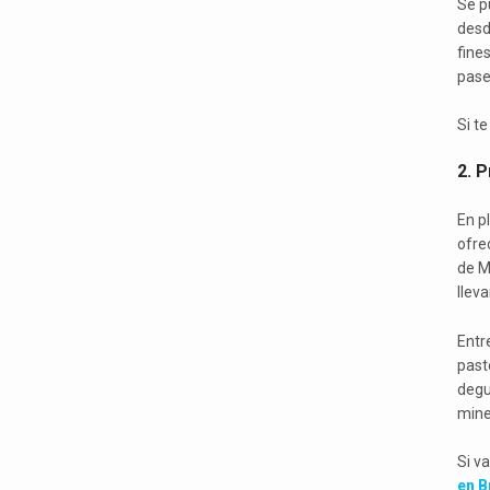
Se pu
desd
fine
pase
Si te
2. 
En p
ofre
de M
llev
Entr
past
degu
mine
Si v
en B