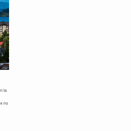
n la
ue no