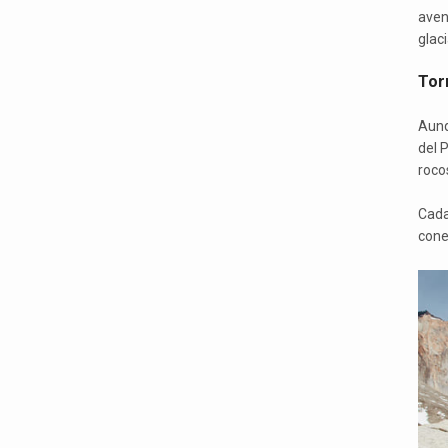
aven
glac
Torr
Aunq
del 
roco
Cada
conec