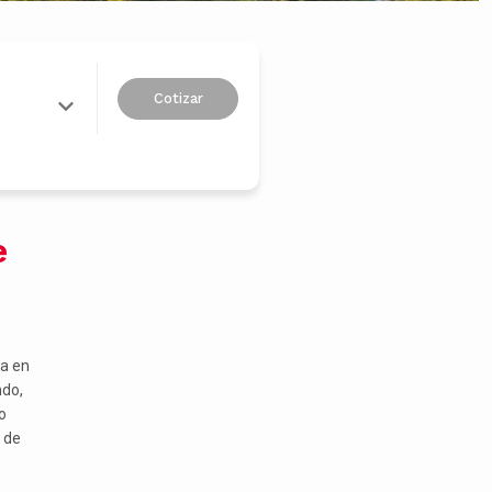
Cotizar
e
ta en
ndo,
o
 de