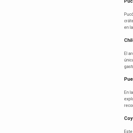
Puc
Pucó
cráte
en la
Chil
El ar
única
gast
Puer
En l
expl
reco
Coyh
Este