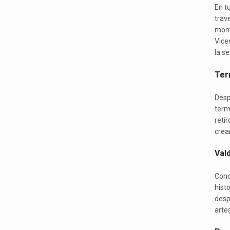
En tu
trav
mont
Vice
la s
Term
Desp
term
reti
crea
Vald
Cono
histo
desp
arte