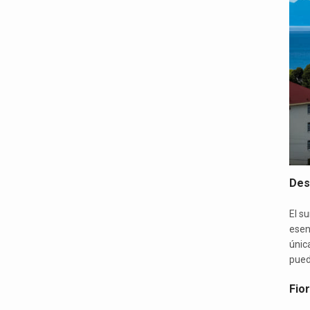
Dest
El s
esen
únic
pued
Fio