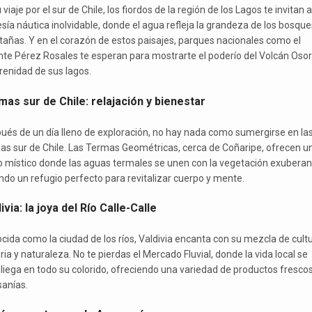
 viaje por el sur de Chile, los fiordos de la región de los Lagos te invitan 
esía náutica inolvidable, donde el agua refleja la grandeza de los bosque
añas. Y en el corazón de estos paisajes, parques nacionales como el
nte Pérez Rosales te esperan para mostrarte el poderío del Volcán Osor
erenidad de sus lagos.
as sur de Chile: relajación y bienestar
ués de un día lleno de exploración, no hay nada como sumergirse en la
as sur de Chile. Las Termas Geométricas, cerca de Coñaripe, ofrecen u
ro místico donde las aguas termales se unen con la vegetación exuberan
ndo un refugio perfecto para revitalizar cuerpo y mente.
ivia: la joya del Río Calle-Calle
cida como la ciudad de los ríos, Valdivia encanta con su mezcla de cultu
ria y naturaleza. No te pierdas el Mercado Fluvial, donde la vida local se
liega en todo su colorido, ofreciendo una variedad de productos frescos
sanías.