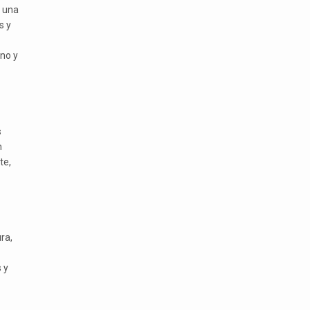
a una
s y
no y
s
n
te,
ra,
 y