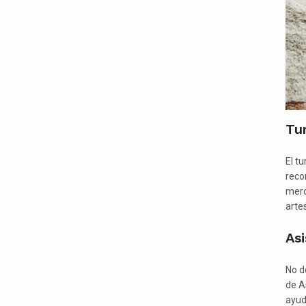
Tur
El t
reco
merc
arte
Asi
No d
de A
ayud