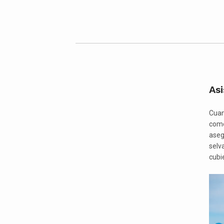
Asi
Cuan
como
aseg
selv
cubi