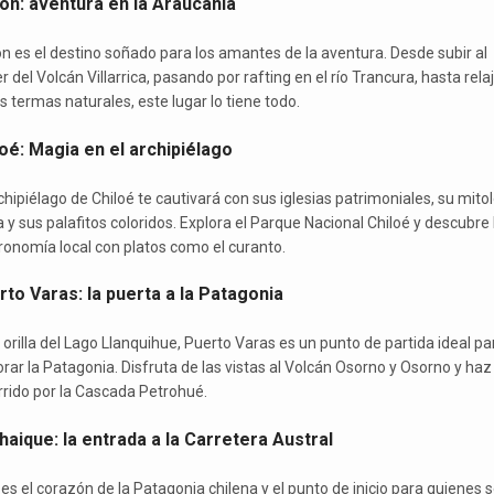
ón: aventura en la Araucanía
n es el destino soñado para los amantes de la aventura. Desde subir al
r del Volcán Villarrica, pasando por rafting en el río Trancura, hasta rela
s termas naturales, este lugar lo tiene todo.
oé: Magia en el archipiélago
chipiélago de Chiloé te cautivará con sus iglesias patrimoniales, su mito
 y sus palafitos coloridos. Explora el Parque Nacional Chiloé y descubre 
ronomía local con platos como el curanto.
to Varas: la puerta a la Patagonia
a orilla del Lago Llanquihue, Puerto Varas es un punto de partida ideal pa
orar la Patagonia. Disfruta de las vistas al Volcán Osorno y Osorno y haz
rrido por la Cascada Petrohué.
aique: la entrada a la Carretera Austral
 es el corazón de la Patagonia chilena y el punto de inicio para quienes 