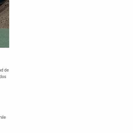
ad de
idos
hile