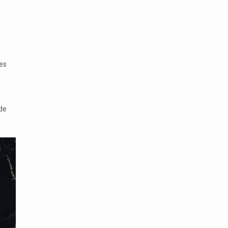
es
de