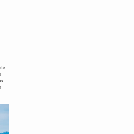
nte
e
as
s