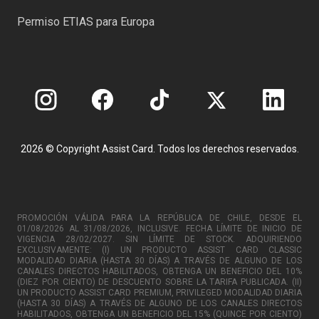
Permiso ETIAS para Europa
2026 © Copyright Assist Card. Todos los derechos reservados.
PROMOCIÓN VÁLIDA PARA LA REPÚBLICA DE CHILE, DESDE EL
01/08/2026 AL 31/08/2026, INCLUSIVE. FECHA LÍMITE DE INICIO DE
VIGENCIA 28/02/2027. SIN LÍMITE DE STOCK. ADQUIRIENDO
EXCLUSIVAMENTE: (I) UN PRODUCTO ASSIST CARD CLASSIC
MODALIDAD DIARIA (HASTA 30 DÍAS) A TRAVÉS DE ALGUNO DE LOS
CANALES DIRECTOS HABILITADOS, OBTENGA UN BENEFICIO DEL 10%
(DIEZ POR CIENTO) DE DESCUENTO SOBRE LA TARIFA PUBLICADA. (II)
UN PRODUCTO ASSIST CARD PREMIUM, PRIVILEGED MODALIDAD DIARIA
(HASTA 30 DÍAS) A TRAVÉS DE ALGUNO DE LOS CANALES DIRECTOS
HABILITADOS, OBTENGA UN BENEFICIO DEL 15% (QUINCE POR CIENTO)