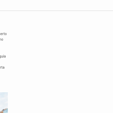
ierto
mo
guía
rta