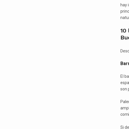
hay 
prin
natu
10 
Bu
Desc
Bar
El b
espa
son p
Pale
ampl
comi
Si d