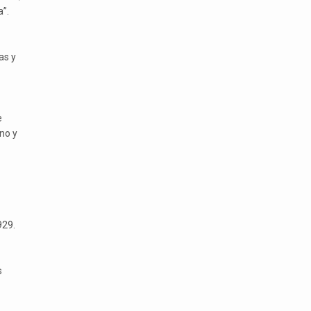
”.
as y
e
no y
929.
s