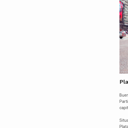
Pla
Buen
Part
capi
Situa
Plat