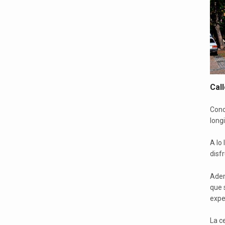
Cal
Cono
long
A lo 
disf
Adem
que 
expe
La c