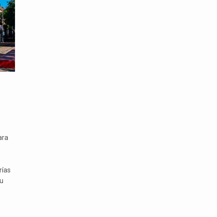
ara
rías
u