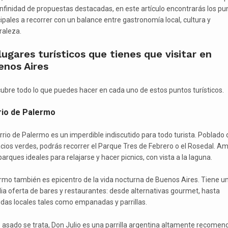
infinidad de propuestas destacadas, en este artículo encontrarás los pu
cipales a recorrer con un balance entre gastronomía local, cultura y
raleza.
lugares turísticos que tienes que visitar en
enos Aires
ubre todo lo que puedes hacer en cada uno de estos puntos turísticos.
rio de Palermo
arrio de Palermo es un imperdible indiscutido para todo turista. Poblado 
cios verdes, podrás recorrer el Parque Tres de Febrero o el Rosedal. A
arques ideales para relajarse y hacer picnics, con vista a la laguna.
rmo también es epicentro de la vida nocturna de Buenos Aires. Tiene u
ia oferta de bares y restaurantes: desde alternativas gourmet, hasta
das locales tales como empanadas y parrillas.
e asado se trata, Don Julio es una parrilla argentina altamente recomen