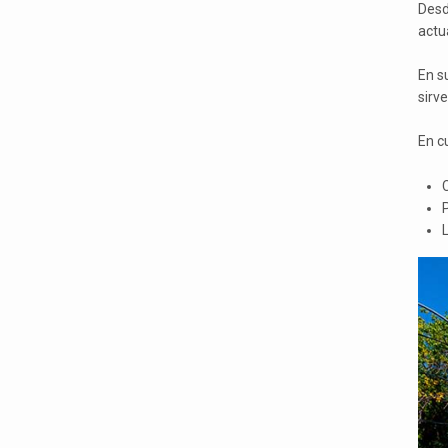
Desd
actu
En su
sirve
En c
C
L