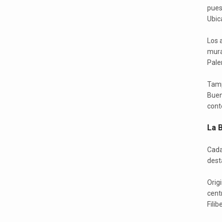
pues
Ubic
Los 
mura
Pale
Tamp
Buen
cont
La B
Cada
dest
Orig
cent
Fili