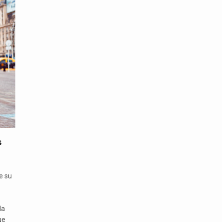
s
e su
la
ue