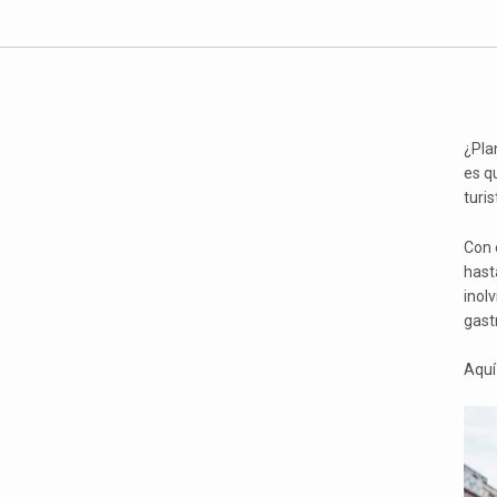
¿Pla
es q
turis
Con 
hasta
inol
gast
Aquí