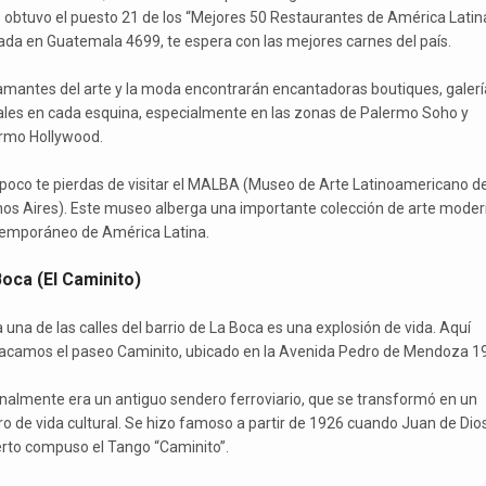
 obtuvo el puesto 21 de los “Mejores 50 Restaurantes de América Latina
ada en Guatemala 4699, te espera con las mejores carnes del país.
amantes del arte y la moda encontrarán encantadoras boutiques, galerí
les en cada esquina, especialmente en las zonas de Palermo Soho y
rmo Hollywood.
oco te pierdas de visitar el MALBA (Museo de Arte Latinoamericano d
os Aires). Este museo alberga una importante colección de arte moder
emporáneo de América Latina.
oca (El Caminito)
 una de las calles del barrio de La Boca es una explosión de vida. Aquí
acamos el paseo Caminito, ubicado en la Avenida Pedro de Mendoza 1
inalmente era un antiguo sendero ferroviario, que se transformó en un
ro de vida cultural. Se hizo famoso a partir de 1926 cuando Juan de Dio
berto compuso el Tango “Caminito”.