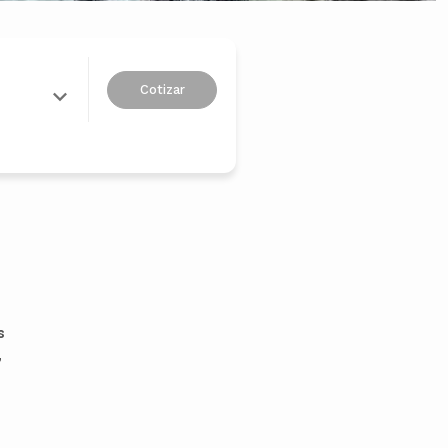
Cotizar
s
,