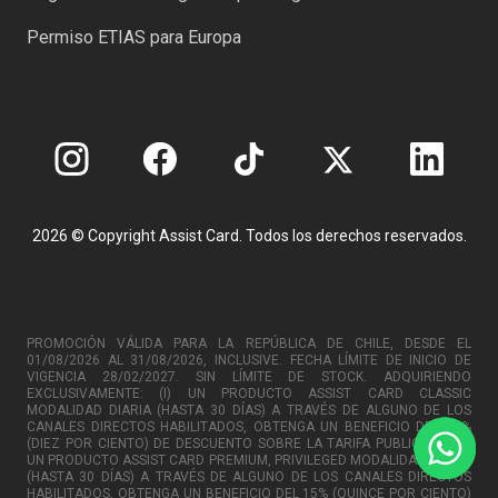
Permiso ETIAS para Europa
2026 © Copyright Assist Card. Todos los derechos reservados.
PROMOCIÓN VÁLIDA PARA LA REPÚBLICA DE CHILE, DESDE EL
01/08/2026 AL 31/08/2026, INCLUSIVE. FECHA LÍMITE DE INICIO DE
VIGENCIA 28/02/2027. SIN LÍMITE DE STOCK. ADQUIRIENDO
EXCLUSIVAMENTE: (I) UN PRODUCTO ASSIST CARD CLASSIC
MODALIDAD DIARIA (HASTA 30 DÍAS) A TRAVÉS DE ALGUNO DE LOS
CANALES DIRECTOS HABILITADOS, OBTENGA UN BENEFICIO DEL 10%
(DIEZ POR CIENTO) DE DESCUENTO SOBRE LA TARIFA PUBLICADA. (II)
UN PRODUCTO ASSIST CARD PREMIUM, PRIVILEGED MODALIDAD DIARIA
(HASTA 30 DÍAS) A TRAVÉS DE ALGUNO DE LOS CANALES DIRECTOS
HABILITADOS, OBTENGA UN BENEFICIO DEL 15% (QUINCE POR CIENTO)