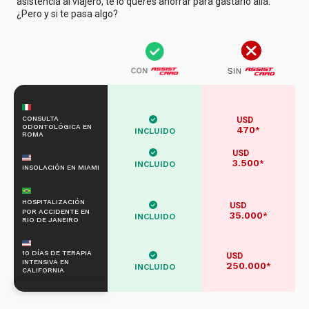
asistencia al viajero, te lo querés ahorrar para gastarlo allá.
¿Pero y si te pasa algo?
CONSULTA
USD
ODONTOLÓGICA EN
470
*
INCLUIDO
ROMA
USD
3.500
*
INCLUIDO
INSOLACIÓN EN MIAMI
HOSPITALIZACIÓN
USD
POR ACCIDENTE EN
35.000
*
INCLUIDO
RIO DE JANEIRO
10 DÍAS DE TERAPIA
USD
INTENSIVA EN
250.000
*
INCLUIDO
CALIFORNIA