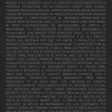
NINGÚN OTRO BENEFICIO SALVO LO DISPUESTO EXPRESAMENTE EN LA
PRESENTE PROMOCION. (VII) UN PRODUCTO ASSIST CARD CLASSIC,
PREMIUM, PRIVILEGED, MILLION, INFINITY MODALIDAD ANUAL MÚLTIPLES
VIAJES OBTENGA BONIFICADO UN PRODUCTO CON IDÉNTICA VIGENCIA,
MODALIDAD Y CARACTERÍSTICAS AL ABONADO. PROMOCIÓN NO
VÁLIDA PARA MODALIDAD DAILY, LONG STAY DAILY, LONG STAY ANUAL
NI PARA CONTRATACIONES DE AMPLIACIONES DE LÍMITES DE
ASISTENCIAS Y/O CONTRATACIÓN DE BENEFICIOS ADICIONALES; NI
ACUMULABLE CON NINGÚN OTRO BENEFICIO SALVO LO DISPUESTO
EXPRESAMENTE EN LA PRESENTE PROMOCION. A SU VEZ, PARA EL
PUNTO (VII) OBTENGA POR USD 100 HASTA 4 PRODUCTOS COMO
MÁXIMO CON IDÉNTICA VIGENCIA, MODALIDAD Y CARACTERÍSTICAS AL
ABONADO PARA MENORES DE 21 AÑOS. PARA LOS PUNTOS (I), (II), (III),
(IV), (V), (VI), (VII) Y (VIII) EL DESCUENTO YA SE ENCUENTRA INCLUIDO AL
PRECIO FINAL PUBLICADO EN EL PORTAL WEB. (IX) UN PRODUCTO
ASSIST CARD CLASSIC, PREMIUM, PRIVILEGED, MILLION, INFINITY BAJO
CUALQUIER MODALIDAD, OBTENGA UN BENEFICIO ADICIONAL DEL 20%
(VEINTE POR CIENTO) DE DESCUENTO SOBRE EL PRECIO FINAL
PUBLICADO ABONANDO EL PRODUCTO ASSIST CARD EN 1 (UN) SOLO
PAGO CON TARJETAS DE CRÉDITO AMERICAN EXPRESS, VISA O
MASTERCARD. PROMOCIÓN VÁLIDA ÚNICAMENTE PARA PAGOS
REALIZADOS EN UN SOLO PAGO CON TARJETAS DE CRÉDITO
AMERICAN EXPRESS, VISA O MASTERCARD, NO APLICABLE A CUOTAS.
LOS SERVICIOS ASSIST CARD TIENEN LIMITACIONES EXCLUSIVAS
SEGÚN EL TIPO DE PRODUCTO ADQUIRIDO. APLICAN LAS LIMITACIONES
Y EXCLUSIONES DE USO HABITUAL Y/O LEGAL EN EL PAÍS EN QUE SE
EMITA EL PRODUCTO ASSIST CARD. A PARTIR DE LOS 70 AÑOS
INCLUSIVE SE APLICA UN INCREMENTO DEL 50% (CINCUENTA POR
CIENTO) SOBRE LAS TARIFAS Y A PARTIR DE LOS 75 AÑOS INCLUSIVE SE
APLICA UN INCREMENTO DEL 100% (CIEN POR CIENTO). LOS SERVICIOS