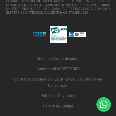
SEGUROS, SINO QUE ACTÚA EN CALIDAD DE TOMADORA EN BENEFICIO
DE SUS CLIENTES. ASSIST CARD ARGENTINA S.A. DE SERVICIOS, ARIAS
Nº 3751°, PISO 10, CP 1430, CABA. CUIT 33-54799242-9. DOMICILIO
ELECTRONICO: ATENCIONALCLIENTE@ASSISTCARD.COM
Botón de Arrepentimiento
Cancelar mi ASSIST CARD
Contratos de Adhesión - Ley N° 24.240 de Defensa del
Consumidor
Política de Privacidad
Política de Calidad