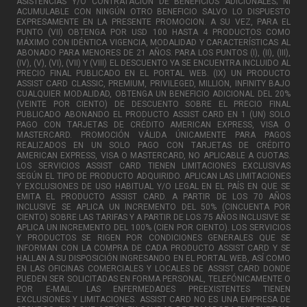
ASISTENCIAS Y/O CONTRATACIÓN DE BENEFICIOS ADICIONALES; NI
ACUMULABLE CON NINGÚN OTRO BENEFICIO SALVO LO DISPUESTO
EXPRESAMENTE EN LA PRESENTE PROMOCION. A SU VEZ, PARA EL
PUNTO (VII) OBTENGA POR USD 100 HASTA 4 PRODUCTOS COMO
MÁXIMO CON IDÉNTICA VIGENCIA, MODALIDAD Y CARACTERÍSTICAS AL
ABONADO PARA MENORES DE 21 AÑOS. PARA LOS PUNTOS (I), (II), (III),
(IV), (V), (VI), (VII) Y (VIII) EL DESCUENTO YA SE ENCUENTRA INCLUIDO AL
PRECIO FINAL PUBLICADO EN EL PORTAL WEB. (IX) UN PRODUCTO
ASSIST CARD CLASSIC, PREMIUM, PRIVILEGED, MILLION, INFINITY BAJO
CUALQUIER MODALIDAD, OBTENGA UN BENEFICIO ADICIONAL DEL 20%
(VEINTE POR CIENTO) DE DESCUENTO SOBRE EL PRECIO FINAL
PUBLICADO ABONANDO EL PRODUCTO ASSIST CARD EN 1 (UN) SOLO
PAGO CON TARJETAS DE CRÉDITO AMERICAN EXPRESS, VISA O
MASTERCARD. PROMOCIÓN VÁLIDA ÚNICAMENTE PARA PAGOS
REALIZADOS EN UN SOLO PAGO CON TARJETAS DE CRÉDITO
AMERICAN EXPRESS, VISA O MASTERCARD, NO APLICABLE A CUOTAS.
LOS SERVICIOS ASSIST CARD TIENEN LIMITACIONES EXCLUSIVAS
SEGÚN EL TIPO DE PRODUCTO ADQUIRIDO. APLICAN LAS LIMITACIONES
Y EXCLUSIONES DE USO HABITUAL Y/O LEGAL EN EL PAÍS EN QUE SE
EMITA EL PRODUCTO ASSIST CARD. A PARTIR DE LOS 70 AÑOS
INCLUSIVE SE APLICA UN INCREMENTO DEL 50% (CINCUENTA POR
CIENTO) SOBRE LAS TARIFAS Y A PARTIR DE LOS 75 AÑOS INCLUSIVE SE
APLICA UN INCREMENTO DEL 100% (CIEN POR CIENTO). LOS SERVICIOS
Y PRODUCTOS SE RIGEN POR CONDICIONES GENERALES QUE SE
INFORMAN CON LA COMPRA DE CADA PRODUCTO ASSIST CARD Y SE
HALLAN A SU DISPOSICIÓN INGRESANDO EN EL PORTAL WEB, ASÍ COMO
EN LAS OFICINAS COMERCIALES Y LOCALES DE ASSIST CARD DONDE
PUEDEN SER SOLICITADAS EN FORMA PERSONAL, TELEFÓNICAMENTE O
POR E-MAIL. LAS ENFERMEDADES PREEXISTENTES TIENEN
EXCLUSIONES Y LIMITACIONES. ASSIST CARD NO ES UNA EMPRESA DE