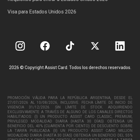
Visa para Estados Unidos 2026
2026 © Copyright Assist Card. Todos los derechos reservados.
PROMOCIÓN VÁLIDA PARA LA REPÚBLICA ARGENTINA, DESDE EL
27/07/2026 AL 10/08/2026, INCLUSIVE. FECHA LÍMITE DE INICIO DE
VIGENCIA 31/12/2026. SIN LÍMITE DE STOCK. ADQUIRIENDO
EXCLUSIVAMENTE A TRAVÉS DE ALGUNO DE LOS CANALES DIRECTOS
HABILITADOS: (I) UN PRODUCTO ASSIST CARD CLASSIC, PREMIUM,
PRIVILEGED MODALIDAD DIARIA (HASTA 30 DÍAS) OBTENGA UN
BENEFICIO DEL 40% (CUARENTA POR CIENTO) DE DESCUENTO SOBRE
LA TARIFA PUBLICADA. (II) UN PRODUCTO ASSIST CARD MILLION
MODALIDAD DIARIA (HASTA 30 DÍAS) OBTENGA UN BENEFICIO DEL 55%
(CINCUENTA Y CINCO POR CIENTO) DE DESCUENTO SOBRE LA TARIFA