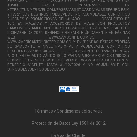
RAPPICARD. ................... DESCUENTO DE ESIM DE 35% VÁLIDO CON
TUSIM TRAVEL COMPRANDO EN
HTTPS://TUSIMTRAVEL.COM/PAGES/ASSIST-CARD-VIAJAS-SEGURO-ESIM
Y PARA LOS DESTINOS PUBLICADOS. NO ACUMULABLE CON OTROS
CUPONES O PROMOCIONES DEL ALIADO. ................... DESCUENTO DE
10% EN MALETAS Y ACCESORIOS DE VIAJE CON PRODUCTOS
SAMSONITE Y AMERICAN TOURISTER VÁLIDO DEL 27 DE ABRIL AL 31 DE
DICIEMBRE DE 2026. BENEFICIO REDIMIBLE ÚNICAMENTE EN PÁGINAS
WEB WWW.SAMSONITE.COM.CO Y
WWW.AMERICANTOURISTER.COM.CO Y EN TIENDAS FÍSICAS PROPIAS
DE SAMSONITE A NIVEL NACIONAL Y ACUMULABLE CON OTROS
DESCUENTOS PUBLICADOS. ................... DESCUENTO DE 15% EN RENTA Y
ALQUILER DE AUTO VÁLIDO SOLO PARA VIAJES A ESTADOS UNIDOS Y
REDIMIBLE EN SITIO WEB DEL ALIADO WWW.RENTASDEAUTO.COM.
BENEFICIO VIGENTE HASTA 31/12/2026 Y NO ACUMULABLE CON
OTROS DESCUENTOS DEL ALIADO.
Términos y Condiciones del servicio
Protección de Datos Ley 1581 de 2012
La Voz del Cliente