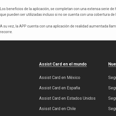
Los beneficios de la aplicación, se completan con una extensa serie de 
que pueden ser utilizadas incluso si no se cuenta con una cobertura de
A su vez, la APP cuenta con una aplicación de realidad aumentada ll
recorre.
Assist Card en el mundo
Nue
Assist Card en México
Segu
Assist Card en España
Segu
Assist Card en Estados Unidos
Segu
Asisst Card en Chile
Segu