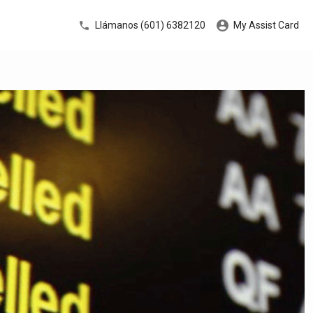
Llámanos (601) 6382120
My Assist Card