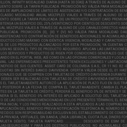
ILLION, INFINITY MODALIDAD DIARIA (HASTA 30 DÍAS) A TRAVÉS DE ALGUNO D
CUENTO SOBRE LA TARIFA PUBLICADA. PROMOCIÓN NO VÁLIDA PARA MODALIDAD
NES DE AMPLIACIONES DE LÍMITES DE ASISTENCIAS Y/O CONTRATACIÓN DE BEN
D CLASSIC MODALIDAD ANUAL MÚLTIPLES VIAJES A TRAVÉS DE ALGUNO DE 
UENTO SOBRE LA TARIFA PUBLICADA. (III) UN PRODUCTO ASSIST CARD PREMIU
BTENGA UN BENEFICIO DEL 25% (VEINTICINCO POR CIENTO) DE DESCUENTO SOBR
ANUAL MÚLTIPLES VIAJES A TRAVÉS DE ALGUNO DE LOS CANALES DIRECTOS HABI
BLICADA. PROMOCIÓN (II), (III) Y (IV) NO VÁLIDA PARA MODALIDAD DAI
ASISTENCIAS Y/O CONTRATACIÓN DE BENEFICIOS ADICIONALES; NI ACUMULABLE
A 4 PRODUCTOS COMO MÁXIMO CON IDÉNTICA VIGENCIA, MODALIDAD Y CARACTERÍ
WEB DE LOS PRODUCTOS ALCANZADOS POR ESTA PROMOCIÓN, YA CUENTAN C
LUSIVAS SEGÚN EL TIPO DE PRODUCTO ADQUIRIDO. APLICAN LAS LIMITACIONES
D, LOS SERVICIOS Y PRODUCTOS SE RIGEN POR CONDICIONES GENERALES QU
ESANDO EN EL PORTAL WEB, ASÍ COMO EN LAS OFICINAS COMERCIALES Y LOCAL
AIL. LAS ENFERMEDADES PREEXISTENTES TIENEN EXCLUSIONES Y LIMITACION
FICIO DE SUS CLIENTES. ASSIST CARD DE COLOMBIA S.A.S., CR 11 NO. 82 -0
...... CUOTAS SIN INTERÉS BANCO DAVIVIENDA: OFERTA VÁLIDA DESDE EL 01 
IONALES QUE SE COMPREN CON TARJETAS DE CRÉDITO DAVIVIENDA DURANTE L
 DEBEN SER REALIZADAS CON TARJETAS DE CRÉDITO DAVIVIENDA EMITIDAS EN
S EL TARJETAHABIENTE AUTORIZÓ LA APLICACIÓN DE PLAZO FIJO EN SUS TR
 POSTERIOR A LA FECHA DE COMPRA EL TARJETAHABIENTE CAMBIA EL PLA
ES EN LA TARJETA DE CRÉDITO, PERDERÁ EL BENEFICIO 0% DE INTERÉS Y SE 
ANERA SI EL BENEFICIO 0% INTERÉS ES APLICADO A SOLICITUD DEL TARJE
O DE LAS CONDICIONES MENCIONADAS EN LOS PRESENTES TÉRMINOS, EL BENE
MPRA INICIAL Y LOS PAGOS REALIZADOS A ESTA APLICADOS A LAS COMPRAS 
E APLICACIÓN DEL BENEFICIO PREVIA NOTIFICACIÓN TELEFÓNICA AL NÚMERO 
FRECIDOS SON RESPONSABILIDAD EXCLUSIVA DEL ESTABLECIMIENTO DE COMERC
PRIVADA, VIRTUALES, SIN BANDA, LÍNEA LIBRANZA, CUOTA FIJA, DINERS F
JETA DÉBITO, TARJETA RAPPICARD. ................... DESCUENTO DE ES
VIAJAS-SEGURO-ESIM Y PARA LOS DESTINOS PUBLICADOS. NO ACUMULABLE 