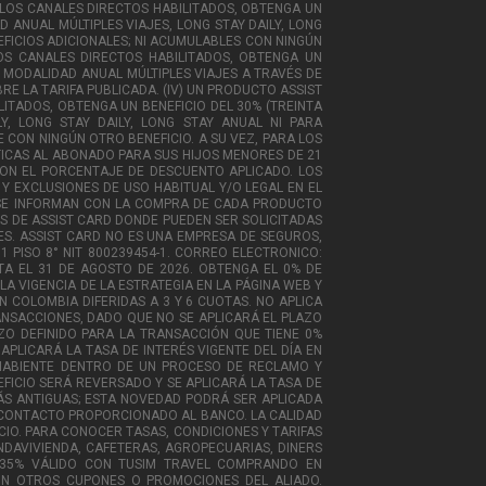
E LOS CANALES DIRECTOS HABILITADOS, OBTENGA UN
 ANUAL MÚLTIPLES VIAJES, LONG STAY DAILY, LONG
EFICIOS ADICIONALES; NI ACUMULABLES CON NINGÚN
LOS CANALES DIRECTOS HABILITADOS, OBTENGA UN
M MODALIDAD ANUAL MÚLTIPLES VIAJES A TRAVÉS DE
E LA TARIFA PUBLICADA. (IV) UN PRODUCTO ASSIST
LITADOS, OBTENGA UN BENEFICIO DEL 30% (TREINTA
LY, LONG STAY DAILY, LONG STAY ANUAL NI PARA
 CON NINGÚN OTRO BENEFICIO. A SU VEZ, PARA LOS
STICAS AL ABONADO PARA SUS HIJOS MENORES DE 21
ON EL PORCENTAJE DE DESCUENTO APLICADO. LOS
 Y EXCLUSIONES DE USO HABITUAL Y/O LEGAL EN EL
E SE INFORMAN CON LA COMPRA DE CADA PRODUCTO
ES DE ASSIST CARD DONDE PUEDEN SER SOLICITADAS
ES. ASSIST CARD NO ES UNA EMPRESA DE SEGUROS,
1 PISO 8° NIT 800239454-1. CORREO ELECTRONICO:
HASTA EL 31 DE AGOSTO DE 2026. OBTENGA EL 0% DE
A VIGENCIA DE LA ESTRATEGIA EN LA PÁGINA WEB Y
 COLOMBIA DIFERIDAS A 3 Y 6 CUOTAS. NO APLICA
ANSACCIONES, DADO QUE NO SE APLICARÁ EL PLAZO
ZO DEFINIDO PARA LA TRANSACCIÓN QUE TIENE 0%
APLICARÁ LA TASA DE INTERÉS VIGENTE DEL DÍA EN
TAHABIENTE DENTRO DE UN PROCESO DE RECLAMO Y
FICIO SERÁ REVERSADO Y SE APLICARÁ LA TASA DE
MÁS ANTIGUAS; ESTA NOVEDAD PODRÁ SER APLICADA
DE CONTACTO PROPORCIONADO AL BANCO. LA CALIDAD
IO. PARA CONOCER TASAS, CONDICIONES Y TARIFAS
ONDAVIVIENDA, CAFETERAS, AGROPECUARIAS, DINERS
IM DE 35% VÁLIDO CON TUSIM TRAVEL COMPRANDO EN
CON OTROS CUPONES O PROMOCIONES DEL ALIADO.