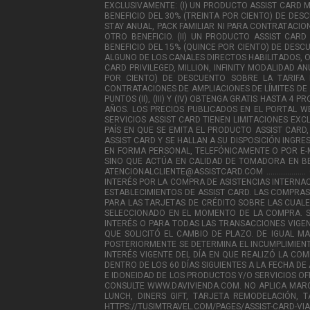
EXCLUSIVAMENTE: (I) UN PRODUCTO ASSIST CARD M
BENEFICIO DEL 30% (TREINTA POR CIENTO) DE DES
STAY ANUAL, PACK FAMILIAR NI PARA CONTRATACIO
OTRO BENEFICIO. (II) UN PRODUCTO ASSIST CAR
BENEFICIO DEL 15% (QUINCE POR CIENTO) DE DESC
ALGUNO DE LOS CANALES DIRECTOS HABILITADOS, O
CARD PRIVILEGED, MILLION, INFINITY MODALIDAD 
POR CIENTO) DE DESCUENTO SOBRE LA TARIFA PU
CONTRATACIONES DE AMPLIACIONES DE LÍMITES DE 
PUNTOS (II), (III) Y (IV) OBTENGA GRATIS HAST
AÑOS. LOS PRECIOS PUBLICADOS EN EL PORTAL 
SERVICIOS ASSIST CARD TIENEN LIMITACIONES EXC
PAÍS EN QUE SE EMITA EL PRODUCTO ASSIST CAR
ASSIST CARD Y SE HALLAN A SU DISPOSICIÓN INGR
EN FORMA PERSONAL, TELEFÓNICAMENTE O POR E-M
SINO QUE ACTÚA EN CALIDAD DE TOMADORA EN BENE
ATENCIONALCLIENTE@ASSISTCARD.COM .............
INTERÉS POR LA COMPRA DE ASISTENCIAS INTERNAC
ESTABLECIMIENTOS DE ASSIST CARD. LAS COMPRAS
PARA LAS TARJETAS DE CRÉDITO SOBRE LAS CUALE
SELECCIONADO EN EL MOMENTO DE LA COMPRA. SI
INTERÉS O PARA TODAS LAS TRANSACCIONES VIGENT
QUE SOLICITÓ EL CAMBIO DE PLAZO. DE IGUAL M
POSTERIORMENTE SE DETERMINA EL INCUMPLIMIENT
INTERÉS VIGENTE DEL DÍA EN QUE REALIZÓ LA CO
DENTRO DE LOS 60 DÍAS SIGUIENTES A LA FECHA D
E IDONEIDAD DE LOS PRODUCTOS Y/O SERVICIOS O
CONSULTE WWW.DAVIVIENDA.COM. NO APLICA MARCA 
LUNCH, DINERS GIFT, TARJETA REMODELACIÓN, TAR
HTTPS://TUSIMTRAVEL.COM/PAGES/ASSIST-CARD-