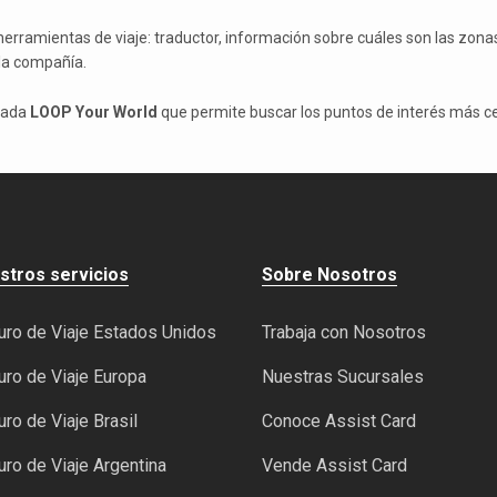
herramientas de viaje: traductor, información sobre cuáles son las zona
 la compañía.
amada
LOOP Your World
que permite buscar los puntos de interés más c
stros servicios
Sobre Nosotros
ro de Viaje Estados Unidos
Trabaja con Nosotros
ro de Viaje Europa
Nuestras Sucursales
ro de Viaje Brasil
Conoce Assist Card
ro de Viaje Argentina
Vende Assist Card