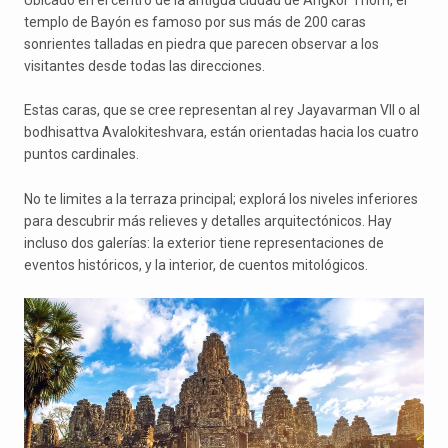
Ubicado en el centro de la antigua ciudad de Angkor Thom, el
templo de Bayón es famoso por sus más de 200 caras
sonrientes talladas en piedra que parecen observar a los
visitantes desde todas las direcciones.
Estas caras, que se cree representan al rey Jayavarman VII o al
bodhisattva Avalokiteshvara, están orientadas hacia los cuatro
puntos cardinales.
No te limites a la terraza principal; explorá los niveles inferiores
para descubrir más relieves y detalles arquitectónicos. Hay
incluso dos galerías: la exterior tiene representaciones de
eventos históricos, y la interior, de cuentos mitológicos.