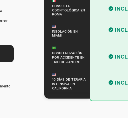
CONSULTA
INC
ODONTOLÓGICA EN
ra
ROMA
orrar
INC
INSOLACIÓN EN
MIAMI
HOSPITALIZACIÓN
INC
POR ACCIDENTE EN
RIO DE JANEIRO
10 DÍAS DE TERAPIA
INC
INTENSIVA EN
omento
CALIFORNIA