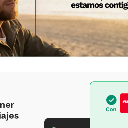
ener
iajes