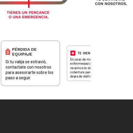
PÉRDIDA DE
TE SIENTES MAL
EQUIPAJE
En caso de malestar,
Si tu valija se extravió,
Te
enfermedad o dolor,
te
contactate con nosotros
nosotros te damos
e
para asesorarte sobre los
cobertura para que no
pr
dejes de disfrutar.
paso a seguir.