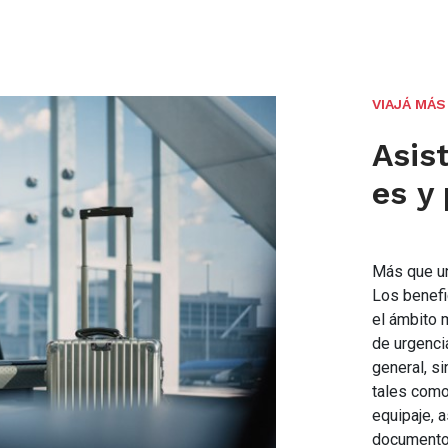
VIAJÁ MÁS
Asist
es y
Más que un 
Los benefi
el ámbito 
de urgenci
general, s
tales como
equipaje, 
documentos