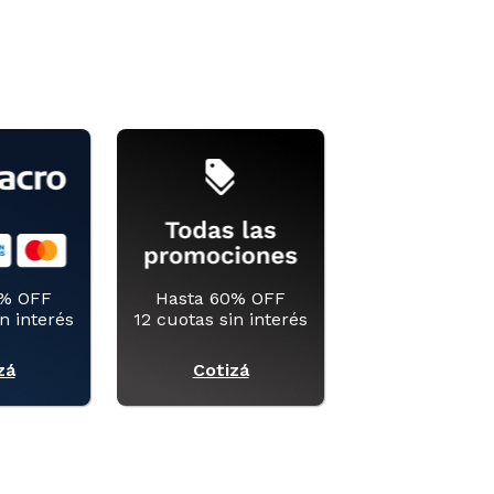
0% OFF
Hasta 60% OFF
n interés
12 cuotas sin interés
zá
Cotizá