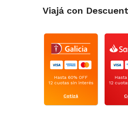
Viajá con Descuen
Hasta 60% OFF
Hasta
12 cuotas sin interés
12 cuota
Cotizá
C