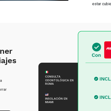
estar cubie
ener
iajes
CONSULTA
INC
ODONTOLÓGICA EN
ra
ROMA
orrar
INC
INSOLACIÓN EN
MIAMI