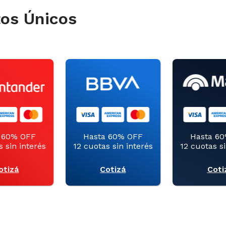
tos Únicos
 60% OFF
Hasta 60% OFF
Hasta 6
s sin interés
12 cuotas sin interés
12 cuotas si
otizá
Cotizá
Coti