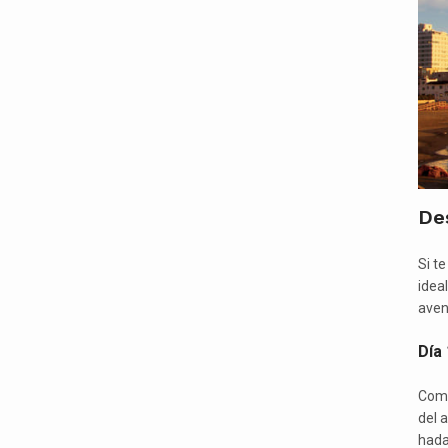
De
Si t
idea
avent
Día
Come
del 
hada