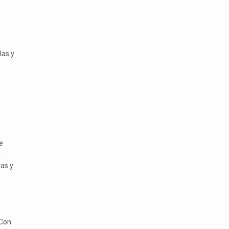
las y
e
l
as y
 Con