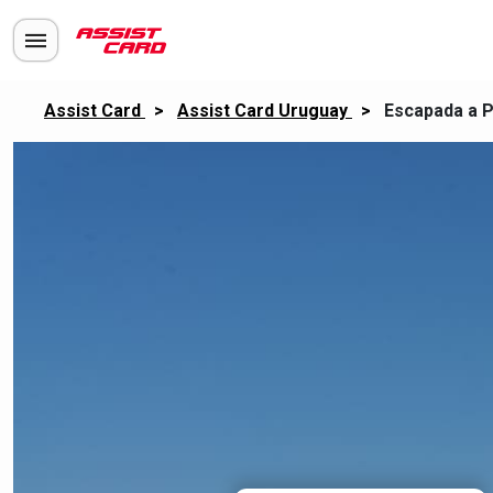
Assist Card
>
Assist Card Uruguay
>
Escapada a P