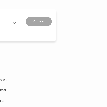
Cotizar
ás en
rimer
 al