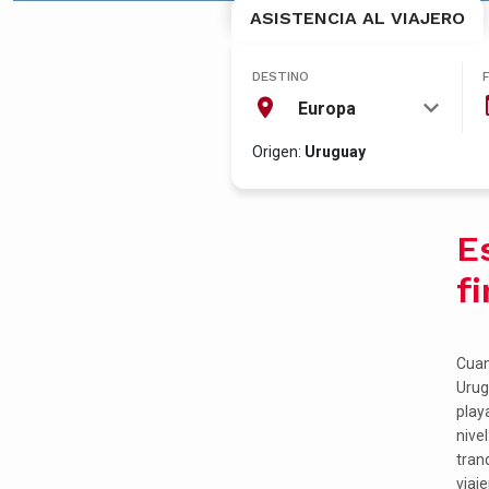
ASISTENCIA AL VIAJERO
DESTINO
Europa
Origen:
Uruguay
E
f
Cuan
Urug
play
nivel
tranq
viaje