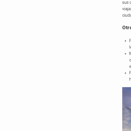
sus 
viaj
ciud
Otr
P
l
F
h