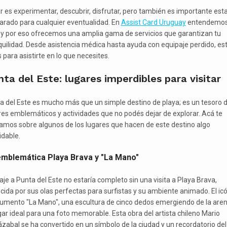
ar es experimentar, descubrir, disfrutar, pero también es importante est
arado para cualquier eventualidad. En
Assist Card Uruguay
entendemo
 y por eso ofrecemos una amplia gama de servicios que garantizan tu
quilidad. Desde asistencia médica hasta ayuda con equipaje perdido, es
s para asistirte en lo que necesites.
ta del Este: lugares imperdibles para visitar
a del Este es mucho más que un simple destino de playa; es un tesoro 
res emblemáticos y actividades que no podés dejar de explorar. Acá te
amos sobre algunos de los lugares que hacen de este destino algo
idable.
emblemática Playa Brava y "La Mano"
iaje a Punta del Este no estaría completo sin una visita a Playa Brava,
cida por sus olas perfectas para surfistas y su ambiente animado. El ic
mento "La Mano", una escultura de cinco dedos emergiendo de la aren
ugar ideal para una foto memorable. Esta obra del artista chileno Mario
rázabal se ha convertido en un símbolo de la ciudad y un recordatorio del