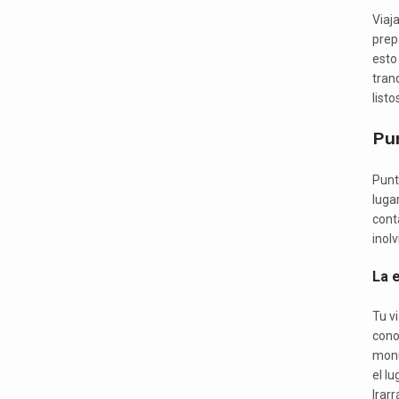
Viaj
prep
esto
tran
listo
Pun
Punt
luga
cont
inolv
La 
Tu v
cono
monu
el l
Irar