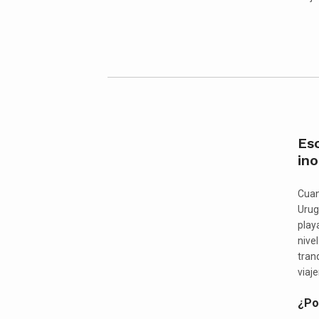
Es
ino
Cuan
Urug
play
nivel
tranq
viaje
¿Por