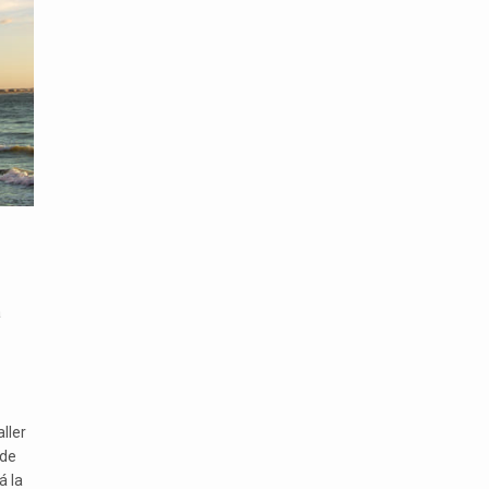
a
ller
 de
á la