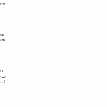
 más
 es
n su
 es
erzo
aseá