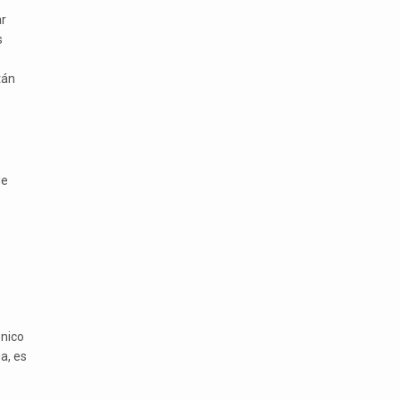
ar
s
tán
de
ónico
a, es