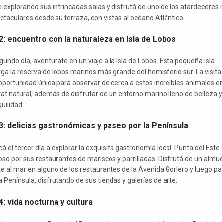
e explorando sus intrincadas salas y disfrutá de uno de los atardeceres
ctaculares desde su terraza, con vistas al océano Atlántico.
2: encuentro con la naturaleza en Isla de Lobos
gundo día, aventurate en un viaje a la Isla de Lobos. Esta pequeña isla
rga la reserva de lobos marinos más grande del hemisferio sur. La visita
oportunidad única para observar de cerca a estos increíbles animales e
tat natural, además de disfrutar de un entorno marino lleno de belleza y
uilidad.
3: delicias gastronómicas y paseo por la Península
á el tercer día a explorar la exquisita gastronomía local. Punta del Este
so por sus restaurantes de mariscos y parrilladas. Disfrutá de un almu
te al mar en alguno de los restaurantes de la Avenida Gorlero y luego p
a Península, disfrutando de sus tiendas y galerías de arte.
4: vida nocturna y cultura