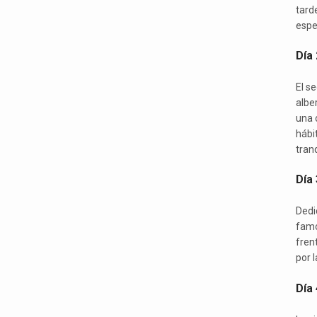
tard
espe
Día 
El se
albe
una 
hábi
tranq
Día 
Dedic
famo
fren
por l
Día 