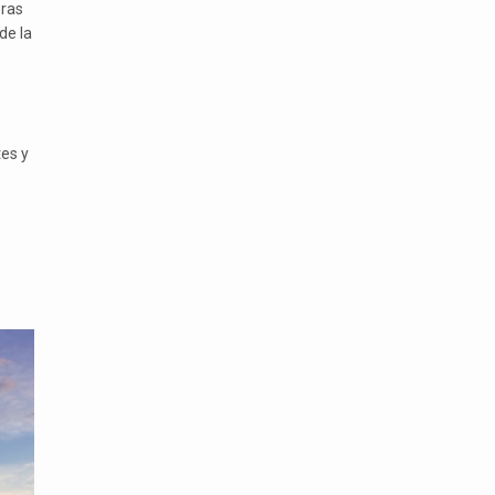
eras
de la
tes y