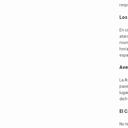
resp
Los
En c
atar
mome
hori
espa
Ave
La Av
pase
luga
disfr
El C
No t