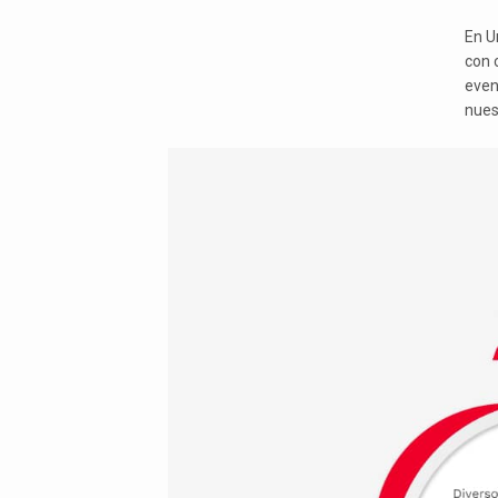
En U
con c
even
nues