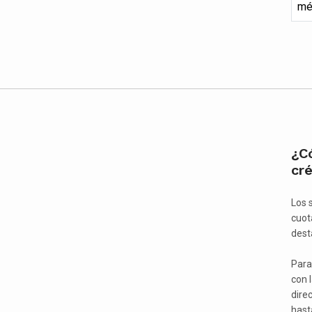
mé
¿Có
cré
Los s
cuot
dest
Para
con 
dire
hast