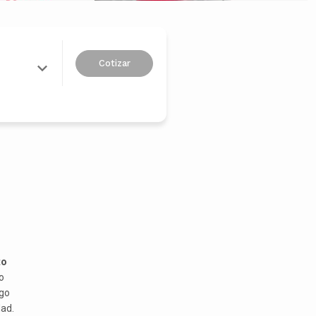
Cotizar
to
o
rgo
ad.