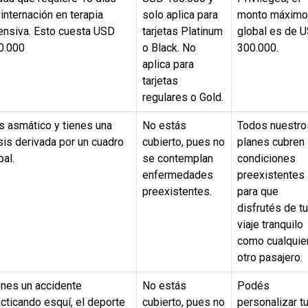
internación en terapia
solo aplica para
monto máximo
tensiva. Esto cuesta USD
tarjetas Platinum
global es de 
0.000
o Black. No
300.000.
aplica para
tarjetas
regulares o Gold.
s asmático y tienes una
No estás
Todos nuestro
sis derivada por un cuadro
cubierto, pues no
planes cubren
pal.
se contemplan
condiciones
enfermedades
preexistentes
preexistentes.
para que
disfrutés de tu
viaje tranquilo
como cualquie
otro pasajero.
enes un accidente
No estás
Podés
cticando esquí, el deporte
cubierto, pues no
personalizar t