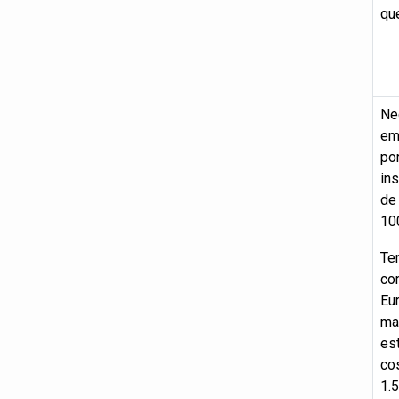
que
Ne
eme
por
in
de 
10
Te
com
Eur
mal
es
co
1.