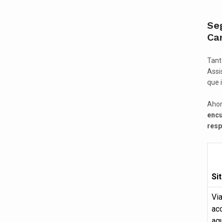
Seg
Ca
Tant
Assi
que 
Ahor
encu
resp
Si
Via
ac
ag