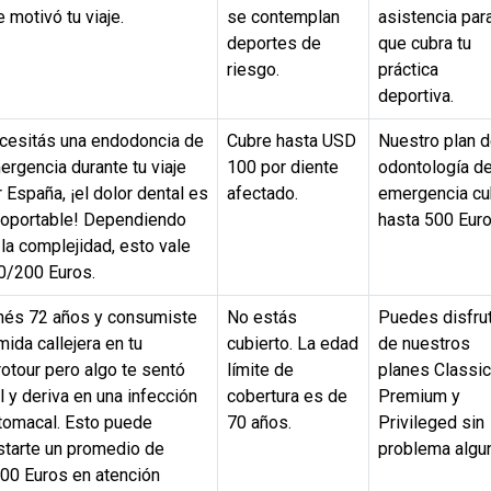
 motivó tu viaje.
se contemplan
asistencia par
deportes de
que cubra tu
riesgo.
práctica
deportiva.
cesitás una endodoncia de
Cubre hasta USD
Nuestro plan 
rgencia durante tu viaje
100 por diente
odontología d
 España, ¡el dolor dental es
afectado.
emergencia cu
soportable! Dependiendo
hasta 500 Euro
la complejidad, esto vale
0/200 Euros.
nés 72 años y consumiste
No estás
Puedes disfrut
ida callejera en tu
cubierto. La edad
de nuestros
otour pero algo te sentó
límite de
planes Classic
 y deriva en una infección
cobertura es de
Premium y
tomacal. Esto puede
70 años.
Privileged sin
starte un promedio de
problema algu
500 Euros en atención