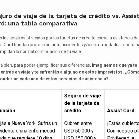
uro de viaje de la tarjeta de crédito vs. Assis
rd: una tabla comparativa
o los seguros ofrecidos por las tarjetas de crédito como la asistencia de
st Card brindan protección ante accidentes y/o enfermedades repentin
impidan la normal continuación de tu viaje.
a bien, para poder ejemplificar sus diferencias,
imaginemos que ya te
entras en viaje y te enfrentás a alguno de estos imprevistos. ¿Cóm
onderían cada uno de estos servicios de asistencia?
Seguro de viaje
de la tarjeta de
tuación
crédito
Assist Card
jás a Nueva York. Sufrís un
Cubren entre
¡Estás cubierto
cidente o una enfermedad
USD 50.000 y
Con nuestro pl
uda que requiere 10 días
USD 150.000 y
Privileged, el