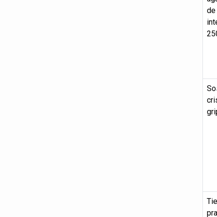
de 
in
25
So
cri
gri
Ti
pra