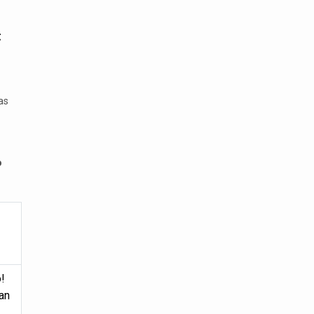
t
as
o
!
an