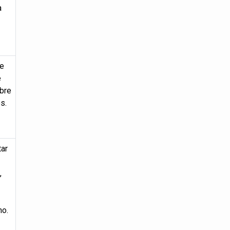
a
de
e
bre
s.
ar
,
no.