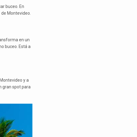
car buceo. En
d de Montevideo.
transforma en un
mo buceo. Está a
 Montevideo y a
un gran spot para