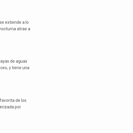
se extiende a lo
 nocturna atrae a
layas de aguas
uceo, y tiene una
favorita de los
terizada por