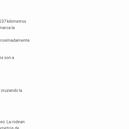
537 kilómetros
 marca la
aproximadamente.
es son a
 cruzando la
deo. La rodean
lómetros de