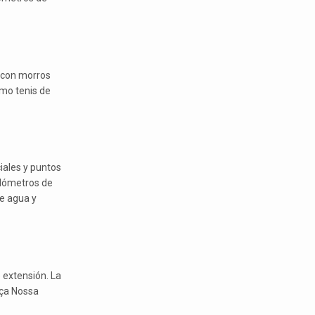
, con morros
omo tenis de
iales y puntos
ilómetros de
e agua y
 extensión. La
aça Nossa