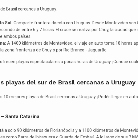
de Brasil cercanos a Uruguay:
o Sul:
Comparte frontera directa con Uruguay. Desde Montevideo son 
ecorrido de entre 6 y 7 horas. El cruce se realiza por Chuy, la ciudad que
re ambos países.
na:
A 1400 kilómetros de Montevideo, el viaje en auto toma 18 horas 
 la zona fronteriza de Chuy o por Rio Branco - Jaguarão.
ofrecen playas espectaculares a pocas horas de Uruguay. ¡Conocé cuál
s playas del sur de Brasil cercanas a Uruguay
 10 mejores playas de Brasil cercanas a Uruguay. ¡Podés llegar en auto
 – Santa Catarina
tá a solo 90 kilómetros de Florianópolis y a 1100 kilómetros de Montevi
es como Barra de Ibiraquera o Guarda do Embaú. A lo largo de sus 7 ki