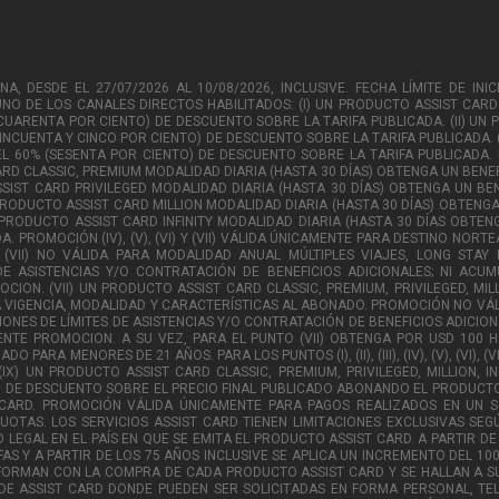
 DESDE EL 27/07/2026 AL 10/08/2026, INCLUSIVE. FECHA LÍMITE DE INICI
O DE LOS CANALES DIRECTOS HABILITADOS: (I) UN PRODUCTO ASSIST CARD 
(CUARENTA POR CIENTO) DE DESCUENTO SOBRE LA TARIFA PUBLICADA. (II) UN
CINCUENTA Y CINCO POR CIENTO) DE DESCUENTO SOBRE LA TARIFA PUBLICADA. (
L 60% (SESENTA POR CIENTO) DE DESCUENTO SOBRE LA TARIFA PUBLICADA. PRO
ARD CLASSIC, PREMIUM MODALIDAD DIARIA (HASTA 30 DÍAS) OBTENGA UN BENEF
SIST CARD PRIVILEGED MODALIDAD DIARIA (HASTA 30 DÍAS) OBTENGA UN BEN
 PRODUCTO ASSIST CARD MILLION MODALIDAD DIARIA (HASTA 30 DÍAS) OBTENGA
 PRODUCTO ASSIST CARD INFINITY MODALIDAD DIARIA (HASTA 30 DÍAS OBTE
. PROMOCIÓN (IV), (V), (VI) Y (VII) VÁLIDA ÚNICAMENTE PARA DESTINO NORT
 (VI) Y (VII) NO VÁLIDA PARA MODALIDAD ANUAL MÚLTIPLES VIAJES, LONG ST
DE ASISTENCIAS Y/O CONTRATACIÓN DE BENEFICIOS ADICIONALES; NI ACU
ON. (VII) UN PRODUCTO ASSIST CARD CLASSIC, PREMIUM, PRIVILEGED, MILL
VIGENCIA, MODALIDAD Y CARACTERÍSTICAS AL ABONADO. PROMOCIÓN NO VÁLID
ONES DE LÍMITES DE ASISTENCIAS Y/O CONTRATACIÓN DE BENEFICIOS ADICIO
ENTE PROMOCION. A SU VEZ, PARA EL PUNTO (VII) OBTENGA POR USD 100
ARA MENORES DE 21 AÑOS. PARA LOS PUNTOS (I), (II), (III), (IV), (V), (VI), (
(IX) UN PRODUCTO ASSIST CARD CLASSIC, PREMIUM, PRIVILEGED, MILLION, 
O) DE DESCUENTO SOBRE EL PRECIO FINAL PUBLICADO ABONANDO EL PRODUCT
RCARD. PROMOCIÓN VÁLIDA ÚNICAMENTE PARA PAGOS REALIZADOS EN UN 
UOTAS. LOS SERVICIOS ASSIST CARD TIENEN LIMITACIONES EXCLUSIVAS SEG
 LEGAL EN EL PAÍS EN QUE SE EMITA EL PRODUCTO ASSIST CARD. A PARTIR D
AS Y A PARTIR DE LOS 75 AÑOS INCLUSIVE SE APLICA UN INCREMENTO DEL 10
FORMAN CON LA COMPRA DE CADA PRODUCTO ASSIST CARD Y SE HALLAN A SU
DE ASSIST CARD DONDE PUEDEN SER SOLICITADAS EN FORMA PERSONAL, TE