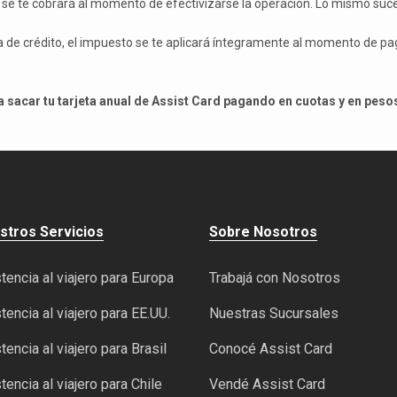
% se te cobrará al momento de efectivizarse la operación. Lo mismo suce
de crédito, el impuesto se te aplicará íntegramente al momento de pagar
 sacar tu tarjeta anual de Assist Card pagando en cuotas y en peso
stros Servicios
Sobre Nosotros
tencia al viajero para Europa
Trabajá con Nosotros
tencia al viajero para EE.UU.
Nuestras Sucursales
tencia al viajero para Brasil
Conocé Assist Card
tencia al viajero para Chile
Vendé Assist Card