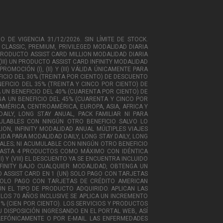
O DE VIGENCIA 31/12/2026. SIN LÍMITE DE STOCK.
CLASSIC, PREMIUM, PRIVILEGED MODALIDAD DIARIA
 PRODUCTO ASSIST CARD MILLION MODALIDAD DIARIA
III) UN PRODUCTO ASSIST CARD INFINITY MODALIDAD
MOCIÓN (I), (II) Y (III) VÁLIDA ÚNICAMENTE PARA
ICIO DEL 30% (TREINTA POR CIENTO) DE DESCUENTO
EFICIO DEL 35% (TREINTA Y CINCO POR CIENTO) DE
 UN BENEFICIO DEL 40% (CUARENTA POR CIENTO) DE
NGA UN BENEFICIO DEL 45% (CUARENTA Y CINCO POR
EAMÉRICA, CENTROAMÉRICA, EUROPA, ASIA, AFRICA Y
AY DAILY, LONG STAY ANUAL, PACK FAMILIAR NI PARA
MULABLES CON NINGÚN OTRO BENEFICIO SALVO LO
ION, INFINITY MODALIDAD ANUAL MÚLTIPLES VIAJES
A PARA MODALIDAD DAILY, LONG STAY DAILY, LONG
NALES; NI ACUMULABLE CON NINGÚN OTRO BENEFICIO
 HASTA 4 PRODUCTOS COMO MÁXIMO CON IDÉNTICA
VII) Y (VIII) EL DESCUENTO YA SE ENCUENTRA INCLUIDO
INFINITY BAJO CUALQUIER MODALIDAD, OBTENGA UN
O ASSIST CARD EN 1 (UN) SOLO PAGO CON TARJETAS
SOLO PAGO CON TARJETAS DE CRÉDITO AMERICAN
ÚN EL TIPO DE PRODUCTO ADQUIRIDO. APLICAN LAS
E LOS 70 AÑOS INCLUSIVE SE APLICA UN INCREMENTO
0% (CIEN POR CIENTO). LOS SERVICIOS Y PRODUCTOS
 DISPOSICIÓN INGRESANDO EN EL PORTAL WEB, ASÍ
LEFÓNICAMENTE O POR E-MAIL. LAS ENFERMEDADES