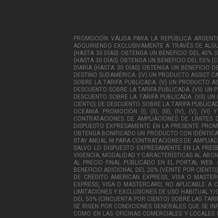
PROMOCIÓN VÁLIDA PARA LA REPÚBLICA ARGENTINA,
ADQUIRIENDO EXCLUSIVAMENTE A TRAVÉS DE ALGUN
(HASTA 30 DÍAS) OBTENGA UN BENEFICIO DEL 40% 
(HASTA 30 DÍAS) OBTENGA UN BENEFICIO DEL 55% (
DIARIA (HASTA 30 DÍAS) OBTENGA UN BENEFICIO DE
DESTINO SUDAMÉRICA. (IV) UN PRODUCTO ASSIST C
SOBRE LA TARIFA PUBLICADA. (V) UN PRODUCTO AS
DESCUENTO SOBRE LA TARIFA PUBLICADA. (VII) UN
DESCUENTO SOBRE LA TARIFA PUBLICADA. (VII) UN
CIENTO) DE DESCUENTO SOBRE LA TARIFA PUBLICADA
OCEANIA. PROMOCIÓN (I), (II), (III), (IV), (V),
CONTRATACIONES DE AMPLIACIONES DE LÍMITES 
DISPUESTO EXPRESAMENTE EN LA PRESENTE PROMOCI
OBTENGA BONIFICADO UN PRODUCTO CON IDÉNTICA 
STAY ANUAL NI PARA CONTRATACIONES DE AMPLIACI
SALVO LO DISPUESTO EXPRESAMENTE EN LA PRES
VIGENCIA, MODALIDAD Y CARACTERÍSTICAS AL ABONADO P
AL PRECIO FINAL PUBLICADO EN EL PORTAL WEB. 
BENEFICIO ADICIONAL DEL 20% (VEINTE POR CIENT
DE CRÉDITO AMERICAN EXPRESS, VISA O MASTE
EXPRESS, VISA O MASTERCARD, NO APLICABLE A C
LIMITACIONES Y EXCLUSIONES DE USO HABITUAL Y/O
DEL 50% (CINCUENTA POR CIENTO) SOBRE LAS TARIF
SE RIGEN POR CONDICIONES GENERALES QUE SE IN
COMO EN LAS OFICINAS COMERCIALES Y LOCALES 