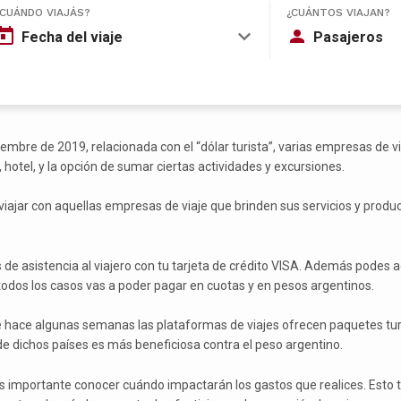
¿CUÁNDO VIAJÁS?
¿CUÁNTOS VIAJAN?
Fecha del viaje
Pasajeros
iciembre de 2019, relacionada con el “dólar turista”, varias empresas d
, hotel, y la opción de sumar ciertas actividades y excursiones.
ir viajar con aquellas empresas de viaje que brinden sus servicios y prod
 de asistencia al viajero con tu tarjeta de crédito VISA. Además podes 
en todos los casos vas a poder pagar en cuotas y en pesos argentinos.
ace algunas semanas las plataformas de viajes ofrecen paquetes turísti
e dichos países es más beneficiosa contra el peso argentino.
s, es importante conocer cuándo impactarán los gastos que realices. Es