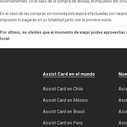
inconvenientes. En el caso de la compra de divisas, el impuesto del 30
En el caso de las compras en moneda extranjera efectuadas con tarjeta 
impuesto lo pagarás en su totalidad junto con la primera cuota.
Por último, no olvides que al momento de viajar podes aprovechar a
local.
Assist Card en el mundo
Nue
Assist Card en Chile
Asis
Assist Card en México
Asis
Assist Card en Brasil
Asis
Assist Card en Perú
Asis