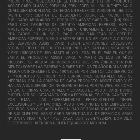
PRECIO FINAL PUBLICADO EN EL PORTAL WEB. (IX) UN PRODUCTO
ASSIST CARD CLASSIC, PREMIUM, PRIVILEGED, MILLION, INFINITY BAJO
CUALQUIER MODALIDAD, OBTENGA UN BENEFICIO ADICIONAL DEL 20%
(VEINTE POR CIENTO) DE DESCUENTO SOBRE EL PRECIO FINAL
PUBLICADO ABONANDO EL PRODUCTO ASSIST CARD EN 1 (UN) SOLO
PAGO CON TARJETAS DE CRÉDITO AMERICAN EXPRESS, VISA O
MASTERCARD. PROMOCIÓN VÁLIDA ÚNICAMENTE PARA PAGOS
REALIZADOS EN UN SOLO PAGO CON TARJETAS DE CRÉDITO
AMERICAN EXPRESS, VISA O MASTERCARD, NO APLICABLE A CUOTAS.
LOS SERVICIOS ASSIST CARD TIENEN LIMITACIONES EXCLUSIVAS
SEGÚN EL TIPO DE PRODUCTO ADQUIRIDO. APLICAN LAS LIMITACIONES
Y EXCLUSIONES DE USO HABITUAL Y/O LEGAL EN EL PAÍS EN QUE SE
EMITA EL PRODUCTO ASSIST CARD. A PARTIR DE LOS 70 AÑOS
INCLUSIVE SE APLICA UN INCREMENTO DEL 50% (CINCUENTA POR
CIENTO) SOBRE LAS TARIFAS Y A PARTIR DE LOS 75 AÑOS INCLUSIVE SE
APLICA UN INCREMENTO DEL 100% (CIEN POR CIENTO). LOS SERVICIOS
Y PRODUCTOS SE RIGEN POR CONDICIONES GENERALES QUE SE
INFORMAN CON LA COMPRA DE CADA PRODUCTO ASSIST CARD Y SE
HALLAN A SU DISPOSICIÓN INGRESANDO EN EL PORTAL WEB, ASÍ COMO
EN LAS OFICINAS COMERCIALES Y LOCALES DE ASSIST CARD DONDE
PUEDEN SER SOLICITADAS EN FORMA PERSONAL, TELEFÓNICAMENTE O
POR E-MAIL. LAS ENFERMEDADES PREEXISTENTES TIENEN
EXCLUSIONES Y LIMITACIONES. ASSIST CARD NO ES UNA EMPRESA DE
SEGUROS, SINO QUE ACTÚA EN CALIDAD DE TOMADORA EN BENEFICIO
DE SUS CLIENTES. ASSIST CARD ARGENTINA S.A. DE SERVICIOS, ARIAS
Nº 3751°, PISO 10, CP 1430, CABA. CUIT 33-54799242-9. DOMICILIO
ELECTRONICO: ATENCIONALCLIENTE@ASSISTCARD.COM