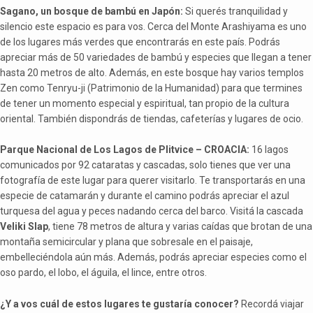
Sagano, un bosque de bambú en Japón:
Si querés tranquilidad y
silencio este espacio es para vos. Cerca del Monte Arashiyama es uno
de los lugares más verdes que encontrarás en este país. Podrás
apreciar más de 50 variedades de bambú y especies que llegan a tener
hasta 20 metros de alto. Además, en este bosque hay varios templos
Zen como Tenryu-ji (Patrimonio de la Humanidad) para que termines
de tener un momento especial y espiritual, tan propio de la cultura
oriental. También dispondrás de tiendas, cafeterías y lugares de ocio.
Parque Nacional de Los Lagos de Plitvice – CROACIA:
16 lagos
comunicados por 92 cataratas y cascadas, solo tienes que ver una
fotografía de este lugar para querer visitarlo. Te transportarás en una
especie de catamarán y durante el camino podrás apreciar el azul
turquesa del agua y peces nadando cerca del barco. Visitá la cascada
Veliki Slap
, tiene 78 metros de altura y varias caídas que brotan de una
montaña semicircular y plana que sobresale en el paisaje,
embelleciéndola aún más. Además, podrás apreciar especies como el
oso pardo, el lobo, el águila, el lince, entre otros.
¿Y a vos cuál de estos lugares te gustaría conocer?
Recordá viajar