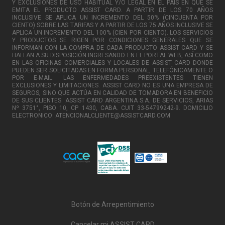
Y EXCLUSIONES DE USO HABITUAL Y/O LEGAL EN EL PAÍS EN QUE SE
EMITA EL PRODUCTO ASSIST CARD. A PARTIR DE LOS 70 AÑOS
INCLUSIVE SE APLICA UN INCREMENTO DEL 50% (CINCUENTA POR
CIENTO) SOBRE LAS TARIFAS Y A PARTIR DE LOS 75 AÑOS INCLUSIVE SE
APLICA UN INCREMENTO DEL 100% (CIEN POR CIENTO). LOS SERVICIOS
Y PRODUCTOS SE RIGEN POR CONDICIONES GENERALES QUE SE
INFORMAN CON LA COMPRA DE CADA PRODUCTO ASSIST CARD Y SE
HALLAN A SU DISPOSICIÓN INGRESANDO EN EL PORTAL WEB, ASÍ COMO
EN LAS OFICINAS COMERCIALES Y LOCALES DE ASSIST CARD DONDE
PUEDEN SER SOLICITADAS EN FORMA PERSONAL, TELEFÓNICAMENTE O
POR E-MAIL. LAS ENFERMEDADES PREEXISTENTES TIENEN
EXCLUSIONES Y LIMITACIONES. ASSIST CARD NO ES UNA EMPRESA DE
SEGUROS, SINO QUE ACTÚA EN CALIDAD DE TOMADORA EN BENEFICIO
DE SUS CLIENTES. ASSIST CARD ARGENTINA S.A. DE SERVICIOS, ARIAS
Nº 3751°, PISO 10, CP 1430, CABA. CUIT 33-54799242-9. DOMICILIO
ELECTRONICO: ATENCIONALCLIENTE@ASSISTCARD.COM
Botón de Arrepentimiento
Cancelar mi ASSIST CARD