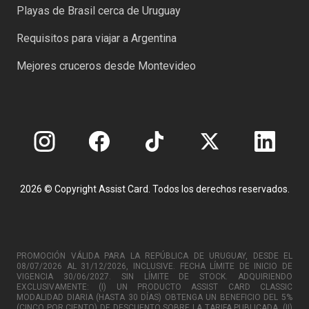
Playas de Brasil cerca de Uruguay
Requisitos para viajar a Argentina
Mejores cruceros desde Montevideo
2026 © Copyright Assist Card. Todos los derechos reservados.
PROMOCIÓN VÁLIDA PARA LA REPÚBLICA DE URUGUAY, DESDE EL
08/07/2026 AL 31/12/2026, INCLUSIVE. FECHA LÍMITE DE INICIO DE
VIGENCIA 30/06/2027. SIN LÍMITE DE STOCK. ADQUIRIENDO
EXCLUSIVAMENTE: (I) UN PRODUCTO ASSIST CARD CLASSIC
MODALIDAD DIARIA (HASTA 30 DÍAS) OBTENGA UN BENEFICIO DEL 5%
(CINCO POR CIENTO) DE DESCUENTO SOBRE LA TARIFA PUBLICADA. (II)