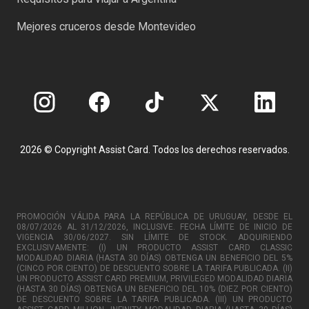
Mejores cruceros desde Montevideo
2026 © Copyright Assist Card. Todos los derechos reservados.
PROMOCIÓN VÁLIDA PARA LA REPÚBLICA DE URUGUAY, DESDE EL
08/07/2026 AL 31/12/2026, INCLUSIVE. FECHA LÍMITE DE INICIO DE
VIGENCIA 30/06/2027. SIN LÍMITE DE STOCK. ADQUIRIENDO
EXCLUSIVAMENTE: (I) UN PRODUCTO ASSIST CARD CLASSIC
MODALIDAD DIARIA (HASTA 30 DÍAS) OBTENGA UN BENEFICIO DEL 5%
(CINCO POR CIENTO) DE DESCUENTO SOBRE LA TARIFA PUBLICADA. (II)
UN PRODUCTO ASSIST CARD PREMIUM, PRIVILEGED MODALIDAD DIARIA
(HASTA 30 DÍAS) OBTENGA UN BENEFICIO DEL 10% (DIEZ POR CIENTO)
DE DESCUENTO SOBRE LA TARIFA PUBLICADA. (III) UN PRODUCTO