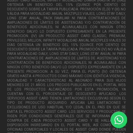
ASSIST CARD MILLION, INFINITY MODALIDAD DIARIA (HASTA 30 DÍAS)
OBTENGA UN BENEFICIO DEL 15% (QUINCE POR CIENTO) DE
DESCUENTO SOBRE LA TARIFA PUBLICADA. PROMOCIÓN (I),(II) Y (III) NO
VÁLIDA PARA MODALIDAD ANUAL MÚLTIPLES VIAJES, LONG STAY DAILY,
LONG STAY ANUAL, PACK FAMILIAR NI PARA CONTRATACIONES DE
AMPLIACIONES DE LÍMITES DE ASISTENCIAS Y/O CONTRATACIÓN DE
BENEFICIOS ADICIONALES; NI ACUMULABLES CON NINGÚN OTRO
BENEFICIO SALVO LO DISPUESTO EXPRESAMENTE EN LA PRESENTE
PROMOCION. (IV) UN PRODUCTO ASSIST CARD CLASSIC, PREMIUM,
PRIVILEGED, MILLION, INFINITY MODALIDAD ANUAL MÚLTIPLES VIAJES 30
DÍAS OBTENGA UN BENEFICIO DEL 15% (QUINCE POR CIENTO) DE
DESCUENTO SOBRE LA TARIFA PUBLICADA. PROMOCIÓN (IV) NO VÁLIDA
PARA MODALIDAD DAILY, LONG STAY DAILY, LONG STAY ANUAL NI PARA
CONTRATACIONES DE AMPLIACIONES DE LÍMITES DE ASISTENCIAS Y/O
CONTRATACIÓN DE BENEFICIOS ADICIONALES; NI ACUMULABLE CON
NINGÚN OTRO BENEFICIO SALVO LO DISPUESTO EXPRESAMENTE EN LA
PRESENTE PROMOCION. A SU VEZ, PARA EL PUNTO (IV) OBTENGA
GRATIS HASTA 4 PRODUCTOS COMO MÁXIMO CON IDÉNTICA VIGENCIA,
MODALIDAD Y CARACTERÍSTICAS AL ABONADO PARA SUS HIJOS
MENORES DE 21 AÑOS. LOS PRECIOS PUBLICADOS EN EL PORTAL WEB
DE LOS PRODUCTOS ALCANZADOS POR ESTA PROMOCIÓN, YA
CUENTAN CON EL PORCENTAJE DE DESCUENTO APLICADO. LOS
SERVICIOS ASSIST CARD TIENEN LIMITACIONES EXCLUSIVAS SEGÚN EL
TIPO DE PRODUCTO ADQUIRIDO. APLICAN LAS LIMITACIONES Y
EXCLUSIONES DE USO HABITUAL Y/O LEGAL EN EL PAÍS EN QUE SE
EMITA EL PRODUCTO ASSIST CARD. LOS SERVICIOS Y PRODUCTOS SE
RIGEN POR CONDICIONES GENERALES QUE SE INFORMAN CON LA
COMPRA DE CADA PRODUCTO ASSIST CARD Y SE HALLAN A SU
DISPOSICIÓN INGRESANDO EN EL PORTAL WEB, ASÍ COMO EN LAS
OFICINAS COMERCIALES Y LOCALES DE ASSIST CARD DONDE PUEDEN