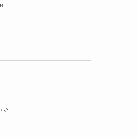
te
s. ¿Y