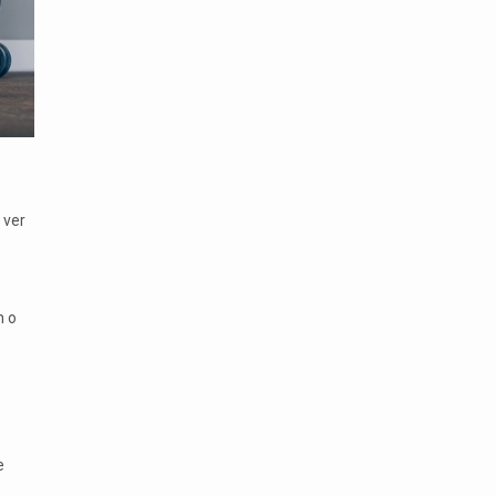
 ver
n o
e