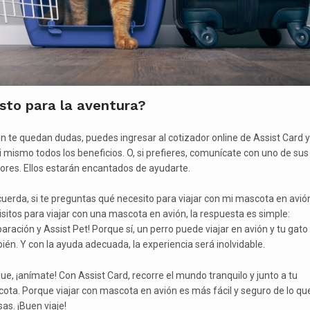
sto para la aventura?
ún te quedan dudas, puedes ingresar al cotizador online de Assist Card y
ti mismo todos los beneficios. O, si prefieres, comunícate con uno de sus
ores. Ellos estarán encantados de ayudarte.
cuerda, si te preguntas qué necesito para viajar con mi mascota en avió
isitos para viajar con una mascota en avión, la respuesta es simple:
aración y Assist Pet! Porque sí, un perro puede viajar en avión y tu gato
ién. Y con la ayuda adecuada, la experiencia será inolvidable.
que, ¡anímate! Con Assist Card, recorre el mundo tranquilo y junto a tu
ota. Porque viajar con mascota en avión es más fácil y seguro de lo qu
as. ¡Buen viaje!