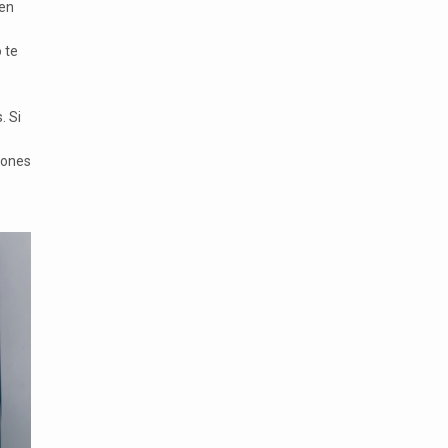
 en
 te
. Si
iones