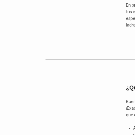
En p
tus 
espe
ladr
¿Q
Buen
¡Exa
qué 
n