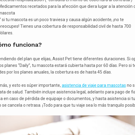
edicamentos recetados para la afección que diera lugar a la atención d
mascota
 si tu mascota es un poco traviesa y causa algún accidente, ¡no te
reocupes! Tienes una cobertura de responsabilidad civil de hasta 700
ólares.
ómo funciona?
ndiendo del plan que elijas, Assist Pet tiene diferentes duraciones. Si o
os planes “Daily”, tu mascota estará cubierta hasta por 60 días. Pero si t
des por los planes anuales, la cobertura es de hasta 45 días.
ás, y esto es súper importante,
asistencia de viaje para mascotas
no s
rata de salud. También incluye asistencia legal, adelanto para pago de fi
a en caso de pérdida de equipaje o documentos, y hasta asistencia si t
 se cancela o retrasa. ¡Todo para que tu viaje sea lo más tranquilo posib