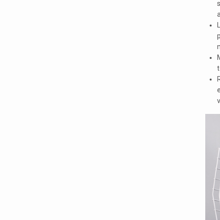
s
a
L
p
M
R
v