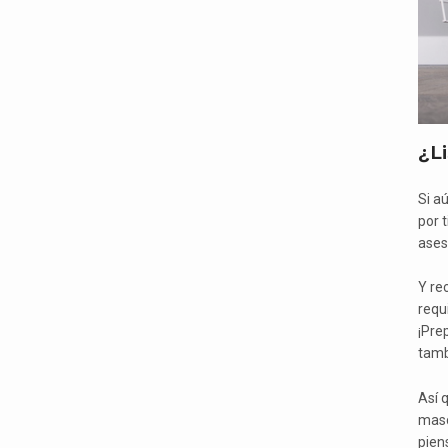
¿Li
Si a
por 
ases
Y re
requ
¡Prep
tamb
Así 
masc
piens