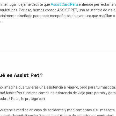
rimer lugar, déjame decirte que
Assist Card Perú
entiende perfectamen
inquietudes. Por eso, hemos creado ASSIST PET, una asistencia de viaje
cialmente diseñada para esos compañeros de aventura que maúllan o
an.
ué es Assist Pet?
o, imagina que tuvieras una asistencia al viajero, pero para tu mascota.
cto! Assist Pet funciona como una asistencia de viaje para perros y gato
cubre? Pues, te protege con:
Asistencia médica en caso de accidente y medicamentos si tu mascota
ecesita hospitalización (*consulta el monto de cobertura al contratar)