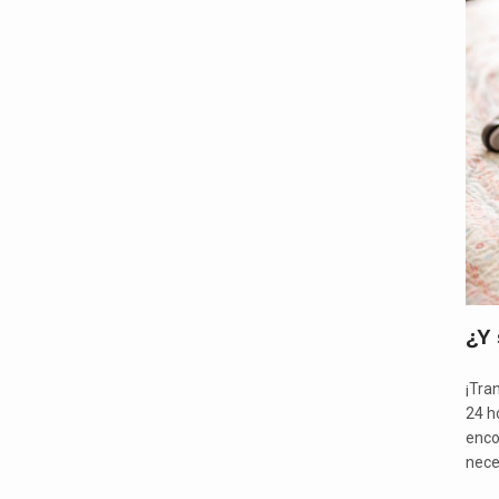
¿Y 
¡Tra
24 h
enco
nece