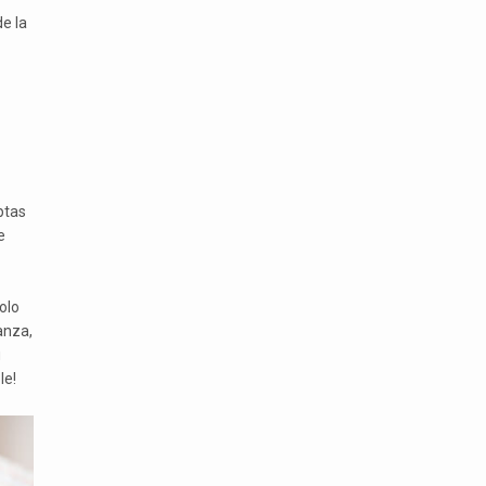
e la
ptas
e
olo
anza,
u
le!