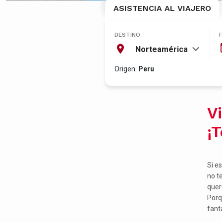
ASISTENCIA AL VIAJERO
DESTINO
Norteamérica
Origen:
Peru
V
¡
Si e
no t
quer
Porq
fant