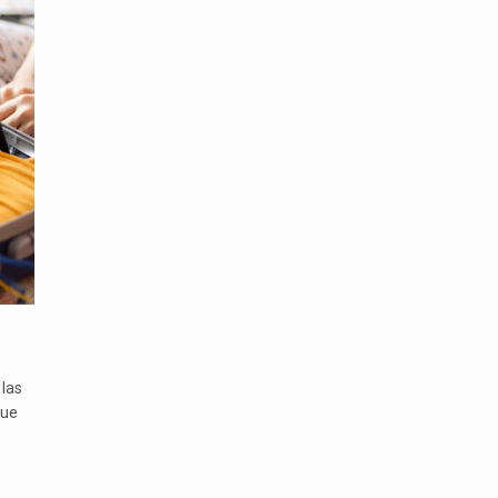
 las
que