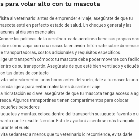
s para volar alto con tu mascota
isita al veterinario: antes de emprender el viaje, asegúrate de que tu
mascota esté en perfecto estado de salud. Un chequeo general y las
acunas al día son esenciales.
onoce las políticas de la aerolínea: cada aerolínea tiene sus propias n
sobre cómo viajar con una mascota en avión. Infórmate sobre dimensio
e transportadoras, costos adicionales y requisitos específicos.
Elige un transportín cómodo: tu mascota debe poder moverse con facili
entro de su transportín. Asegúrate de que esté bien ventilado y etiquét
on tus datos de contacto.
vita sobrealimentar: unas horas antes del vuelo, dale a tu mascota una
omida ligera para evitar malestares durante el viaje.
La hidratación es clave: asegúrate de que tu mascota tenga acceso a a
fresca. Algunos transportines tienen compartimentos para colocar
pequeños bebederos.
uguetes y mantas: coloca dentro del transportín su juguete favorito o 
anta que le resulte familiar. Esto le ayudará a sentirse más tranquilo
urante el vuelo.
vita sedantes: a menos que tu veterinario lo recomiende, evita darle