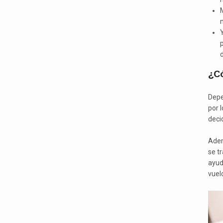
M
Y
p
d
¿C
Depe
por l
deci
Adem
se t
ayud
vuelo