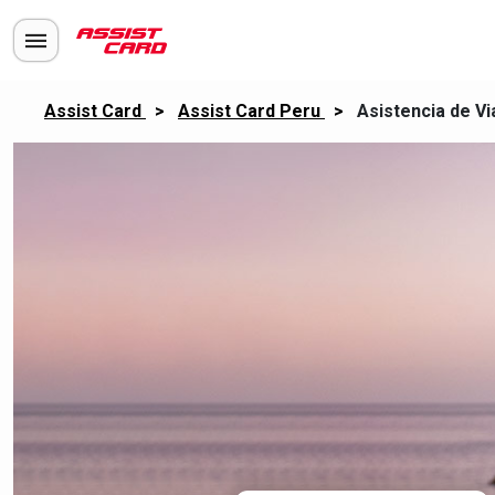
Assist Card
>
Assist Card Peru
>
Asistencia de V