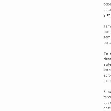
cobe
detal
y 32.
Tamb
comp
sema
cerca
Te r
desa
evit
las 
apro
extr
En c
tend
que 
gest