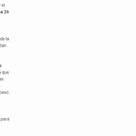
 el
na 26
de la
stán
s
a que
as
 peso
 para