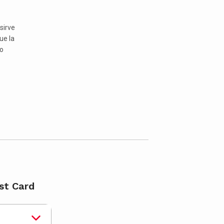
 sirve
ue la
no
st Card