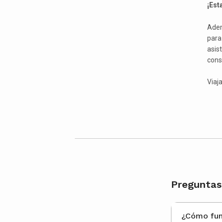
¡Est
Ade
para
asis
cons
Viaj
Preguntas 