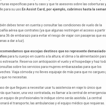
rturas específicas para tu caso y que te asesores sobre las coberturas y
le para su uso.
En Assist Card, por ejemplo, cubrimos hasta la sema
ién debes tener en cuenta y consultar las condiciones de vuelo de la
añía aérea que contrates (ya que algunas restringen el acceso a partir 
na 36 de embarazo para evitar el riesgo de viajar con pasajeras que e
nas a dar a luz).
ecomendamos que escojas destinos que no represente demasiado
fíos
para tu cuerpo en cuanto a la altura; el clima o la alimentación par
es estresarte. Reserva con anticipación el vuelo y el hospedaje y haz tod
consultas sobre los servicios para mujeres embarazadas para que los
veches. Viaja cómoda y no lleves equipaje de más para que no cargues
a que no necesitas.
aso de que llegues a necesitar usar tu asistencia en viaje lo único que
rás que hacer, una vez contratada, es llamar a la central de emergencia
un equipo de profesionales te indique cómo serás asistida. La central
ionará el transporte; las ambulancias y el equipo médico que requieras.