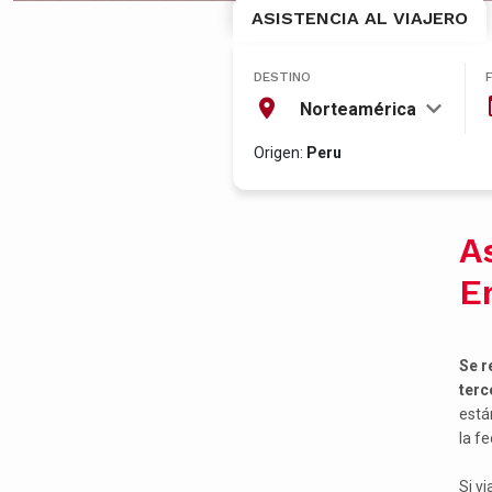
ASISTENCIA AL VIAJERO
DESTINO
Norteamérica
Origen:
Peru
A
E
Se r
terc
está
la f
Si v