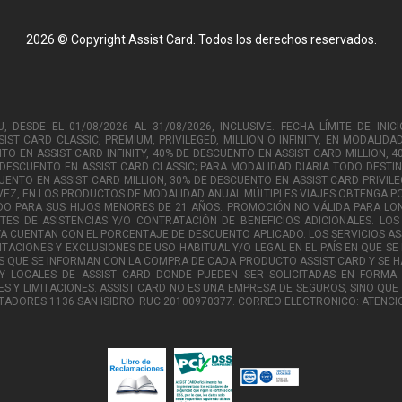
2026 © Copyright Assist Card. Todos los derechos reservados.
DESDE EL 01/08/2026 AL 31/08/2026, INCLUSIVE. FECHA LÍMITE DE INICIO
ST CARD CLASSIC, PREMIUM, PRIVILEGED, MILLION O INFINITY, EN MODALID
O EN ASSIST CARD INFINITY, 40% DE DESCUENTO EN ASSIST CARD MILLION, 4
 DESCUENTO EN ASSIST CARD CLASSIC; PARA MODALIDAD DIARIA TODO DESTI
CUENTO EN ASSIST CARD MILLION, 30% DE DESCUENTO EN ASSIST CARD PRIVIL
U VEZ, EN LOS PRODUCTOS DE MODALIDAD ANUAL MÚLTIPLES VIAJES OBTENGA
DO PARA SUS HIJOS MENORES DE 21 AÑOS. PROMOCIÓN NO VÁLIDA PARA LONG 
TES DE ASISTENCIAS Y/O CONTRATACIÓN DE BENEFICIOS ADICIONALES. LO
CUENTAN CON EL PORCENTAJE DE DESCUENTO APLICADO. LOS SERVICIOS ASS
ITACIONES Y EXCLUSIONES DE USO HABITUAL Y/O LEGAL EN EL PAÍS EN QUE SE
 QUE SE INFORMAN CON LA COMPRA DE CADA PRODUCTO ASSIST CARD Y SE HA
Y LOCALES DE ASSIST CARD DONDE PUEDEN SER SOLICITADAS EN FORMA 
S Y LIMITACIONES. ASSIST CARD NO ES UNA EMPRESA DE SEGUROS, SINO QUE
ISTADORES 1136 SAN ISIDRO. RUC 20100970377. CORREO ELECTRONICO: ATEN