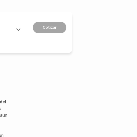
Cotizar
del
s
 aún
on