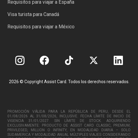
Requisitos para viajar a España
Visa turista para Canadá
Requisitos para viajar a México
2026 © Copyright Assist Card. Todos los derechos reservados.
PROMOCIÓN VÁLIDA PARA LA REPÚBLICA DE PERU, DESDE EL
01/08/2026 AL 31/08/2026, INCLUSIVE. FECHA LÍMITE DE INICIO DE
VIGENCIA 31/01/2027. SIN LÍMITE DE STOCK. ADQUIRIENDO
EXCLUSIVAMENTE: PRODUCTO DE ASSIST CARD CLASSIC, PREMIUM,
PRIVILEGED, MILLION O INFINITY, EN MODALIDAD DIARIA – SOLO
SUDAMERICA Y MODALIDAD ANUAL MÚLTIPLES VIAJES CONSIDERANDO