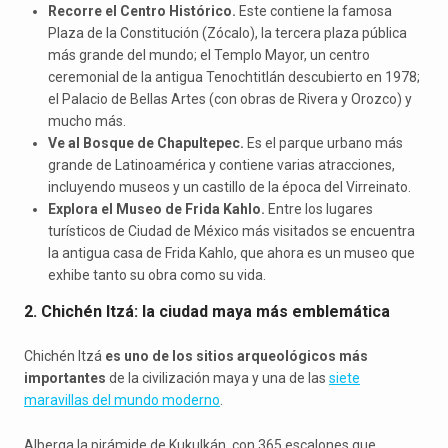
Recorre el Centro Histórico.
Este contiene la famosa
Plaza de la Constitución (Zócalo), la tercera plaza pública
más grande del mundo; el Templo Mayor, un centro
ceremonial de la antigua Tenochtitlán descubierto en 1978;
el Palacio de Bellas Artes (con obras de Rivera y Orozco) y
mucho más.
Ve al Bosque de Chapultepec.
Es el parque urbano más
grande de Latinoamérica y contiene varias atracciones,
incluyendo museos y un castillo de la época del Virreinato.
Explora el Museo de Frida Kahlo.
Entre los lugares
turísticos de Ciudad de México más visitados se encuentra
la antigua casa de Frida Kahlo, que ahora es un museo que
exhibe tanto su obra como su vida.
2. Chichén Itzá: la ciudad maya más emblemática
Chichén Itzá
es uno de los sitios arqueológicos más
importantes
de la civilización maya y una de las
siete
maravillas del mundo moderno
.
Alberga la pirámide de Kukulkán, con 365 escalones que