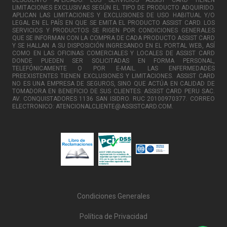
LIMITACIONES EXCLUSIVAS SEGÚN EL TIPO DE PRODUCTO ADQUIRIDO.
APLICAN LAS LIMITACIONES Y EXCLUSIONES DE USO HABITUAL Y/O
LEGAL EN EL PAÍS EN QUE SE EMITA EL PRODUCTO ASSIST CARD. LOS
SERVICIOS Y PRODUCTOS SE RIGEN POR CONDICIONES GENERALES
QUE SE INFORMAN CON LA COMPRA DE CADA PRODUCTO ASSIST CARD
Y SE HALLAN A SU DISPOSICIÓN INGRESANDO EN EL PORTAL WEB, ASÍ
COMO EN LAS OFICINAS COMERCIALES Y LOCALES DE ASSIST CARD
DONDE PUEDEN SER SOLICITADAS EN FORMA PERSONAL,
TELEFÓNICAMENTE O POR E-MAIL. LAS ENFERMEDADES
PREEXISTENTES TIENEN EXCLUSIONES Y LIMITACIONES. ASSIST CARD
NO ES UNA EMPRESA DE SEGUROS, SINO QUE ACTÚA EN CALIDAD DE
TOMADORA EN BENEFICIO DE SUS CLIENTES. ASSIST CARD PERU SAC.
AV. CONQUISTADORES 1136 SAN ISIDRO. RUC 20100970377. CORREO
ELECTRONICO: ATENCIONALCLIENTE@ASSISTCARD.COM.
Condiciones Generales
Política de Privacidad