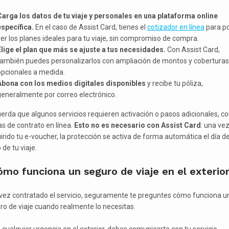
Carga los datos de tu viaje y personales en una plataforma online
específica.
En el caso de Assist Card, tienes el
cotizador en línea
para p
er los planes ideales para tu viaje, sin compromiso de compra.
Elige el plan que más se ajuste a tus necesidades.
Con Assist Card,
también puedes personalizarlos con ampliación de montos y coberturas
opcionales a medida.
Abona con los medios digitales disponibles
y recibe tu póliza,
eneralmente por correo electrónico.
erda que algunos servicios requieren activación o pasos adicionales, 
as de contrato en línea.
Esto no es necesario con Assist Card
: una ve
irido tu e-voucher, la protección se activa de forma automática el día d
o de tu viaje.
mo funciona un seguro de viaje en el exterio
vez contratado el servicio, seguramente te preguntes cómo funciona u
ro de viaje cuando realmente lo necesitas.
 cualquier urgencia en el exterior, debes comunicarte con tu servicio