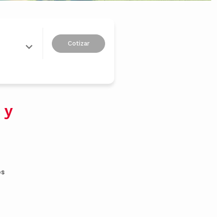
Cotizar
 y
os