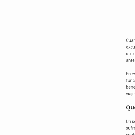
Cuand
excu
otro
ante
En e
funci
bene
viaje
Qué
Un se
sufr
cont