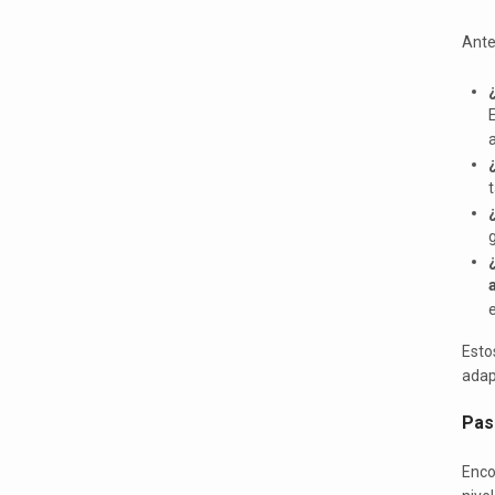
Ante
t
¿
g
e
Esto
adapt
Pas
Enco