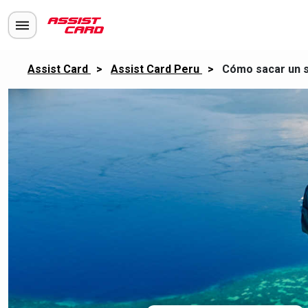
Assist Card
>
Assist Card Peru
>
Cómo sacar un s