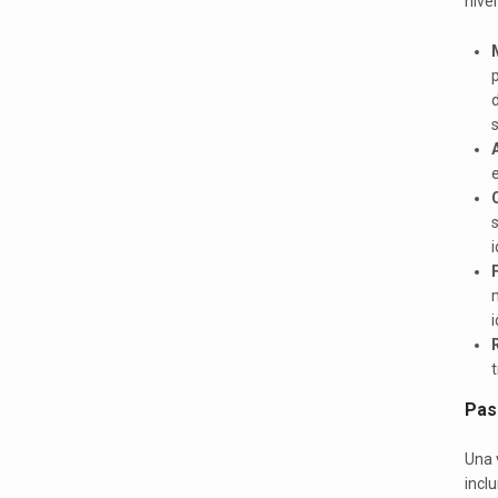
nive
s
e
s
F
i
t
Pas
Una 
inclui