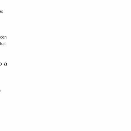
es
 con
tos
o a
n