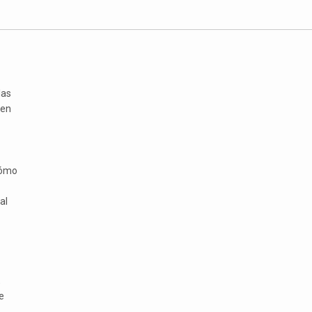
las
 en
cómo
al
,
e