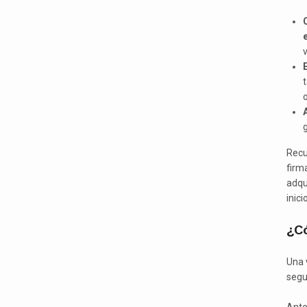
v
g
Recu
firm
adqu
inici
¿Có
Una 
segu
Ante