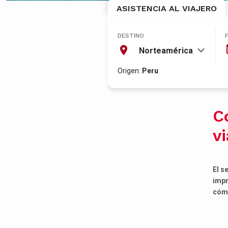
ASISTENCIA AL VIAJERO
DESTINO
Norteamérica
Origen:
Peru
C
v
El s
impr
cómo