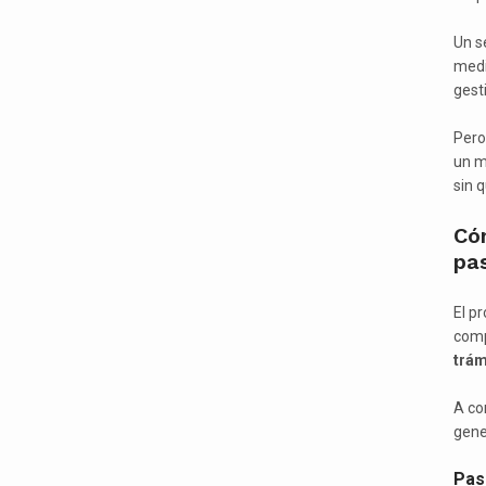
Un s
medi
gesti
Per
un m
sin 
Cóm
pa
El p
comp
trám
A co
gene
Paso