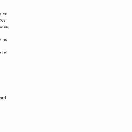
. En
res
ares,
s no
n el
ard.
e