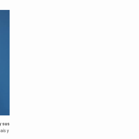
y sus
aís y