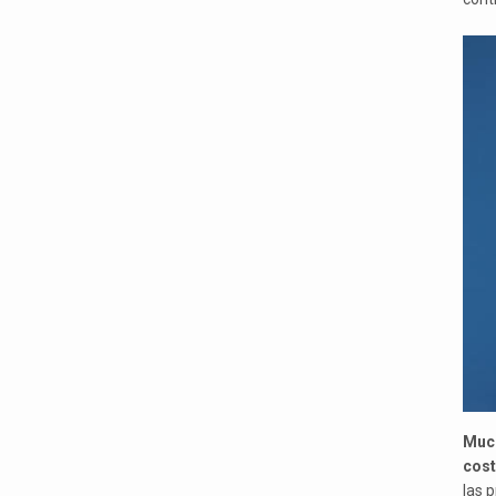
Much
cost
las 