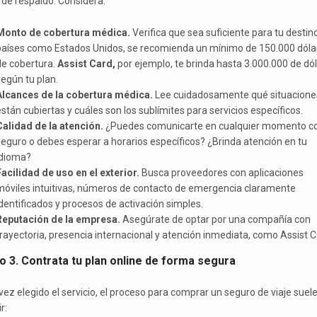
l de respaldo. Considera:
Monto de cobertura médica.
Verifica que sea suficiente para tu destino
países como Estados Unidos, se recomienda un mínimo de 150.000 dóla
de cobertura.
Assist Card,
por ejemplo, te brinda hasta 3.000.000 de dól
egún tu plan.
Alcances de la cobertura médica.
Lee cuidadosamente qué situacione
stán cubiertas y cuáles son los sublímites para servicios específicos.
Calidad de la atención.
¿Puedes comunicarte en cualquier momento co
eguro o debes esperar a horarios específicos? ¿Brinda atención en tu
idioma?
acilidad de uso en el exterior.
Busca proveedores con aplicaciones
móviles intuitivas, números de contacto de emergencia claramente
dentificados y procesos de activación simples.
Reputación de la empresa.
Asegúrate de optar por una compañía con
rayectoria, presencia internacional y atención inmediata, como Assist C
o 3. Contrata tu plan online de forma segura
vez elegido el servicio, el proceso para comprar un seguro de viaje suel
r: