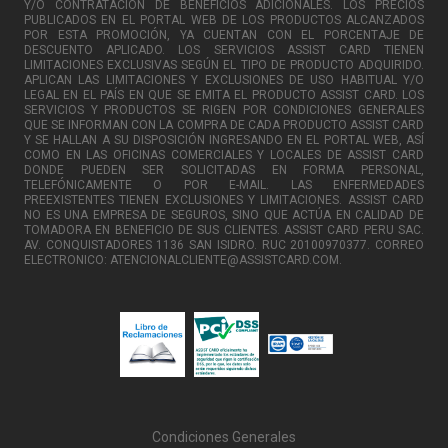
Y/O CONTRATACIÓN DE BENEFICIOS ADICIONALES. LOS PRECIOS
PUBLICADOS EN EL PORTAL WEB DE LOS PRODUCTOS ALCANZADOS
POR ESTA PROMOCIÓN, YA CUENTAN CON EL PORCENTAJE DE
DESCUENTO APLICADO. LOS SERVICIOS ASSIST CARD TIENEN
LIMITACIONES EXCLUSIVAS SEGÚN EL TIPO DE PRODUCTO ADQUIRIDO.
APLICAN LAS LIMITACIONES Y EXCLUSIONES DE USO HABITUAL Y/O
LEGAL EN EL PAÍS EN QUE SE EMITA EL PRODUCTO ASSIST CARD. LOS
SERVICIOS Y PRODUCTOS SE RIGEN POR CONDICIONES GENERALES
QUE SE INFORMAN CON LA COMPRA DE CADA PRODUCTO ASSIST CARD
Y SE HALLAN A SU DISPOSICIÓN INGRESANDO EN EL PORTAL WEB, ASÍ
COMO EN LAS OFICINAS COMERCIALES Y LOCALES DE ASSIST CARD
DONDE PUEDEN SER SOLICITADAS EN FORMA PERSONAL,
TELEFÓNICAMENTE O POR E-MAIL. LAS ENFERMEDADES
PREEXISTENTES TIENEN EXCLUSIONES Y LIMITACIONES. ASSIST CARD
NO ES UNA EMPRESA DE SEGUROS, SINO QUE ACTÚA EN CALIDAD DE
TOMADORA EN BENEFICIO DE SUS CLIENTES. ASSIST CARD PERU SAC.
AV. CONQUISTADORES 1136 SAN ISIDRO. RUC 20100970377. CORREO
ELECTRONICO: ATENCIONALCLIENTE@ASSISTCARD.COM.
Condiciones Generales