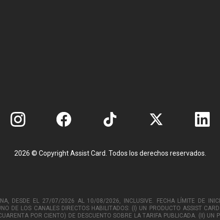
2026 © Copyright Assist Card. Todos los derechos reservados.
 DESDE EL 27/07/2026 AL 10/08/2026, INCLUSIVE. FECHA LÍMITE DE INICI
O DE LOS CANALES DIRECTOS HABILITADOS: (I) UN PRODUCTO ASSIST CARD 
(CUARENTA POR CIENTO) DE DESCUENTO SOBRE LA TARIFA PUBLICADA. (II) UN