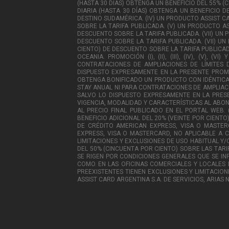
(HASTA 30 DÍAS) OBTENGA UN BENEFICIO DEL 55% (
DIARIA (HASTA 30 DÍAS) OBTENGA UN BENEFICIO DE
DESTINO SUDAMÉRICA. (IV) UN PRODUCTO ASSIST C
SOBRE LA TARIFA PUBLICADA. (V) UN PRODUCTO AS
DESCUENTO SOBRE LA TARIFA PUBLICADA. (VII) UN
DESCUENTO SOBRE LA TARIFA PUBLICADA. (VII) UN
CIENTO) DE DESCUENTO SOBRE LA TARIFA PUBLICADA
OCEANIA. PROMOCIÓN (I), (II), (III), (IV), (V),
CONTRATACIONES DE AMPLIACIONES DE LÍMITES 
DISPUESTO EXPRESAMENTE EN LA PRESENTE PROMOCI
OBTENGA BONIFICADO UN PRODUCTO CON IDÉNTICA 
STAY ANUAL NI PARA CONTRATACIONES DE AMPLIACI
SALVO LO DISPUESTO EXPRESAMENTE EN LA PRES
VIGENCIA, MODALIDAD Y CARACTERÍSTICAS AL ABONADO P
AL PRECIO FINAL PUBLICADO EN EL PORTAL WEB. 
BENEFICIO ADICIONAL DEL 20% (VEINTE POR CIENT
DE CRÉDITO AMERICAN EXPRESS, VISA O MASTE
EXPRESS, VISA O MASTERCARD, NO APLICABLE A C
LIMITACIONES Y EXCLUSIONES DE USO HABITUAL Y/O
DEL 50% (CINCUENTA POR CIENTO) SOBRE LAS TARIF
SE RIGEN POR CONDICIONES GENERALES QUE SE IN
COMO EN LAS OFICINAS COMERCIALES Y LOCALES 
PREEXISTENTES TIENEN EXCLUSIONES Y LIMITACION
ASSIST CARD ARGENTINA S.A. DE SERVICIOS, ARIAS 