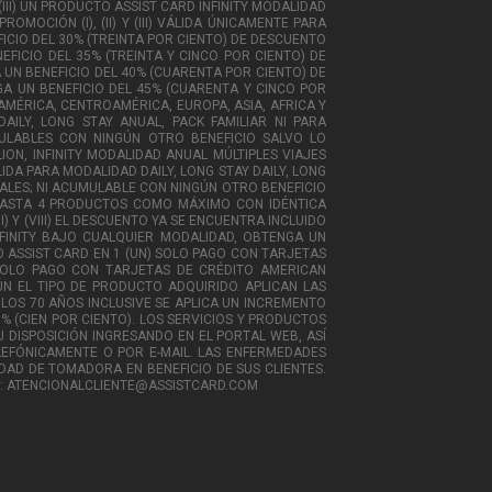
III) UN PRODUCTO ASSIST CARD INFINITY MODALIDAD
MOCIÓN (I), (II) Y (III) VÁLIDA ÚNICAMENTE PARA
ICIO DEL 30% (TREINTA POR CIENTO) DE DESCUENTO
EFICIO DEL 35% (TREINTA Y CINCO POR CIENTO) DE
 UN BENEFICIO DEL 40% (CUARENTA POR CIENTO) DE
NGA UN BENEFICIO DEL 45% (CUARENTA Y CINCO POR
EAMÉRICA, CENTROAMÉRICA, EUROPA, ASIA, AFRICA Y
AY DAILY, LONG STAY ANUAL, PACK FAMILIAR NI PARA
MULABLES CON NINGÚN OTRO BENEFICIO SALVO LO
ION, INFINITY MODALIDAD ANUAL MÚLTIPLES VIAJES
A PARA MODALIDAD DAILY, LONG STAY DAILY, LONG
NALES; NI ACUMULABLE CON NINGÚN OTRO BENEFICIO
 HASTA 4 PRODUCTOS COMO MÁXIMO CON IDÉNTICA
VII) Y (VIII) EL DESCUENTO YA SE ENCUENTRA INCLUIDO
INFINITY BAJO CUALQUIER MODALIDAD, OBTENGA UN
O ASSIST CARD EN 1 (UN) SOLO PAGO CON TARJETAS
SOLO PAGO CON TARJETAS DE CRÉDITO AMERICAN
ÚN EL TIPO DE PRODUCTO ADQUIRIDO. APLICAN LAS
E LOS 70 AÑOS INCLUSIVE SE APLICA UN INCREMENTO
0% (CIEN POR CIENTO). LOS SERVICIOS Y PRODUCTOS
 DISPOSICIÓN INGRESANDO EN EL PORTAL WEB, ASÍ
LEFÓNICAMENTE O POR E-MAIL. LAS ENFERMEDADES
IDAD DE TOMADORA EN BENEFICIO DE SUS CLIENTES.
NICO: ATENCIONALCLIENTE@ASSISTCARD.COM