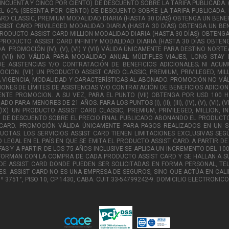
CINCUENTA Y CINCO POR CIENTO) DE DESCUENTO SOBRE LA TARIFA PUBLICADA. (
L 60% (SESENTA POR CIENTO) DE DESCUENTO SOBRE LA TARIFA PUBLICADA. PRO
ARD CLASSIC, PREMIUM MODALIDAD DIARIA (HASTA 30 DÍAS) OBTENGA UN BENEF
SIST CARD PRIVILEGED MODALIDAD DIARIA (HASTA 30 DÍAS) OBTENGA UN BEN
 PRODUCTO ASSIST CARD MILLION MODALIDAD DIARIA (HASTA 30 DÍAS) OBTENGA
 PRODUCTO ASSIST CARD INFINITY MODALIDAD DIARIA (HASTA 30 DÍAS OBTE
. PROMOCIÓN (IV), (V), (VI) Y (VII) VÁLIDA ÚNICAMENTE PARA DESTINO NORT
 (VI) Y (VII) NO VÁLIDA PARA MODALIDAD ANUAL MÚLTIPLES VIAJES, LONG ST
DE ASISTENCIAS Y/O CONTRATACIÓN DE BENEFICIOS ADICIONALES; NI ACU
ON. (VII) UN PRODUCTO ASSIST CARD CLASSIC, PREMIUM, PRIVILEGED, MILL
VIGENCIA, MODALIDAD Y CARACTERÍSTICAS AL ABONADO. PROMOCIÓN NO VÁLID
ONES DE LÍMITES DE ASISTENCIAS Y/O CONTRATACIÓN DE BENEFICIOS ADICIO
ENTE PROMOCION. A SU VEZ, PARA EL PUNTO (VII) OBTENGA POR USD 100
ARA MENORES DE 21 AÑOS. PARA LOS PUNTOS (I), (II), (III), (IV), (V), (VI), (
(IX) UN PRODUCTO ASSIST CARD CLASSIC, PREMIUM, PRIVILEGED, MILLION, 
O) DE DESCUENTO SOBRE EL PRECIO FINAL PUBLICADO ABONANDO EL PRODUCT
RCARD. PROMOCIÓN VÁLIDA ÚNICAMENTE PARA PAGOS REALIZADOS EN UN 
UOTAS. LOS SERVICIOS ASSIST CARD TIENEN LIMITACIONES EXCLUSIVAS SEG
 LEGAL EN EL PAÍS EN QUE SE EMITA EL PRODUCTO ASSIST CARD. A PARTIR D
AS Y A PARTIR DE LOS 75 AÑOS INCLUSIVE SE APLICA UN INCREMENTO DEL 10
FORMAN CON LA COMPRA DE CADA PRODUCTO ASSIST CARD Y SE HALLAN A SU
DE ASSIST CARD DONDE PUEDEN SER SOLICITADAS EN FORMA PERSONAL, TE
ES. ASSIST CARD NO ES UNA EMPRESA DE SEGUROS, SINO QUE ACTÚA EN CAL
Nº 3751°, PISO 10, CP 1430, CABA. CUIT 33-54799242-9. DOMICILIO ELECTRO