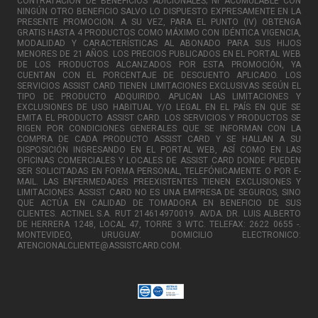
CONTRATACIÓN DE BENEFICIOS ADICIONALES; NI ACUMULABLE CON
NINGÚN OTRO BENEFICIO SALVO LO DISPUESTO EXPRESAMENTE EN LA
PRESENTE PROMOCION. A SU VEZ, PARA EL PUNTO (IV) OBTENGA
GRATIS HASTA 4 PRODUCTOS COMO MÁXIMO CON IDÉNTICA VIGENCIA,
MODALIDAD Y CARACTERÍSTICAS AL ABONADO PARA SUS HIJOS
MENORES DE 21 AÑOS. LOS PRECIOS PUBLICADOS EN EL PORTAL WEB
DE LOS PRODUCTOS ALCANZADOS POR ESTA PROMOCIÓN, YA
CUENTAN CON EL PORCENTAJE DE DESCUENTO APLICADO. LOS
SERVICIOS ASSIST CARD TIENEN LIMITACIONES EXCLUSIVAS SEGÚN EL
TIPO DE PRODUCTO ADQUIRIDO. APLICAN LAS LIMITACIONES Y
EXCLUSIONES DE USO HABITUAL Y/O LEGAL EN EL PAÍS EN QUE SE
EMITA EL PRODUCTO ASSIST CARD. LOS SERVICIOS Y PRODUCTOS SE
RIGEN POR CONDICIONES GENERALES QUE SE INFORMAN CON LA
COMPRA DE CADA PRODUCTO ASSIST CARD Y SE HALLAN A SU
DISPOSICIÓN INGRESANDO EN EL PORTAL WEB, ASÍ COMO EN LAS
OFICINAS COMERCIALES Y LOCALES DE ASSIST CARD DONDE PUEDEN
SER SOLICITADAS EN FORMA PERSONAL, TELEFÓNICAMENTE O POR E-
MAIL. LAS ENFERMEDADES PREEXISTENTES TIENEN EXCLUSIONES Y
LIMITACIONES. ASSIST CARD NO ES UNA EMPRESA DE SEGUROS, SINO
QUE ACTÚA EN CALIDAD DE TOMADORA EN BENEFICIO DE SUS
CLIENTES. ACTINEL S.A. RUT 214614970019. AVDA. DR. LUIS ALBERTO
DE HERRERA 1248, LOCAL 47, TORRE 3 WTC. TELEFAX: 2622 0655 -.
MONTEVIDEO, URUGUAY. DOMICILIO ELECTRONICO:
ATENCIONALCLIENTE@ASSISTCARD.COM.