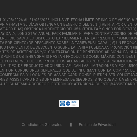
1/08/2026 AL 31/08/2026, INCLUSIVE. FECHA LÍMITE DE INICIO DE VIGENCIA 
ARIA (HASTA 30 DÍAS) OBTENGA UN BENEFICIO DEL 30% (TREINTA POR CIENTO
HASTA 30 DÍAS) OBTENGA UN BENEFICIO DEL 35% (TREINTA Y CINCO POR CIENTO)
AY DAILY, LONG STAY ANUAL, PACK FAMILIAR NI PARA CONTRATACIONES DE A
ENEFICIO SALVO LO DISPUESTO EXPRESAMENTE EN LA PRESENTE PROMOCION.
TA POR CIENTO) DE DESCUENTO SOBRE LA TARIFA PUBLICADA. (IV) UN PRODUCT
NCO POR CIENTO) DE DESCUENTO SOBRE LA TARIFA PUBLICADA. PROMOCIÓN (III) 
MITES DE ASISTENCIAS Y/O CONTRATACIÓN DE BENEFICIOS ADICIONALES; NI
OS PUNTOS OBTENGA GRATIS HASTA 4 PRODUCTOS COMO MÁXIMO CON IDÉNTI
N EL PORTAL WEB DE LOS PRODUCTOS ALCANZADOS POR ESTA PROMOCIÓN, Y
N EL TIPO DE PRODUCTO ADQUIRIDO. APLICAN LAS LIMITACIONES Y EXCLUSION
GEN POR CONDICIONES GENERALES QUE SE INFORMAN CON LA COMPRA DE 
 COMERCIALES Y LOCALES DE ASSIST CARD DONDE PUEDEN SER SOLICITADA
NES. ASSIST CARD NO ES UNA EMPRESA DE SEGUROS, SINO QUE ACTÚA EN CAL
ZONA 10. GUATEMALA.CORREO ELECTRONICO: ATENCIONALCLIENTE@ASSISTCARD.
Condiciones Generales
Política de Privacidad