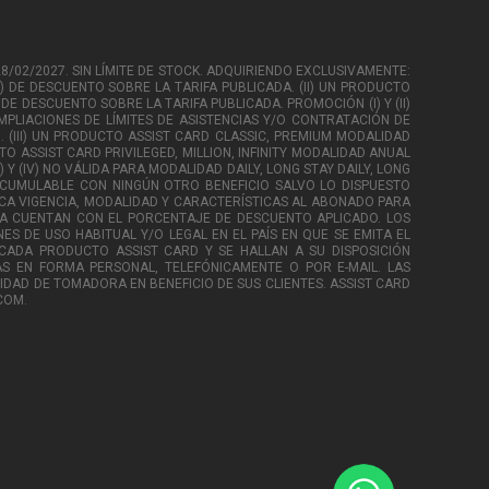
28/02/2027. SIN LÍMITE DE STOCK. ADQUIRIENDO EXCLUSIVAMENTE:
) DE DESCUENTO SOBRE LA TARIFA PUBLICADA. (II) UN PRODUCTO
 DE DESCUENTO SOBRE LA TARIFA PUBLICADA. PROMOCIÓN (I) Y (II)
MPLIACIONES DE LÍMITES DE ASISTENCIAS Y/O CONTRATACIÓN DE
 (III) UN PRODUCTO ASSIST CARD CLASSIC, PREMIUM MODALIDAD
O ASSIST CARD PRIVILEGED, MILLION, INFINITY MODALIDAD ANUAL
Y (IV) NO VÁLIDA PARA MODALIDAD DAILY, LONG STAY DAILY, LONG
 ACUMULABLE CON NINGÚN OTRO BENEFICIO SALVO LO DISPUESTO
CA VIGENCIA, MODALIDAD Y CARACTERÍSTICAS AL ABONADO PARA
A CUENTAN CON EL PORCENTAJE DE DESCUENTO APLICADO. LOS
ES DE USO HABITUAL Y/O LEGAL EN EL PAÍS EN QUE SE EMITA EL
CADA PRODUCTO ASSIST CARD Y SE HALLAN A SU DISPOSICIÓN
S EN FORMA PERSONAL, TELEFÓNICAMENTE O POR E-MAIL. LAS
IDAD DE TOMADORA EN BENEFICIO DE SUS CLIENTES. ASSIST CARD
COM.