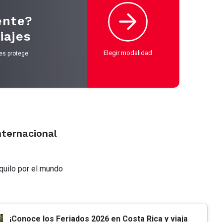
ente?
iajes
Elegir modalidad
jes protege
nternacional
nquilo por el mundo
¡Conoce los Feriados 2026 en Costa Rica y viaja