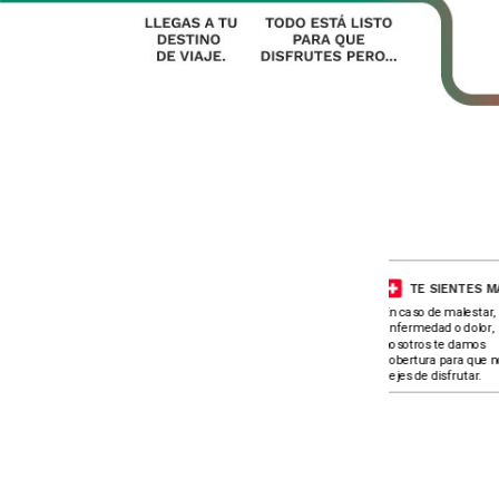
PÉRDIDA DE
TE SIENTES MAL
EQUIPAJE
En caso de malestar,
Si tu equipaje se extravió,
enfermedad o dolor,
contáctanos para
nosotros te damos
asesorarte sobre los paso
cobertura para que no
a seguir.
dejes de disfrutar.