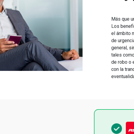
Más que un 
Los benefi
el ámbito 
de urgenci
general, s
tales como
de robo o 
con la tran
eventualid