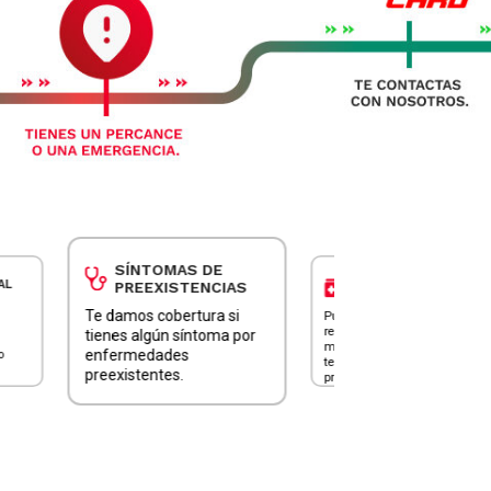
SÍNTOMAS DE
RECETA PARA
PREEXISTENCIAS
MEDICACIÓN
Te damos cobertura si
Puedes solicitar las
Si
recetas para tu
co
tienes algún síntoma por
medicación por
as
enfermedades
telemedicina o con un
a 
preexistentes.
profesional asignado.