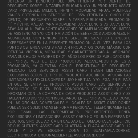
OBTENGA UN BENEFICIO DEL 30% (TREINTA POR CIENTO) DE
DESCUENTO SOBRE LA TARIFA PUBLICADA. (IV) UN PRODUCTO ASSIST
CARD PRIVILEGED, MILLION, INFINITY MODALIDAD ANUAL MÚLTIPLES
VIAJES OBTENGA UN BENEFICIO DEL 35% (TREINTA Y CINCO POR
CIENTO) DE DESCUENTO SOBRE LA TARIFA PUBLICADA. PROMOCIÓN
(III) Y (IV) NO VÁLIDA PARA MODALIDAD DAILY, LONG STAY DAILY, LONG
STAY ANUAL NI PARA CONTRATACIONES DE AMPLIACIONES DE LÍMITES
DE ASISTENCIAS Y/O CONTRATACIÓN DE BENEFICIOS ADICIONALES; NI
ACUMULABLE CON NINGÚN OTRO BENEFICIO SALVO LO DISPUESTO
EXPRESAMENTE EN LA PRESENTE PROMOCION. A SU VEZ, PARA LOS
PUNTOS OBTENGA GRATIS HASTA 4 PRODUCTOS COMO MÁXIMO CON
IDÉNTICA VIGENCIA, MODALIDAD Y CARACTERÍSTICAS AL ABONADO
PARA SUS HIJOS MENORES DE 21 AÑOS.LOS PRECIOS PUBLICADOS EN
EL PORTAL WEB DE LOS PRODUCTOS ALCANZADOS POR ESTA
PROMOCIÓN, YA CUENTAN CON EL PORCENTAJE DE DESCUENTO
APLICADO. LOS SERVICIOS ASSIST CARD TIENEN LIMITACIONES
EXCLUSIVAS SEGÚN EL TIPO DE PRODUCTO ADQUIRIDO. APLICAN LAS
LIMITACIONES Y EXCLUSIONES DE USO HABITUAL Y/O LEGAL EN EL PAÍS
EN QUE SE EMITA EL PRODUCTO ASSIST CARD. LOS SERVICIOS Y
PRODUCTOS SE RIGEN POR CONDICIONES GENERALES QUE SE
INFORMAN CON LA COMPRA DE CADA PRODUCTO ASSIST CARD Y SE
HALLAN A SU DISPOSICIÓN INGRESANDO EN EL PORTAL WEB, ASÍ COMO
EN LAS OFICINAS COMERCIALES Y LOCALES DE ASSIST CARD DONDE
PUEDEN SER SOLICITADAS EN FORMA PERSONAL, TELEFÓNICAMENTE O
POR E-MAIL. LAS ENFERMEDADES PREEXISTENTES TIENEN
EXCLUSIONES Y LIMITACIONES. ASSIST CARD NO ES UNA EMPRESA DE
SEGUROS, SINO QUE ACTÚA EN CALIDAD DE TOMADORA EN BENEFICIO
DE SUS CLIENTES. ASSIST CARD GUATEMALA. PLAZA ASSIST CARD: 12
CALLE Y 2ª AV. ESQUINA- ZONA 10. GUATEMALA.CORREO
ELECTRONICO: ATENCIONALCLIENTE@ASSISTCARD.COM.